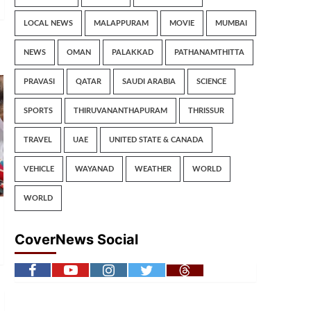
LOCAL NEWS
MALAPPURAM
MOVIE
MUMBAI
NEWS
OMAN
PALAKKAD
PATHANAMTHITTA
PRAVASI
QATAR
SAUDI ARABIA
SCIENCE
SPORTS
THIRUVANANTHAPURAM
THRISSUR
TRAVEL
UAE
UNITED STATE & CANADA
VEHICLE
WAYANAD
WEATHER
WORLD
WORLD
CoverNews Social