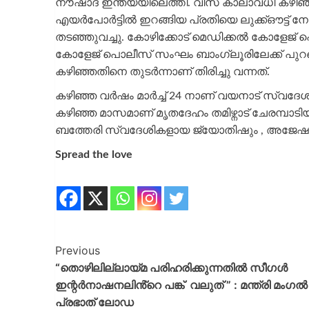
നൗഷാദ് ഇന്ത്യയിലെത്തി. വിസ കാലാവധി ക
എയർപോർട്ടിൽ ഇറങ്ങിയ പ്രതിയെ ലുക്ക്ഔട്ട് 
തടഞ്ഞുവച്ചു. കോഴിക്കോട് മെഡിക്കൽ കോളേജ് 
കോളേജ് പൊലീസ് സംഘം ബാംഗ്ലൂരിലേക്ക് പുറപ്
കഴിഞ്ഞതിനെ തുടർന്നാണ് തിരിച്ചു വന്നത്.
കഴിഞ്ഞ വർഷം മാർച്ച് 24 നാണ് വയനാ‍ട് സ്വദേശി 
കഴിഞ്ഞ മാസമാണ് മൃതദേഹം തമിഴ്നാട് ചേരമ്പാടി
ബത്തേരി സ്വദേശികളായ ജ്യോതിഷും , അജേഷും 
Spread the love
Previous
“തൊഴിലില്ലായ്‌മ പരിഹരിക്കുന്നതിൽ സീഗൾ
ഇന്റർനാഷനലിൻ്റെ പങ്ക് വലുത് ” : മന്ത്രി മംഗൽ
പ്രഭാത് ലോഡ