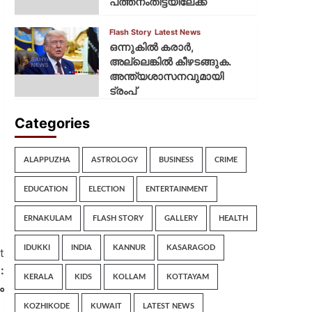
പത്തനംതിട്ടയിലേക്ക്
Flash Story
Latest News
ഒന്നുകില്‍ കരാര്‍,
അല്ലെങ്കില്‍ കീഴടങ്ങുക.
അന്ത്യശാസനവുമായി
ട്രംപ്
Categories
ALAPPUZHA
ASTROLOGY
BUSINESS
CRIME
EDUCATION
ELECTION
ENTERTAINMENT
ERNAKULAM
FLASH STORY
GALLERY
HEALTH
IDUKKI
INDIA
KANNUR
KASARAGOD
t
:
KERALA
KIDS
KOLLAM
KOTTAYAM
ം
KOZHIKODE
KUWAIT
LATEST NEWS