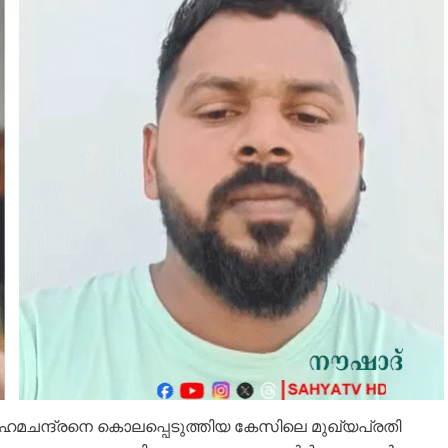
ഹേമചന്ദ്രനെ കൊലപ്പെടുത്തിയ കേസിലെ മുഖ്യപ്രതി