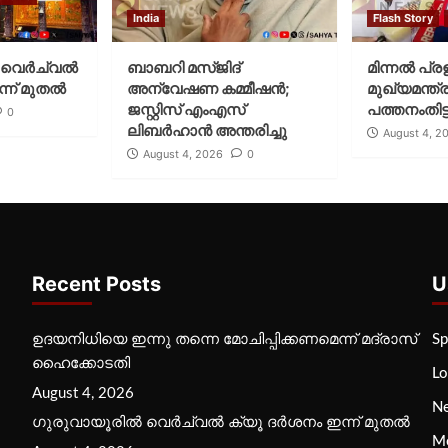
India
Flash Story
വെര്‍ച്വല്‍
ബാബറി മസ്ജിദ്
മിന്നല്‍ പ്ര
്ന് മുതല്‍
അന്വേഷണ കമ്മീഷന്‍;
മുഖ്യമന്ത്ര
ജസ്റ്റിസ് എംഎസ്
പത്തനംതിട്ട
0
ലിബര്‍ഹാന്‍ അന്തരിച്ചു
August 4, 2
August 4, 2026
0
Recent Posts
U
ഉദയനിധിയെ ഇന്നു തന്നെ മോചിപ്പിക്കണമെന്ന് മദ്രാസ്
Sp
ഹൈക്കോടതി
Lo
August 4, 2026
N
ഗുരുവായൂരില്‍ വെര്‍ച്വല്‍ ക്യൂ ദര്‍ശനം ഇന്ന് മുതല്‍
M