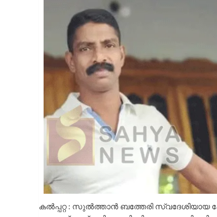
കൽപ്പറ്റ : സുൽത്താൻ ബത്തേരി സ്വദേശിയായ 