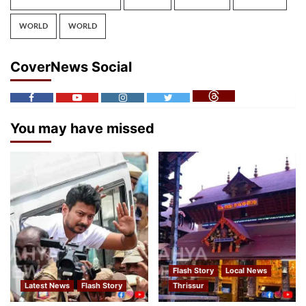
WORLD
WORLD
CoverNews Social
You may have missed
Flash Story
Local News
Latest News
Flash Story
Thrissur