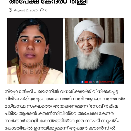
അപേക്ഷ കേന്ദ്ര0 തള്ളി
August 2, 2025
0
ന്യുഡൽഹി :: യെമനിൽ വധശിക്ഷയ്ക്ക് വിധിക്കപ്പെട്ട
നിമിഷ പ്രിയയുടെ മോചനത്തിനായി ആറംഗ നയതന്ത്ര-
മധ്യസ്ഥ സംഘത്തെ അയക്കണമെന്ന ‘സേവ് നിമിഷ
പ്രിയ ആക്ഷൻ കൗൺസിലി’ൻ്റെ അപേക്ഷ കേന്ദ്ര
സർക്കാർ തള്ളി. കേന്ദ്രത്തിൻ്റെ ഈ നടപടി സുപ്രീം
കോടതിയിൽ ഉന്നയിക്കുമെന്ന് ആക്ഷൻ കൗൺസിൽ