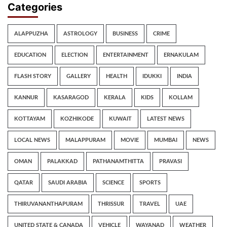
Categories
ALAPPUZHA
ASTROLOGY
BUSINESS
CRIME
EDUCATION
ELECTION
ENTERTAINMENT
ERNAKULAM
FLASH STORY
GALLERY
HEALTH
IDUKKI
INDIA
KANNUR
KASARAGOD
KERALA
KIDS
KOLLAM
KOTTAYAM
KOZHIKODE
KUWAIT
LATEST NEWS
LOCAL NEWS
MALAPPURAM
MOVIE
MUMBAI
NEWS
OMAN
PALAKKAD
PATHANAMTHITTA
PRAVASI
QATAR
SAUDI ARABIA
SCIENCE
SPORTS
THIRUVANANTHAPURAM
THRISSUR
TRAVEL
UAE
UNITED STATE & CANADA
VEHICLE
WAYANAD
WEATHER