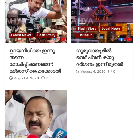
Flash Story
Local News
Latest News
Flash Story
Thrissur
ഉദയനിധിയെ ഇന്നു
ഗുരുവായൂരില്‍
തന്നെ
വെര്‍ച്വല്‍ ക്യൂ
മോചിപ്പിക്കണമെന്ന്
ദര്‍ശനം ഇന്ന് മുതല്‍
മദ്രാസ് ഹൈക്കോടതി
August 4, 2026
0
August 4, 2026
0