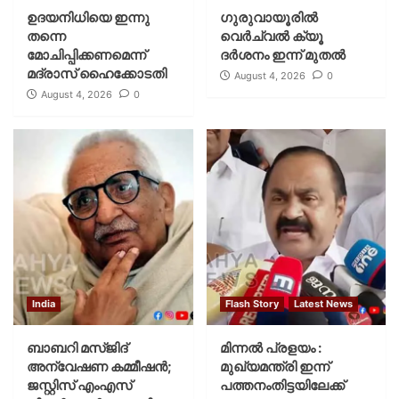
ഉദയനിധിയെ ഇന്നു
ഗുരുവായൂരില്‍
തന്നെ
വെര്‍ച്വല്‍ ക്യൂ
മോചിപ്പിക്കണമെന്ന്
ദര്‍ശനം ഇന്ന് മുതല്‍
മദ്രാസ് ഹൈക്കോടതി
August 4, 2026
0
August 4, 2026
0
India
Flash Story
Latest News
ബാബറി മസ്ജിദ്
മിന്നല്‍ പ്രളയം :
അന്വേഷണ കമ്മീഷന്‍;
മുഖ്യമന്ത്രി ഇന്ന്
ജസ്റ്റിസ് എംഎസ്
പത്തനംതിട്ടയിലേക്ക്