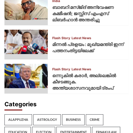
India
ബാബറി മസ്ജിദ് അന്വേഷണ
കമ്മീഷന്‍; ജസ്റ്റിസ് എംഎസ്
ലിബര്‍ഹാന്‍ അന്തരിച്ചു
Flash Story
Latest News
മിന്നല്‍ പ്രളയം : മുഖ്യമന്ത്രി ഇന്ന്
പത്തനംതിട്ടയിലേക്ക്
Flash Story
Latest News
ഒന്നുകില്‍ കരാര്‍, അല്ലെങ്കില്‍
കീഴടങ്ങുക.
അന്ത്യശാസനവുമായി ട്രംപ്
Categories
ALAPPUZHA
ASTROLOGY
BUSINESS
CRIME
EDUCATION
ELECTION
ENTERTAINMENT
ERNAKULAM