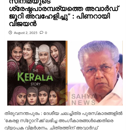
സിനിമയുടെ
ശ്രേഷ്ഠപാരമ്പര്യത്തെ അവാർഡ്
ജൂറി അവഹേളിച്ചു” : പിണറായി
വിജയൻ
August 2, 2025
0
തിരുവനന്തപുരം : ദേശീയ ചലച്ചിത്ര പുരസ്‌കാരങ്ങളില്‍
‘കേരള സ്‌റ്റോറി’ക്ക് ലഭിച്ച അംഗീകാരങ്ങള്‍ക്കെതിരെ
വ്യാപക വിമര്‍ശനം. ചിത്രത്തിന് അവാര്‍ഡ്