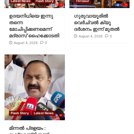
Latest News
Flash Story
Thrissur
ഉദയനിധിയെ ഇന്നു
ഗുരുവായൂരില്‍
തന്നെ
വെര്‍ച്വല്‍ ക്യൂ
മോചിപ്പിക്കണമെന്ന്
ദര്‍ശനം ഇന്ന് മുതല്‍
മദ്രാസ് ഹൈക്കോടതി
August 4, 2026
0
August 4, 2026
0
Flash Story
Latest News
മിന്നല്‍ പ്രളയം :