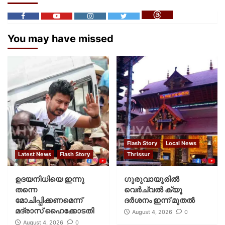
You may have missed
Flash Story
Local News
Latest News
Flash Story
Thrissur
ഉദയനിധിയെ ഇന്നു
ഗുരുവായൂരില്‍
തന്നെ
വെര്‍ച്വല്‍ ക്യൂ
മോചിപ്പിക്കണമെന്ന്
ദര്‍ശനം ഇന്ന് മുതല്‍
മദ്രാസ് ഹൈക്കോടതി
August 4, 2026
0
August 4, 2026
0