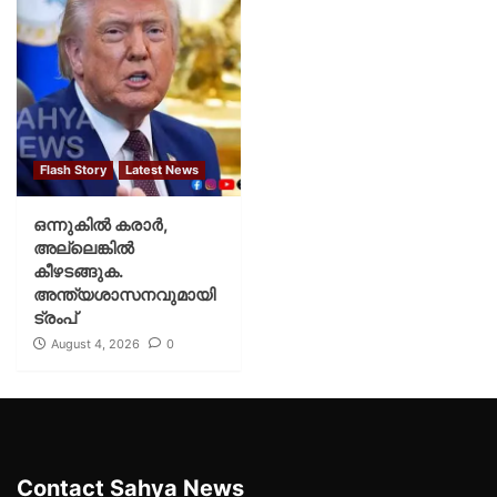
Flash Story
Latest News
ഒന്നുകില്‍ കരാര്‍,
അല്ലെങ്കില്‍
കീഴടങ്ങുക.
അന്ത്യശാസനവുമായി
ട്രംപ്
August 4, 2026
0
Contact Sahya News