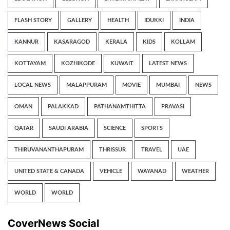
FLASH STORY
GALLERY
HEALTH
IDUKKI
INDIA
KANNUR
KASARAGOD
KERALA
KIDS
KOLLAM
KOTTAYAM
KOZHIKODE
KUWAIT
LATEST NEWS
LOCAL NEWS
MALAPPURAM
MOVIE
MUMBAI
NEWS
OMAN
PALAKKAD
PATHANAMTHITTA
PRAVASI
QATAR
SAUDI ARABIA
SCIENCE
SPORTS
THIRUVANANTHAPURAM
THRISSUR
TRAVEL
UAE
UNITED STATE & CANADA
VEHICLE
WAYANAD
WEATHER
WORLD
WORLD
CoverNews Social