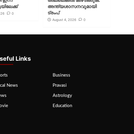
ി ഇന്ന്
അല്ലെങ്കില്‍ കീഴടങ്ങുക.
യിലേക്ക്
അന്ത്യശാസനവുമായി
ട്രംപ്
026
0
August 4, 2026
0
seful Links
orts
Business
cal News
Pravasi
ews
Astrology
ovie
Education