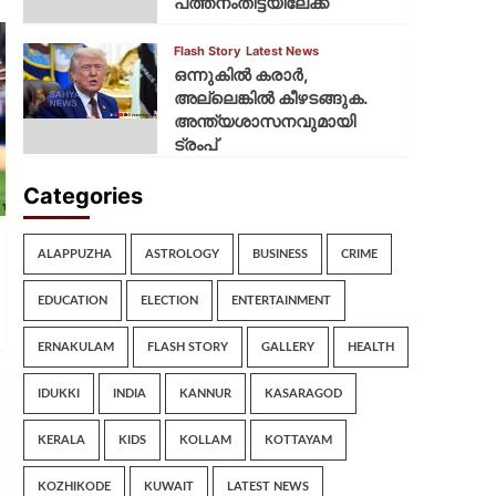
പത്തനംതിട്ടയിലേക്ക്
Flash Story
Latest News
ഒന്നുകില്‍ കരാര്‍,
അല്ലെങ്കില്‍ കീഴടങ്ങുക.
അന്ത്യശാസനവുമായി
ട്രംപ്
Categories
ALAPPUZHA
ASTROLOGY
BUSINESS
CRIME
EDUCATION
ELECTION
ENTERTAINMENT
ERNAKULAM
FLASH STORY
GALLERY
HEALTH
IDUKKI
INDIA
KANNUR
KASARAGOD
KERALA
KIDS
KOLLAM
KOTTAYAM
KOZHIKODE
KUWAIT
LATEST NEWS