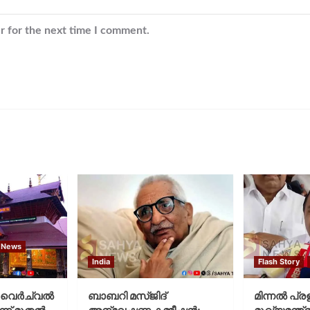
r for the next time I comment.
 News
India
Flash Story
വെര്‍ച്വല്‍
ബാബറി മസ്ജിദ്
മിന്നല്‍ പ്ര