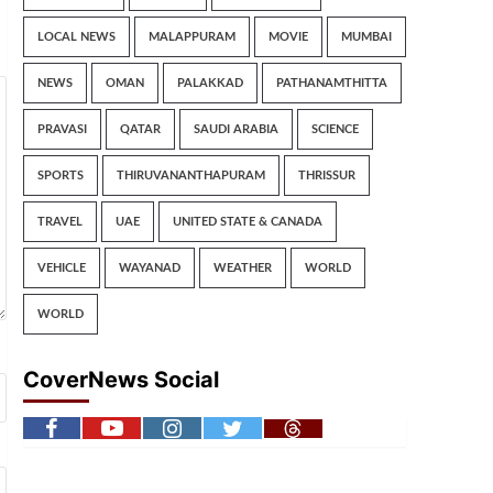
LOCAL NEWS
MALAPPURAM
MOVIE
MUMBAI
NEWS
OMAN
PALAKKAD
PATHANAMTHITTA
PRAVASI
QATAR
SAUDI ARABIA
SCIENCE
SPORTS
THIRUVANANTHAPURAM
THRISSUR
TRAVEL
UAE
UNITED STATE & CANADA
VEHICLE
WAYANAD
WEATHER
WORLD
WORLD
CoverNews Social