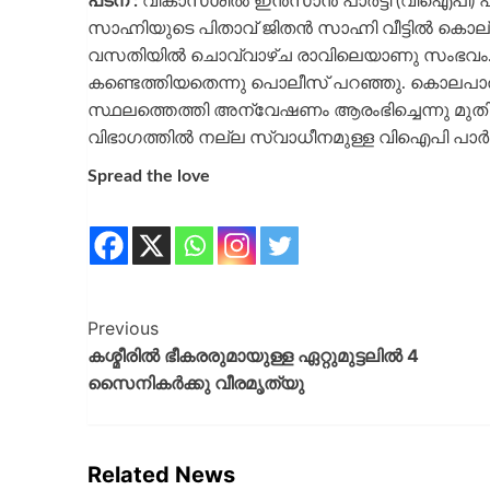
പട്ന :
വികാസ്‌ശീൽ ഇൻസാൻ പാർട്ടി (വിഐപി) പ്
സാഹ്നിയുടെ പിതാവ് ജിതൻ സാഹ്നി വീട്ടിൽ ക
വസതിയിൽ ചൊവ്വാഴ്ച രാവിലെയാണു സംഭവം. 
കണ്ടെത്തിയതെന്നു പൊലീസ് പറഞ്ഞു. കൊലപാതത
സ്ഥലത്തെത്തി അന്വേഷണം ആരംഭിച്ചെന്നു മുതി
വിഭാഗത്തിൽ നല്ല സ്വാധീനമുള്ള വിഐപി പാർട്ട
Spread the love
Previous
കശ്മീരിൽ ഭീകരരുമായുള്ള ഏറ്റുമുട്ടലിൽ 4
സൈനികർക്കു വീരമൃത്യു
Related News