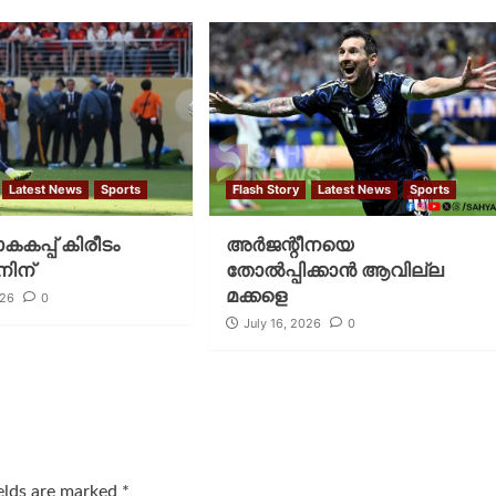
Latest News
Sports
Flash Story
Latest News
Sports
കപ്പ് കിരീടം
അര്‍ജന്റീനയെ
ിന്
തോല്‍പ്പിക്കാന്‍ ആവില്ല
മക്കളെ
026
0
July 16, 2026
0
ields are marked
*