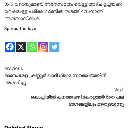
3:45 വരെയുമാണ്. അതേസമയം വെള്ളിയാഴ്ച ഉച്ചയ്ക്കു
ശേഷമുള്ള പരീക്ഷ 2 മണിക്ക് തുടങ്ങി 4:15നാണ്
അവസാനിക്കുക.
Spread the love
Previous
ഓണം മേള , കണ്ണൂര്‍ ഖാദി ഗ്രാമ സൗഭാഗ്യയില്‍
ആരംഭിച്ചു
Next
കൊച്ചിയിൽ കനത്ത മഴ !കേരളത്തിൻറെ പല
ഭാഗങ്ങളിലും മഴതുടരുന്നു
Related News