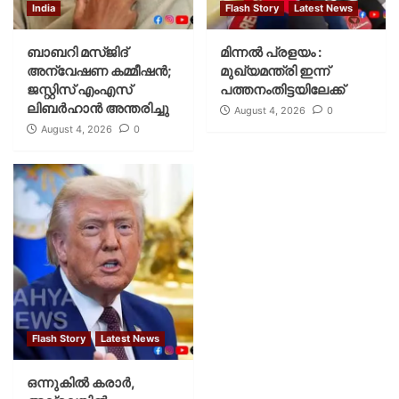
India
Flash Story
Latest News
ബാബറി മസ്ജിദ്
മിന്നല്‍ പ്രളയം :
അന്വേഷണ കമ്മീഷന്‍;
മുഖ്യമന്ത്രി ഇന്ന്
ജസ്റ്റിസ് എംഎസ്
പത്തനംതിട്ടയിലേക്ക്
ലിബര്‍ഹാന്‍ അന്തരിച്ചു
August 4, 2026
0
August 4, 2026
0
Flash Story
Latest News
ഒന്നുകില്‍ കരാര്‍,