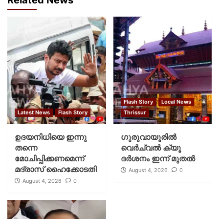
Flash Story
Local News
Latest News
Flash Story
Thrissur
ഉദയനിധിയെ ഇന്നു
ഗുരുവായൂരില്‍
തന്നെ
വെര്‍ച്വല്‍ ക്യൂ
മോചിപ്പിക്കണമെന്ന്
ദര്‍ശനം ഇന്ന് മുതല്‍
മദ്രാസ് ഹൈക്കോടതി
August 4, 2026
0
August 4, 2026
0