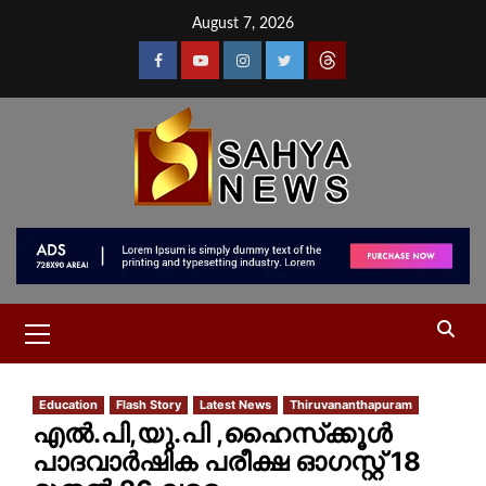
August 7, 2026
Education
Flash Story
Latest News
Thiruvananthapuram
എല്‍.പി,യു.പി ,ഹൈസ്‌ക്കൂള്‍
പാദവാര്‍ഷിക പരീക്ഷ ഓഗസ്റ്റ് 18