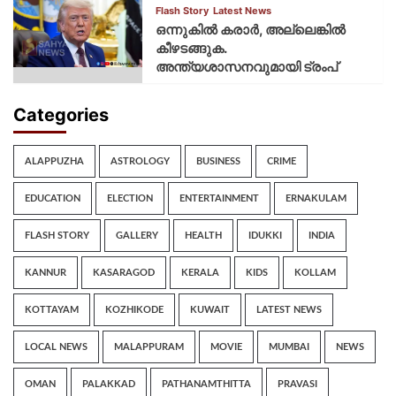
Flash Story
Latest News
ഒന്നുകില്‍ കരാര്‍, അല്ലെങ്കില്‍
കീഴടങ്ങുക.
അന്ത്യശാസനവുമായി ട്രംപ്
Categories
ALAPPUZHA
ASTROLOGY
BUSINESS
CRIME
EDUCATION
ELECTION
ENTERTAINMENT
ERNAKULAM
FLASH STORY
GALLERY
HEALTH
IDUKKI
INDIA
KANNUR
KASARAGOD
KERALA
KIDS
KOLLAM
KOTTAYAM
KOZHIKODE
KUWAIT
LATEST NEWS
LOCAL NEWS
MALAPPURAM
MOVIE
MUMBAI
NEWS
OMAN
PALAKKAD
PATHANAMTHITTA
PRAVASI