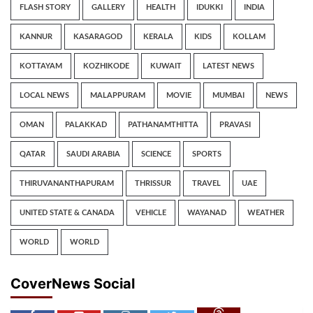
FLASH STORY
GALLERY
HEALTH
IDUKKI
INDIA
KANNUR
KASARAGOD
KERALA
KIDS
KOLLAM
KOTTAYAM
KOZHIKODE
KUWAIT
LATEST NEWS
LOCAL NEWS
MALAPPURAM
MOVIE
MUMBAI
NEWS
OMAN
PALAKKAD
PATHANAMTHITTA
PRAVASI
QATAR
SAUDI ARABIA
SCIENCE
SPORTS
THIRUVANANTHAPURAM
THRISSUR
TRAVEL
UAE
UNITED STATE & CANADA
VEHICLE
WAYANAD
WEATHER
WORLD
WORLD
CoverNews Social