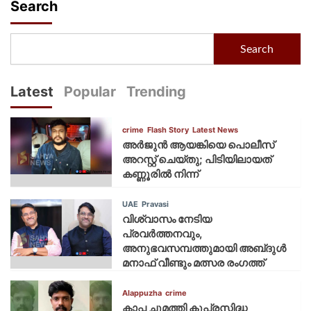
Search
Search
Latest
Popular
Trending
crime
Flash Story
Latest News
അർജുൻ ആയങ്കിയെ പൊലീസ്
അറസ്റ്റ് ചെയ്‌തു; പിടിയിലായത്
കണ്ണൂരിൽ നിന്ന്
UAE
Pravasi
വിശ്വാസം നേടിയ
പ്രവർത്തനവും,
അനുഭവസമ്പത്തുമായി അബ്‌ദുൾ
മനാഫ് വീണ്ടും മത്സര രംഗത്ത്
Alappuzha
crime
കാപ്പ ചുമത്തി കുപ്രസിദ്ധ