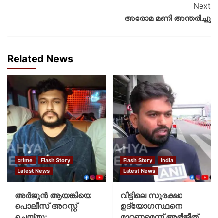
Next
അരോമ മണി അന്തരിച്ചു
Related News
crime
Flash Story
Flash Story
India
Latest News
Latest News
അർജുൻ ആയങ്കിയെ
വീട്ടിലെ സുരക്ഷാ
പൊലീസ് അറസ്റ്റ്
ഉദ്യോഗസ്ഥനെ
ചെയ്‌തു;
മാറ്റണമെന്ന് അഭിജീത്