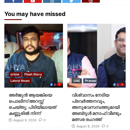
You may have missed
crime
Flash Story
Latest News
UAE
Pravasi
അർജുൻ ആയങ്കിയെ
വിശ്വാസം നേടിയ
പൊലീസ് അറസ്റ്റ്
പ്രവർത്തനവും,
ചെയ്‌തു; പിടിയിലായത്
അനുഭവസമ്പത്തുമായി
കണ്ണൂരിൽ നിന്ന്
അബ്‌ദുൾ മനാഫ് വീണ്ടും
മത്സര രംഗത്ത്
August 9, 2026
0
August 8, 2026
0