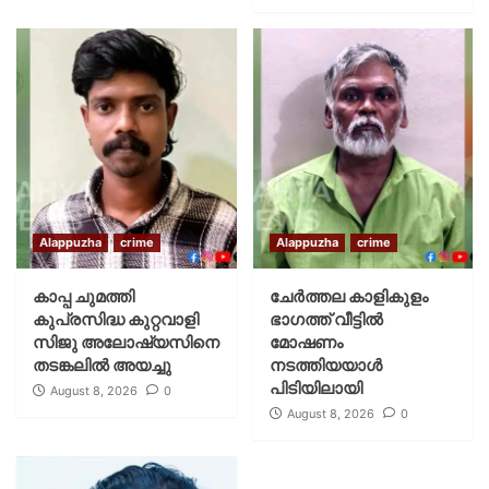
Alappuzha
crime
Alappuzha
crime
കാപ്പ ചുമത്തി
ചേർത്തല കാളികുളം
കുപ്രസിദ്ധ കുറ്റവാളി
ഭാഗത്ത് വീട്ടിൽ
സിജു അലോഷ്യസിനെ
മോഷണം
തടങ്കലിൽ അയച്ചു
നടത്തിയയാൾ
പിടിയിലായി
August 8, 2026
0
August 8, 2026
0