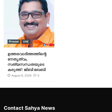
Pravasi
UAE
ഉത്തരവാദിത്തത്തിന്റെ
നേതൃത്വം,
സത്യസന്ധതയുടെ
കരുത്ത് : ജിബി ബേബി
August 8, 2026
0
Contact Sahya News