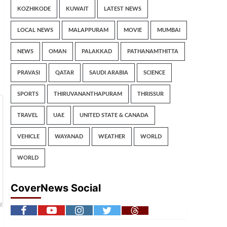
KOZHIKODE
KUWAIT
LATEST NEWS
LOCAL NEWS
MALAPPURAM
MOVIE
MUMBAI
NEWS
OMAN
PALAKKAD
PATHANAMTHITTA
PRAVASI
QATAR
SAUDI ARABIA
SCIENCE
SPORTS
THIRUVANANTHAPURAM
THRISSUR
TRAVEL
UAE
UNITED STATE & CANADA
VEHICLE
WAYANAD
WEATHER
WORLD
WORLD
CoverNews Social