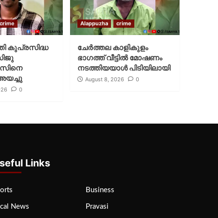
crime
Alappuzha
crime
്തി കുപ്രസിദ്ധ
ചേർത്തല കാളികുളം
സിജു
ഭാഗത്ത് വീട്ടിൽ മോഷണം
സിനെ
നടത്തിയയാൾ പിടിയിലായി
അയച്ചു
August 8, 2026
0
026
0
seful Links
orts
Business
cal News
Pravasi