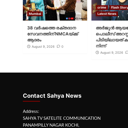
crime
Flash Stor
Mumbai
Latest News
38 വർഷത്തെ രക്തദാന
അർജുൻ ആയങ്
സേവനത്തിന് NMCAയ്ക്ക്
പൊലീസ് അറസ്റ്റ
ആദരം
പിടിയിലായത് ക
നിന്ന്
August 9, 2026
0
August 9, 2026
Contact Sahya News
Address:
SAHYA TV SATELITE COMMUNICATION
PANAMPILLY NAGAR KOCHI,