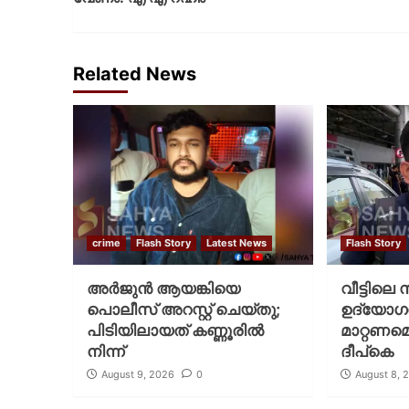
Related News
crime
Flash Story
Latest News
Flash Story
അർജുൻ ആയങ്കിയെ
വീട്ടിലെ
പൊലീസ് അറസ്റ്റ് ചെയ്‌തു;
ഉദ്യോ
പിടിയിലായത് കണ്ണൂരിൽ
മാറ്റണമെ
നിന്ന്
ദീപ്‌കെ
August 9, 2026
0
August 8, 