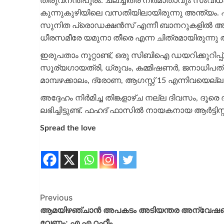
തിരുവനന്തപുരം: ചലച്ചിത്ര നിർമാതാവും സംവി
കുന്നുകുഴിയിലെ വസതിയിലായിരുന്നു അന്ത്യം. ഏ
സുനിത പ്രൊഡക്ഷൻസ് എന്നീ ബാനറുകളിൽ അറുപ
ധീരസമീരേ യമുനാ തീരെ എന്ന ചിത്രമായിരുന്നു ആ
ഇരുപതാം നൂറ്റാണ്ട്, ഒരു സിബിഐ ഡയറിക്കുറിപ്പ്
സൂര്യഗായത്രി, ധ്രുവം, കമ്മിഷണർ, ജനാധ
മാമ്പഴക്കാലം, ദ്രോണ, ആഗസ്റ്റ് 15 എന്നിവയെല്
അദ്ദേഹം നിർമിച്ച തിങ്കളാഴ്ച നല്ല ദിവസം, ദൂരെ
ലഭിച്ചിട്ടുണ്ട്. ഫഹദ് ഫാസിൽ നായകനായ ആർട്ടിസ്റ്
Spread the love
Previous
ആമയിഴഞ്ചാന്‍ അപകടം അടിയന്തര അന്വേഷ
വേണം: എ എ റഹീം