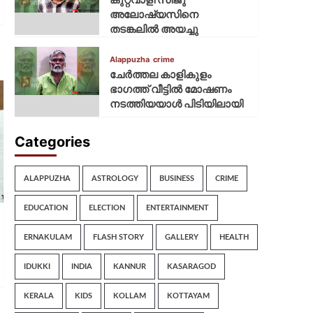
അലോഷ്യസിനെ
തടങ്കലിൽ അയച്ചു
Alappuzha
crime
ചേർത്തല കാളികുളം
ഭാഗത്ത് വീട്ടിൽ മോഷണം
നടത്തിയയാൾ പിടിയിലായി
Categories
ALAPPUZHA
ASTROLOGY
BUSINESS
CRIME
EDUCATION
ELECTION
ENTERTAINMENT
ERNAKULAM
FLASH STORY
GALLERY
HEALTH
IDUKKI
INDIA
KANNUR
KASARAGOD
KERALA
KIDS
KOLLAM
KOTTAYAM