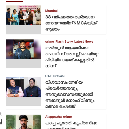
Mumbai
38 വർഷത്തെ രക്തദാന
സേവനത്തിന് NMCAയ്ക്ക്
ആദരം
crime
Flash Story
Latest News
അർജുൻ ആയങ്കിയെ
പൊലീസ് അറസ്റ്റ് ചെയ്‌തു;
പിടിയിലായത് കണ്ണൂരിൽ
നിന്ന്
UAE
Pravasi
വിശ്വാസം നേടിയ
പ്രവർത്തനവും,
അനുഭവസമ്പത്തുമായി
അബ്‌ദുൾ മനാഫ് വീണ്ടും
മത്സര രംഗത്ത്
t
Alappuzha
crime
്
കാപ്പ ചുമത്തി കുപ്രസിദ്ധ
കുറ്റവാളി സിജു