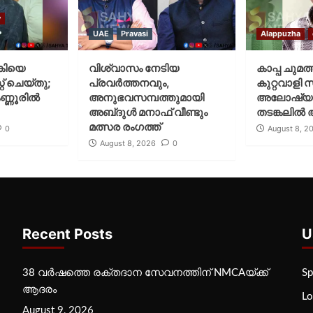
y
UAE
Pravasi
Alappuzha
കിയെ
വിശ്വാസം നേടിയ
കാപ്പ ചുമത
് ചെയ്‌തു;
പ്രവർത്തനവും,
കുറ്റവാളി 
ണ്ണൂരിൽ
അനുഭവസമ്പത്തുമായി
അലോഷ്യ
അബ്‌ദുൾ മനാഫ് വീണ്ടും
തടങ്കലിൽ 
മത്സര രംഗത്ത്
0
August 8, 2
August 8, 2026
0
Recent Posts
U
38 വർഷത്തെ രക്തദാന സേവനത്തിന് NMCAയ്ക്ക്
Sp
ആദരം
Lo
August 9, 2026