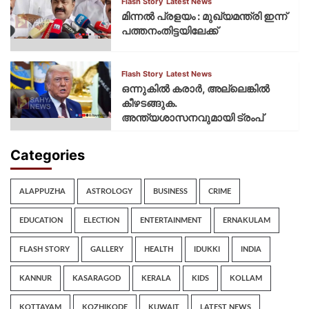
Flash Story
Latest News
മിന്നല്‍ പ്രളയം : മുഖ്യമന്ത്രി ഇന്ന്
പത്തനംതിട്ടയിലേക്ക്
Flash Story
Latest News
ഒന്നുകില്‍ കരാര്‍, അല്ലെങ്കില്‍
കീഴടങ്ങുക.
അന്ത്യശാസനവുമായി ട്രംപ്
Categories
ALAPPUZHA
ASTROLOGY
BUSINESS
CRIME
EDUCATION
ELECTION
ENTERTAINMENT
ERNAKULAM
FLASH STORY
GALLERY
HEALTH
IDUKKI
INDIA
KANNUR
KASARAGOD
KERALA
KIDS
KOLLAM
KOTTAYAM
KOZHIKODE
KUWAIT
LATEST NEWS