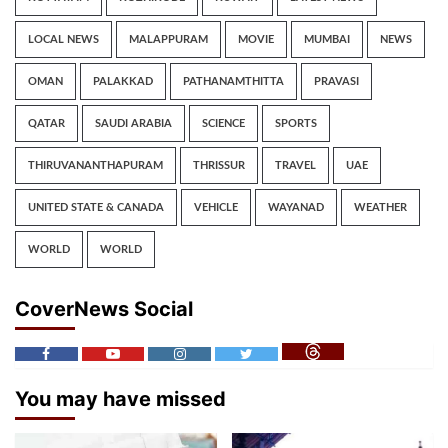
LOCAL NEWS
MALAPPURAM
MOVIE
MUMBAI
NEWS
OMAN
PALAKKAD
PATHANAMTHITTA
PRAVASI
QATAR
SAUDI ARABIA
SCIENCE
SPORTS
THIRUVANANTHAPURAM
THRISSUR
TRAVEL
UAE
UNITED STATE & CANADA
VEHICLE
WAYANAD
WEATHER
WORLD
WORLD
CoverNews Social
You may have missed