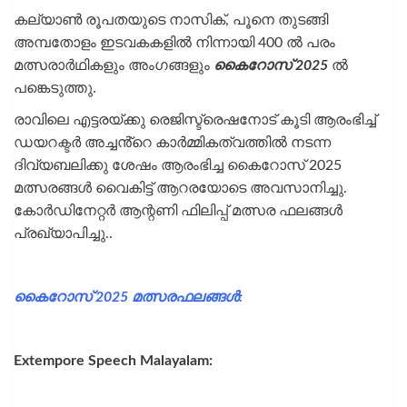
കല്യാൺ രൂപതയുടെ നാസിക്, പൂനെ തുടങ്ങി
അമ്പതോളം ഇടവകകളിൽ നിന്നായി 400 ൽ പരം
മത്സരാർഥികളും അംഗങ്ങളും
കൈറോസ് 2025
ൽ
പങ്കെടുത്തു.
രാവിലെ എട്ടരയ്ക്കു രെജിസ്ട്രെഷനോട് കൂടി ആരംഭിച്ച്
ഡയറക്ടർ അച്ചൻ്റെ കാർമ്മികത്വത്തിൽ നടന്ന
ദിവ്യബലിക്കു ശേഷം ആരംഭിച്ച കൈറോസ് 2025
മത്സരങ്ങൾ വൈകിട്ട് ആറരയോടെ അവസാനിച്ചു.
കോർഡിനേറ്റർ ആന്റണി ഫിലിപ്പ് മത്സര ഫലങ്ങൾ
പ്രഖ്യാപിച്ചു..
കൈറോസ് 2025 മത്സരഫലങ്ങൾ:
Extempore Speech Malayalam: