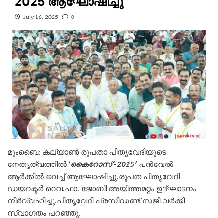
2025 ആഘോഷിച്ചു
July 16, 2025
0
മുംബൈ: കല്യാൺ രൂപതാ പിതൃവേദിയുടെ
നേതൃത്വത്തിൽ ‘
കൈറോസ് -2025′
പൻവേൽ
ആർക്കിൽ വെച്ച് ആഘോഷിച്ചു.രൂപത പിതൃവേദി
ഡയറക്ടർ റെവ.ഫാ. ജോബി അയിത്തമറ്റം ഉദ്ഘാടനം
നിർവ്വഹിച്ചു.പിതൃവേദി പ്രസിഡണ്ട് സജി വർക്കി
സ്വാഗതം പറഞ്ഞു.