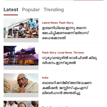
Latest
Popular
Trending
Latest News
Flash Story
ഉദയനിധിയെ ഇന്നു തന്നെ
മോചിപ്പിക്കണമെന്ന് മദ്രാസ്
ഹൈക്കോടതി
Flash Story
Local News
Thrissur
ഗുരുവായൂരില്‍ വെര്‍ച്വല്‍ ക്യൂ
ദര്‍ശനം ഇന്ന് മുതല്‍
India
ബാബറി മസ്ജിദ് അന്വേഷണ
കമ്മീഷന്‍; ജസ്റ്റിസ് എംഎസ്
ലിബര്‍ഹാന്‍ അന്തരിച്ചു