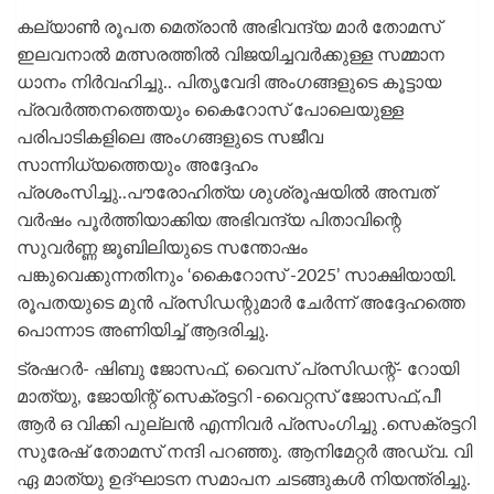
കല്യാൺ രൂപത മെത്രാൻ അഭിവന്ദ്യ മാർ തോമസ്
ഇലവനാൽ മത്സരത്തിൽ വിജയിച്ചവർക്കുള്ള സമ്മാന
ധാനം നിർവഹിച്ചു.. പിതൃവേദി അംഗങ്ങളുടെ കൂട്ടായ
പ്രവർത്തനത്തെയും കൈറോസ് പോലെയുള്ള
പരിപാടികളിലെ അംഗങ്ങളുടെ സജീവ
സാന്നിധ്യത്തെയും അദ്ദേഹം
പ്രശംസിച്ചു..പൗരോഹിത്യ ശുശ്രൂഷയിൽ അമ്പത്
വർഷം പൂർത്തിയാക്കിയ അഭിവന്ദ്യ പിതാവിന്റെ
സുവർണ്ണ ജൂബിലിയുടെ സന്തോഷം
പങ്കുവെക്കുന്നതിനും ‘കൈറോസ് -2025’ സാക്ഷിയായി.
രൂപതയുടെ മുൻ പ്രസിഡന്റുമാർ ചേർന്ന് അദ്ദേഹത്തെ
പൊന്നാട അണിയിച്ച് ആദരിച്ചു.
ട്രഷറർ- ഷിബു ജോസഫ്, വൈസ് പ്രസിഡന്റ്‌- റോയി
മാത്യു, ജോയിന്റ് സെക്രട്ടറി -വൈറ്റസ് ജോസഫ്,പീ
ആർ ഒ വിക്കി പുല്ലൻ എന്നിവർ പ്രസംഗിച്ചു .സെക്രട്ടറി
സുരേഷ് തോമസ് നന്ദി പറഞ്ഞു. ആനിമേറ്റർ അഡ്വ. വി
ഏ മാത്യു ഉദ്ഘാടന സമാപന ചടങ്ങുകൾ നിയന്ത്രിച്ചു.