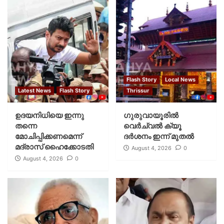
Flash Story
Local News
Latest News
Flash Story
Thrissur
ഉദയനിധിയെ ഇന്നു
ഗുരുവായൂരില്‍
തന്നെ
വെര്‍ച്വല്‍ ക്യൂ
മോചിപ്പിക്കണമെന്ന്
ദര്‍ശനം ഇന്ന് മുതല്‍
മദ്രാസ് ഹൈക്കോടതി
August 4, 2026
0
August 4, 2026
0