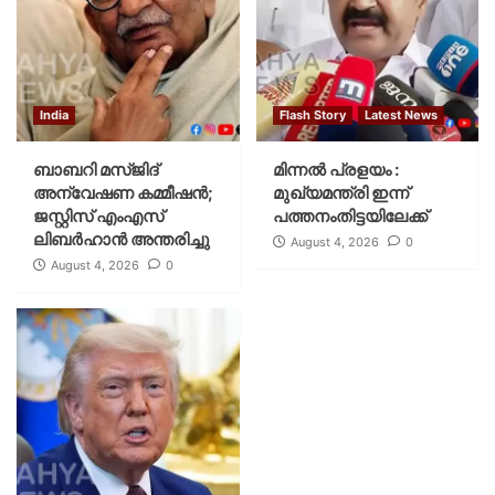
India
Flash Story
Latest News
ബാബറി മസ്ജിദ്
മിന്നല്‍ പ്രളയം :
അന്വേഷണ കമ്മീഷന്‍;
മുഖ്യമന്ത്രി ഇന്ന്
ജസ്റ്റിസ് എംഎസ്
പത്തനംതിട്ടയിലേക്ക്
ലിബര്‍ഹാന്‍ അന്തരിച്ചു
August 4, 2026
0
August 4, 2026
0