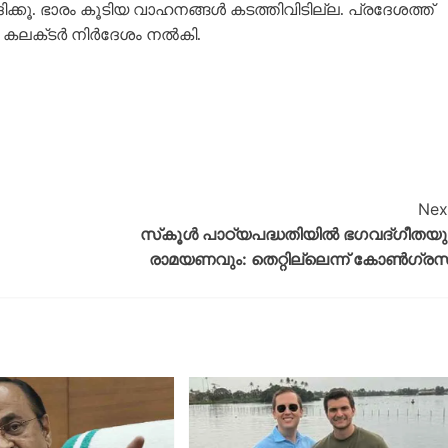
ൂ. ഭാരം കൂടിയ വാഹനങ്ങൾ കടത്തിവിടില്ല. പ്രദേശത്ത്
ാ കലക്‌ടർ നിർദേശം നൽകി.
Nex
സ്‌കൂൾ പാഠ്യപദ്ധതിയിൽ ഭഗവദ്‌ഗീതയു
രാമയണവും: തെറ്റില്ലെന്ന് കോൺഗ്രസ