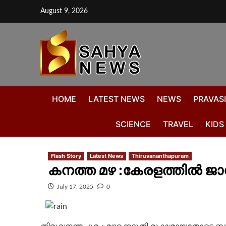
August 9, 2026
HOME
LATEST NEWS
NEWS
PRAVASI
SCIENCE
TRAVEL
KIDS
Flash Story
Latest News
Thiruvananthapuram
കനത്ത മഴ :കേരളത്തിൽ ജാ
July 17, 2025
0