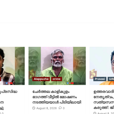
Alappuzha
crime
Pravasi
UA
ുപ്രസിദ്ധ
ചേർത്തല കാളികുളം
ഉത്തരവാദിത
ഭാഗത്ത് വീട്ടിൽ മോഷണം
നേതൃത്വം,
നെ
നടത്തിയയാൾ പിടിയിലായി
സത്യസന്
ചു
കരുത്ത് : 
August 8, 2026
0
0
August 8, 2