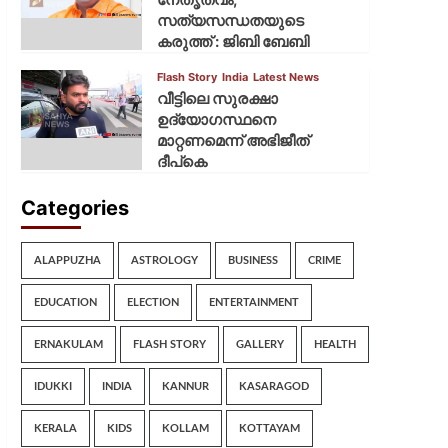
സത്യസന്ധതയുടെ
കരുത്ത് : ജിബി ബേബി
Flash Story
India
Latest News
വീട്ടിലെ സുരക്ഷാ
ഉദ്യോഗസ്ഥനെ
മാറ്റണമെന്ന് അഭിജീത്
ദീപ്‌കെ
Categories
ALAPPUZHA
ASTROLOGY
BUSINESS
CRIME
EDUCATION
ELECTION
ENTERTAINMENT
ERNAKULAM
FLASH STORY
GALLERY
HEALTH
IDUKKI
INDIA
KANNUR
KASARAGOD
KERALA
KIDS
KOLLAM
KOTTAYAM