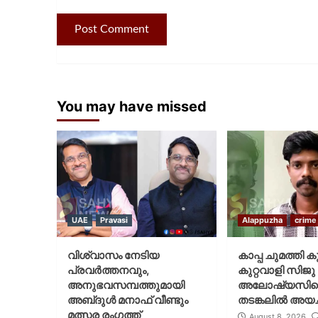
You may have missed
UAE
Pravasi
Alappuzha
crime
വിശ്വാസം നേടിയ
കാപ്പ ചുമത്തി ക
പ്രവർത്തനവും,
കുറ്റവാളി സിജു
അനുഭവസമ്പത്തുമായി
അലോഷ്യസി
അബ്‌ദുൾ മനാഫ് വീണ്ടും
തടങ്കലിൽ അയച്
മത്സര രംഗത്ത്
August 8, 2026