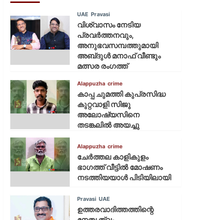
UAE
Pravasi
വിശ്വാസം നേടിയ
പ്രവർത്തനവും,
അനുഭവസമ്പത്തുമായി
അബ്‌ദുൾ മനാഫ് വീണ്ടും
മത്സര രംഗത്ത്
Alappuzha
crime
കാപ്പ ചുമത്തി കുപ്രസിദ്ധ
കുറ്റവാളി സിജു
അലോഷ്യസിനെ
തടങ്കലിൽ അയച്ചു
Alappuzha
crime
ചേർത്തല കാളികുളം
ഭാഗത്ത് വീട്ടിൽ മോഷണം
നടത്തിയയാൾ പിടിയിലായി
Pravasi
UAE
ഉത്തരവാദിത്തത്തിന്റെ
നേതൃത്വം,