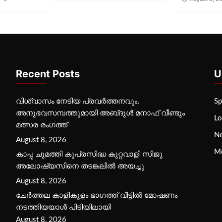
Recent Posts
U
വിശ്വാസം നേടിയ പ്രവർത്തനവും,
Sp
അനുഭവസമ്പത്തുമായി അബ്‌ദുൾ മനാഫ് വീണ്ടും
Lo
മത്സര രംഗത്ത്
N
August 8, 2026
M
കാപ്പ ചുമത്തി കുപ്രസിദ്ധ കുറ്റവാളി സിജു
അലോഷ്യസിനെ തടങ്കലിൽ അയച്ചു
August 8, 2026
ചേർത്തല കാളികുളം ഭാഗത്ത് വീട്ടിൽ മോഷണം
നടത്തിയയാൾ പിടിയിലായി
August 8, 2026