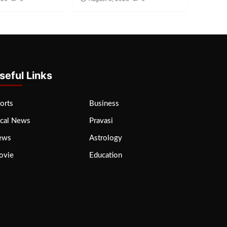
seful Links
orts
Business
cal News
Pravasi
ews
Astrology
ovie
Education