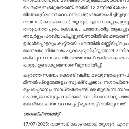
തിരുവനന്തപുരം: മഴക്കെടുതി രൂക്ഷമായതോടെ സ
പെരുമഴ തുടരുകയാണ്. രാത്രി 12 മണിക്ക് ശേഷം കാല
ജില്ലകളിലാണ് റെഡ് അലർട്ട് പ്രഖ്യാപിച്ചിട്ടു
വയനാട്, കോഴിക്കോട്, തൃശൂർ, എറണാകുളം, ഇടുക
തിരുവനന്തപുരം, കൊല്ലം, പത്തനംതിട്ട, ആലപ്പുഴ
അലർട്ടും പ്രഖ്യാപിച്ചിട്ടുണ്ട്.അതിതീവ്ര മഴയാണ് വ
ഉരുൾപ്പൊട്ടലും കുറ്റ്യാടി ചുരത്തിൽ മണ്ണിടിച്ച
ജാഗ്രതാ നിർദേശം പുറപ്പെടുവിച്ചിട്ടുണ്ട്. 24 മണിക
ലഭിക്കുന്ന സാഹചര്യത്തെയാണ് ശക്തമായ മഴ എന്
കാറ്റും ഉണ്ടാകുമെന്നാണ് മുന്നറിയിപ്പ്.
കുറഞ്ഞ സമയം കൊണ്ട് വലിയ മഴയുണ്ടാകുന്ന പ്രവ
മിന്നൽ പ്രളയങ്ങളും സൃഷ്‌ടിച്ചേക്കാം. നഗരപ്രദേശ
രൂപപ്പെടാനും സാധ്യതയുണ്ട്. മഴ തുടരുന്ന സാഹചര്
പൊതുജനങ്ങളും സർക്കാർ സംവിധാനങ്ങളും അത
കേന്ദ്രകാലാവസ്ഥ വകുപ്പ് മുന്നോട്ട് വയ്‌ക്കുന്നത്.
ഓറഞ്ച് അലർട്ട്
17/07/2025: വയനാട്, കോഴിക്കോട്, തൃശൂർ, എറണ