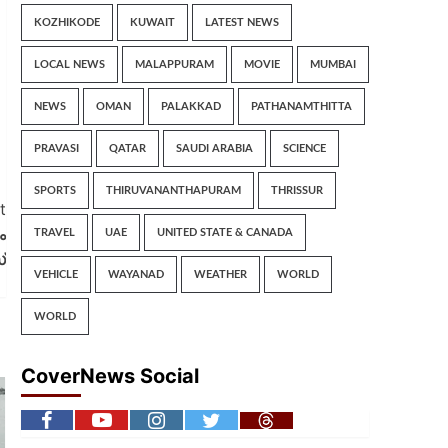
KOZHIKODE
KUWAIT
LATEST NEWS
LOCAL NEWS
MALAPPURAM
MOVIE
MUMBAI
NEWS
OMAN
PALAKKAD
PATHANAMTHITTA
PRAVASI
QATAR
SAUDI ARABIA
SCIENCE
SPORTS
THIRUVANANTHAPURAM
THRISSUR
t
ം
TRAVEL
UAE
UNITED STATE & CANADA
്
VEHICLE
WAYANAD
WEATHER
WORLD
WORLD
CoverNews Social