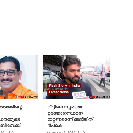
Flash Story
India
E
Latest News
്തത്തിന്റെ
വീട്ടിലെ സുരക്ഷാ
ഉദ്യോഗസ്ഥനെ
ധതയുടെ
മാറ്റണമെന്ന് അഭിജീത്
ജിബി ബേബി
ദീപ്‌കെ
026
0
August 8, 2026
0