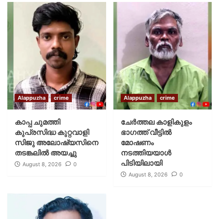
Alappuzha
crime
Alappuzha
crime
കാപ്പ ചുമത്തി
ചേർത്തല കാളികുളം
കുപ്രസിദ്ധ കുറ്റവാളി
ഭാഗത്ത് വീട്ടിൽ
സിജു അലോഷ്യസിനെ
മോഷണം
തടങ്കലിൽ അയച്ചു
നടത്തിയയാൾ
പിടിയിലായി
August 8, 2026
0
August 8, 2026
0