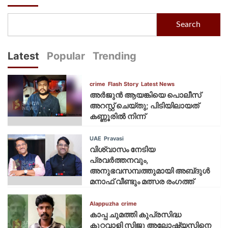
Search
Latest
Popular
Trending
crime
Flash Story
Latest News
അർജുൻ ആയങ്കിയെ പൊലീസ്
അറസ്റ്റ് ചെയ്‌തു; പിടിയിലായത്
കണ്ണൂരിൽ നിന്ന്
UAE
Pravasi
വിശ്വാസം നേടിയ
പ്രവർത്തനവും,
അനുഭവസമ്പത്തുമായി അബ്‌ദുൾ
മനാഫ് വീണ്ടും മത്സര രംഗത്ത്
Alappuzha
crime
കാപ്പ ചുമത്തി കുപ്രസിദ്ധ
കുറ്റവാളി സിജു അലോഷ്യസിനെ