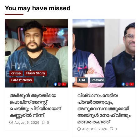
You may have missed
crime
Flash Story
Latest News
UAE
Pravasi
അർജുൻ ആയങ്കിയെ
വിശ്വാസം നേടിയ
പൊലീസ് അറസ്റ്റ്
പ്രവർത്തനവും,
ചെയ്‌തു; പിടിയിലായത്
അനുഭവസമ്പത്തുമായി
കണ്ണൂരിൽ നിന്ന്
അബ്‌ദുൾ മനാഫ് വീണ്ടും
മത്സര രംഗത്ത്
August 9, 2026
0
August 8, 2026
0