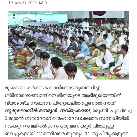
July 21, 2025
0
മുംബൈ: കർക്കടക വാവിനോടനുബന്ധിച്ച്
ശ്രീനാരായണ മന്ദിരസമിതിയുടെ ആഭിമുഖ്യത്തിൽ
വ്യാഴാഴ്ച നടക്കുന്ന പിതൃബലിതർപ്പണത്തിനായ്
ഗുരുദേവഗിരി (നെരൂൾ -നവിമുംബൈ
)ഒരുങ്ങി. പുലർച്ചെ
5 മുതൽ ഗുരുദേവഗിരി മഹാദേവ ക്ഷേത്ര സന്നിധിയിൽ
നടക്കുന്ന ബലിതർപ്പണം ഒരു മണിക്കൂർ വീതമുള്ള
ബാച്ചുകളായി 12 മണിവരെ തുടരും. 11 നു പിതൃക്കളുടെ