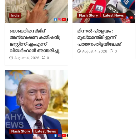
India
Flash Story
Latest News
ബാബറി മസ്ജിദ്
മിന്നല്‍ പ്രളയം :
അന്വേഷണ കമ്മീഷന്‍;
മുഖ്യമന്ത്രി ഇന്ന്
ജസ്റ്റിസ് എംഎസ്
പത്തനംതിട്ടയിലേക്ക്
ലിബര്‍ഹാന്‍ അന്തരിച്ചു
August 4, 2026
0
August 4, 2026
0
Flash Story
Latest News