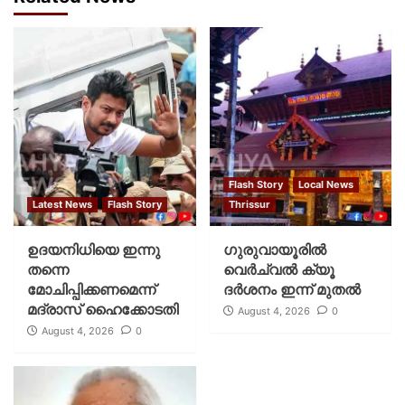
Flash Story
Local News
Latest News
Flash Story
Thrissur
ഉദയനിധിയെ ഇന്നു
ഗുരുവായൂരില്‍
തന്നെ
വെര്‍ച്വല്‍ ക്യൂ
മോചിപ്പിക്കണമെന്ന്
ദര്‍ശനം ഇന്ന് മുതല്‍
മദ്രാസ് ഹൈക്കോടതി
August 4, 2026
0
August 4, 2026
0