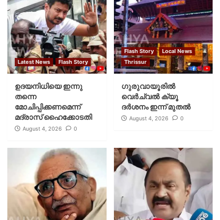
Flash Story
Local News
Latest News
Flash Story
Thrissur
ഉദയനിധിയെ ഇന്നു
ഗുരുവായൂരില്‍
തന്നെ
വെര്‍ച്വല്‍ ക്യൂ
മോചിപ്പിക്കണമെന്ന്
ദര്‍ശനം ഇന്ന് മുതല്‍
മദ്രാസ് ഹൈക്കോടതി
August 4, 2026
0
August 4, 2026
0