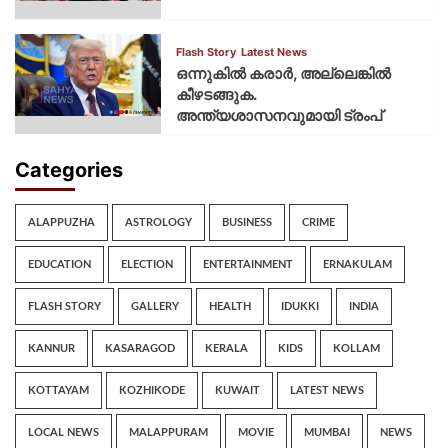
Flash Story
Latest News
ഒന്നുകില്‍ കരാര്‍, അല്ലെങ്കില്‍
കീഴടങ്ങുക.
അന്ത്യശാസനവുമായി ട്രംപ്
Categories
ALAPPUZHA
ASTROLOGY
BUSINESS
CRIME
EDUCATION
ELECTION
ENTERTAINMENT
ERNAKULAM
FLASH STORY
GALLERY
HEALTH
IDUKKI
INDIA
KANNUR
KASARAGOD
KERALA
KIDS
KOLLAM
KOTTAYAM
KOZHIKODE
KUWAIT
LATEST NEWS
LOCAL NEWS
MALAPPURAM
MOVIE
MUMBAI
NEWS