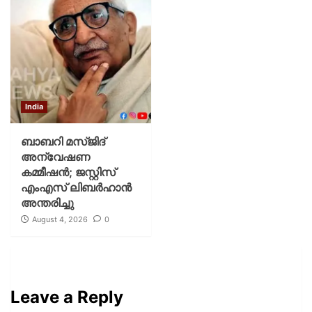
India
ബാബറി മസ്ജിദ്
അന്വേഷണ
കമ്മീഷന്‍; ജസ്റ്റിസ്
എംഎസ് ലിബര്‍ഹാന്‍
അന്തരിച്ചു
August 4, 2026
0
Leave a Reply