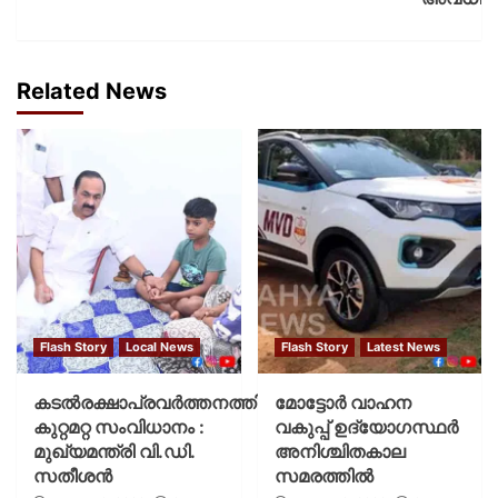
Related News
Flash Story
Local News
Flash Story
Latest News
കടല്‍രക്ഷാപ്രവര്‍ത്തനത്തിന്
മോട്ടോര്‍ വാഹന
കുറ്റമറ്റ സംവിധാനം :
വകുപ്പ് ഉദ്യോഗസ്ഥര്‍
മുഖ്യമന്ത്രി വി.ഡി.
അനിശ്ചിതകാല
സതീശന്‍
സമരത്തില്‍