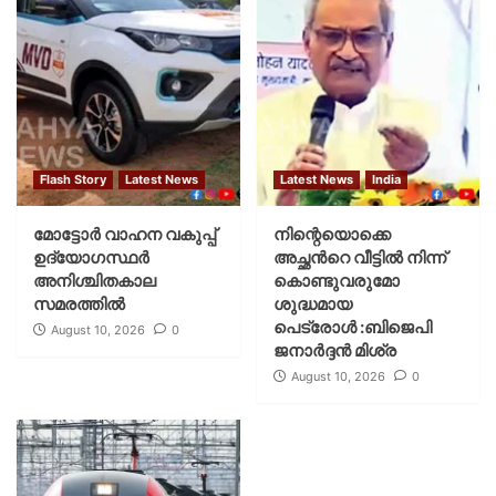
Flash Story
Latest News
Latest News
India
മോട്ടോര്‍ വാഹന വകുപ്പ്
നിന്റെയൊക്കെ
ഉദ്യോഗസ്ഥര്‍
അച്ഛൻറെ വീട്ടിൽ നിന്ന്
അനിശ്ചിതകാല
കൊണ്ടുവരുമോ
സമരത്തില്‍
ശുദ്ധമായ
പെട്രോൾ :ബിജെപി
August 10, 2026
0
ജനാർദ്ദൻ മിശ്ര
August 10, 2026
0