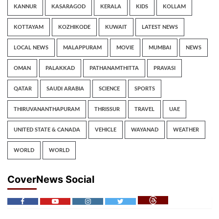
KANNUR
KASARAGOD
KERALA
KIDS
KOLLAM
KOTTAYAM
KOZHIKODE
KUWAIT
LATEST NEWS
LOCAL NEWS
MALAPPURAM
MOVIE
MUMBAI
NEWS
OMAN
PALAKKAD
PATHANAMTHITTA
PRAVASI
QATAR
SAUDI ARABIA
SCIENCE
SPORTS
THIRUVANANTHAPURAM
THRISSUR
TRAVEL
UAE
UNITED STATE & CANADA
VEHICLE
WAYANAD
WEATHER
WORLD
WORLD
CoverNews Social