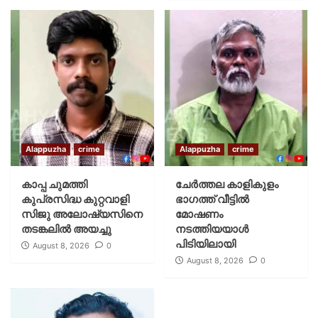
Alappuzha
crime
Alappuzha
crime
കാപ്പ ചുമത്തി
ചേർത്തല കാളികുളം
കുപ്രസിദ്ധ കുറ്റവാളി
ഭാഗത്ത് വീട്ടിൽ
സിജു അലോഷ്യസിനെ
മോഷണം
തടങ്കലിൽ അയച്ചു
നടത്തിയയാൾ
പിടിയിലായി
August 8, 2026
0
August 8, 2026
0