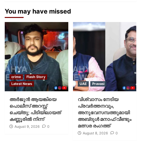
You may have missed
crime
Flash Story
Latest News
UAE
Pravasi
അർജുൻ ആയങ്കിയെ
വിശ്വാസം നേടിയ
പൊലീസ് അറസ്റ്റ്
പ്രവർത്തനവും,
ചെയ്‌തു; പിടിയിലായത്
അനുഭവസമ്പത്തുമായി
കണ്ണൂരിൽ നിന്ന്
അബ്‌ദുൾ മനാഫ് വീണ്ടും
മത്സര രംഗത്ത്
August 9, 2026
0
August 8, 2026
0