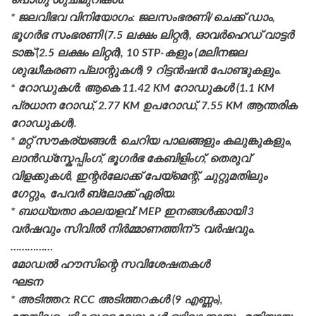
* ജലവിഭവ വിനിയോഗം: ജലസംഭരണി/ചെക്ക് ഡാം,
ഭൂഗർഭ സംഭരണി (7.5 ലക്ഷം ലിറ്റർ), ഓവർഹെഡ് വാട്ടർ
ടാങ്ക് (2.5 ലക്ഷം ലിറ്റർ), 10 STP-കളും (മലിനജല
ശുദ്ധീകരണ പ്ലാന്റുകൾ) 9 റിട്ടൻഷൻ പോണ്ടുകളും.
* റോഡുകൾ: ആകെ 11.42 KM റോഡുകൾ (1.1 KM
പ്രധാന റോഡ്, 2.77 KM ഉപറോഡ്, 7.55 KM ആന്തരിക
റോഡുകൾ).
* മറ്റ് സൗകര്യങ്ങൾ: ചെറിയ പാലങ്ങളും കലുങ്കുകളും,
ലാൻഡ്സ്കേപ്പിംഗ്, ഭൂഗർഭ കേബിളിംഗ്, തെരുവ്
വിളക്കുകൾ, ഇന്റർലോക്ക് പേയ്മെന്റ്, ചുറ്റുമതിലും
ഗേറ്റും, പേവർ ബ്ലോക്ക് ഏരിയ.
* ബാധ്യതാ കാലയളവ്: MEP ഇനങ്ങൾക്കായി 3
വർഷവും സിവിൽ നിർമ്മാണത്തിന് 5 വർഷവും.
……………
മോഡൽ ഹൗസിന്റെ സവിശേഷതകൾ
ഘടന
* അടിത്തറ: RCC അടിത്തറകൾ (9 എണ്ണം),