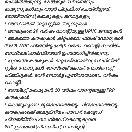
ചെയ്തിരിക്കുന്നു. മേൽക്കൂര സ്ലാബിനും
കക്കൂസുകൾക്കും വാട്ടർ പ്രൂഫിംഗ് ചെയ്തിട്ടുണ്ട്.
ജോയിനറീസ് (കതകുകളും ജനലുകളും)
* ട്രസ് വർക്ക്: ടാറ്റാ സ്റ്റീൽ ട്യൂബുകൾ.
* ജനലുകൾ: 20 വർഷം വാറന്റിയുള്ള UPVC ജനലുകൾ.
* അകത്തെ കതകുകൾ: കിറ്റ്പ്ലൈ ഫ്ലഷ് ഡോറുകൾ
(BWP) WPC ഫ്രെയിമുകൾ (5 വർഷം വാറന്റി) സഹിതം
ഗോദ്രേജ് ഹാർഡ്‌വെയർ ഉപയോഗിച്ചിരിക്കുന്നു.
* പുറത്തെ കതകുകൾ: ടാറ്റാ പ്രവേഷ് വുഡ്-ഫിനിഷ്
സ്റ്റീൽ ഡോറുകൾ, ഗോദ്രേജ് ലോക്ക്, ഡോർസെറ്റ്
ഹിഞ്ചുകൾ, ടവർ ബോൾട്ട് എന്നിവയോടെ (5 വർഷം
വാറന്റി).
* ടോയ്ലറ്റ് കതകുകൾ: 10 വർഷം വാറന്റിയുള്ള FRP
കതകുകൾ.
* കൊതുകുവല: മുൻഭാഗത്തെയും പിൻഭാഗത്തെയും
കതകുകൾക്ക് അലുമിനിയം പൗഡർ കോട്ടഡ്
ഫ്രെയിമിൽ SS 304 ഗ്രേഡ് കൊതുകുവല.
PHE ഇനങ്ങൾ (പ്ലംബിംഗ്, സാനിറ്ററി)