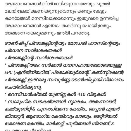
ആരോപണങ്ങൾ വിശ്വസിക്കുന്നവരേയും ചൂരൽ
മലയിലേക്ക് ക്ഷണിക്കുന്നുവെന്നും കണ്ടും കേട്ടും
കാര്യങ്ങൾ മനസിലാക്കാമെന്നും ഇതുവരെ ഉന്നയിച്ച
ആരോപണങ്ങൾ എല്ലാം തകർന്നു പോയി ഇതും
അങ്ങനെ തകരുമെന്നും മന്ത്രി പറഞ്ഞു.
ടൗൺഷിപ്പ് പ്രോജക്റ്റിന്റെയും മോഡൽ ഹൗസിന്റെയും
പ്രധാന സവിശേഷതകൾ
പ്രോജക്റ്റിന്റെ സവിശേഷതകൾ
* പ്രോജക്റ്റ് തരം: സർക്കാർ ധനസഹായത്തോടെയുള്ള
EPC (എൻജിനീയറിങ്, പ്രൊക്യുർമെന്റ്, കൺസ്ട്രക്ഷൻ)
പ്രോജക്റ്റ്, ഇത് ഒരു സമ്പൂർണ്ണ ടൗൺഷിപ്പായി വിഭാവനം
ചെയ്തിരിക്കുന്നു.
* റെസിഡൻഷ്യൽ യൂണിറ്റുകൾ: 410 വീടുകൾ.
* സാമൂഹിക സൗകര്യങ്ങൾ: സ്മാരകം, അങ്കണവാടി,
കമ്മ്യൂണിറ്റി & പുനരധിവാസ കേന്ദ്രം, ഓപ്പൺ എയർ
തിയേറ്റർ, ആരോഗ്യ കേന്ദ്രവും ലാബും, മെറ്റീരിയൽ
ശേഖരണ കേന്ദ്രം, മാർക്കറ്റ്, ഫുട്ബോൾ ഗ്രൗണ്ട്, 3
പൊതു ശുചിമുറികൾ.