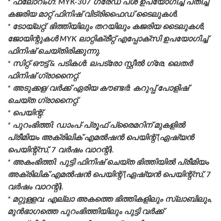
* ഫ്ലോറിംഗ്: MYK-307 ഗ്രേഡ് പശ ഉപയോഗിച്ച് പതിച്ച
കജരിയ മാറ്റ് ഫിനിഷ് വിട്രിഫൈഡ് ടൈലുകൾ.
* ടോയ്ലറ്റ്: ഭിത്തിയിലും തറയിലും കജരിയ ടൈലുകൾ,
ജോയിന്റുകൾ MYK ലാറ്റിക്രീറ്റ് എപ്പോക്സി ഉപയോഗിച്ച്
ഫിനിഷ് ചെയ്തിരിക്കുന്നു.
* സിറ്റ്-ഔട്ട് & പടികൾ: ലപട്രോ സ്റ്റീൽ ഗ്രേ, ലെതർ
ഫിനിഷ് ഗ്രാനൈറ്റ്.
* അടുക്കള/വർക്ക് ഏരിയ കൗണ്ടർ: കറുപ്പ് പോളിഷ്
ചെയ്ത ഗ്രാനൈറ്റ്.
* പെയിന്റ്:
* പുറംഭിത്തി: ഡാംപ്-പ്രൂഫ് പ്രൈമറിന് മുകളിൽ
പ്രീമിയം അക്രിലിക് എമൽഷൻ പെയിന്റ് (ഏഷ്യൻ
പെയിന്റ്സ്, 7 വർഷം വാറന്റി).
* അകംഭിത്തി: പുട്ടി ഫിനിഷ് ചെയ്ത ഭിത്തിയിൽ പ്രീമിയം
അക്രിലിക് എമൽഷൻ പെയിന്റ് (ഏഷ്യൻ പെയിന്റ്സ്, 7
വർഷം വാറന്റി).
* മറ്റുള്ളവ: എല്ലാ അകത്തെ ഭിത്തികളിലും സ്ലാബിലും,
മുൻഭാഗത്തെ പുറംഭിത്തിയിലും പുട്ടി വർക്ക്