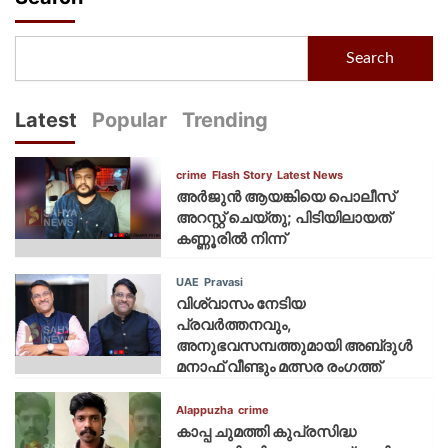
Search
Latest
Popular
Trending
crime
Flash Story
Latest News
അർജുൻ ആയങ്കിയെ പൊലീസ്
അറസ്റ്റ് ചെയ്‌തു; പിടിയിലായത്
കണ്ണൂരിൽ നിന്ന്
UAE
Pravasi
വിശ്വാസം നേടിയ
പ്രവർത്തനവും,
അനുഭവസമ്പത്തുമായി അബ്‌ദുൾ
മനാഫ് വീണ്ടും മത്സര രംഗത്ത്
Alappuzha
crime
കാപ്പ ചുമത്തി കുപ്രസിദ്ധ