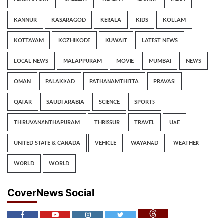
KANNUR
KASARAGOD
KERALA
KIDS
KOLLAM
KOTTAYAM
KOZHIKODE
KUWAIT
LATEST NEWS
LOCAL NEWS
MALAPPURAM
MOVIE
MUMBAI
NEWS
OMAN
PALAKKAD
PATHANAMTHITTA
PRAVASI
QATAR
SAUDI ARABIA
SCIENCE
SPORTS
THIRUVANANTHAPURAM
THRISSUR
TRAVEL
UAE
UNITED STATE & CANADA
VEHICLE
WAYANAD
WEATHER
WORLD
WORLD
CoverNews Social