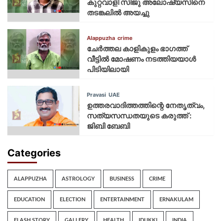
കുറ്റവാളി സിജു അലോഷ്യസിനെ
തടങ്കലിൽ അയച്ചു
Alappuzha
crime
ചേർത്തല കാളികുളം ഭാഗത്ത്
വീട്ടിൽ മോഷണം നടത്തിയയാൾ
പിടിയിലായി
Pravasi
UAE
ഉത്തരവാദിത്തത്തിന്റെ നേതൃത്വം,
സത്യസന്ധതയുടെ കരുത്ത് :
ജിബി ബേബി
Categories
ALAPPUZHA
ASTROLOGY
BUSINESS
CRIME
EDUCATION
ELECTION
ENTERTAINMENT
ERNAKULAM
FLASH STORY
GALLERY
HEALTH
IDUKKI
INDIA