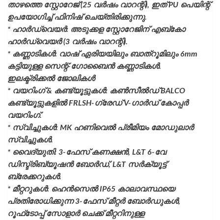
താഴത്തെ സ്റ്റോറേജ് (25 വർഷം വാറന്റി), ഇത് PU പെയിന്റ്
ഉപയോഗിച്ച് ഫിനിഷ് ചെയ്തിരിക്കുന്നു.
* ഹാർഡ്‌വെയർ: അടുക്കള സ്റ്റോറേജിന് എബ്കോ
ഹാർഡ്‌വെയർ (3 വർഷം വാറന്റി).
* കണ്ണാടികൾ: വാഷ് ഏരിയയിലും ബാത്റൂമിലും 6mm
കട്ടിയുള്ള സെന്റ്-ഗോബൈൻ കണ്ണാടികൾ.
ഇലക്ട്രിക്കൽ ജോലികൾ
* വയറിംഗ് & കണ്ട്യൂട്ടുകൾ: കൺസീൽഡ് BALCO
കണ്ട്യൂട്ടുകളിൽ FRLSH-ഗ്രേഡ് V-ഗാർഡ് കോപ്പർ
വയറിംഗ്.
* സ്വിച്ചുകൾ: MK ഹണിവെൽ പ്രീമിയം മോഡുലാർ
സ്വിച്ചുകൾ.
* വൈദ്യുതി: 3-ഫേസ് കണക്ഷൻ, L&T 6-വേ
ഡിസ്ട്രിബ്യൂഷൻ ബോർഡ്, L&T സർക്യൂട്ട്
ബ്രേക്കറുകൾ.
* മീറ്ററുകൾ: ഹെൻസെൽ IP65 കാലാവസ്ഥയെ
പ്രതിരോധിക്കുന്ന 3-ഫേസ് മീറ്റർ ബോർഡുകൾ,
റൂഫ്‌ടോപ്പ് സോളാർ ചെക്ക് മീറ്ററിനുള്ള