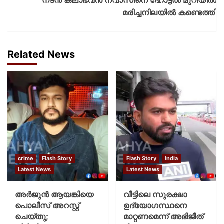
മരിച്ചനിലയിൽ കണ്ടെത്തി
Related News
crime
Flash Story
Flash Story
India
Latest News
Latest News
അർജുൻ ആയങ്കിയെ
വീട്ടിലെ സുരക്ഷാ
പൊലീസ് അറസ്റ്റ്
ഉദ്യോഗസ്ഥനെ
ചെയ്‌തു;
മാറ്റണമെന്ന് അഭിജീത്