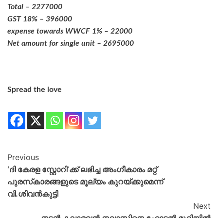
Total – 2277000
GST 18% – 396000
expense towards WWCF 1% – 22000
Net amount for single unit – 2695000
Spread the love
Previous
‘ദി കേരള സ്റ്റോറി’ക്ക് ലഭിച്ച അം​ഗീകാരം മറ്റ്
പുരസ്‌കാരങ്ങളുടെ മൂല്യം കുറയ്ക്കുമെന്ന്
വി.ശിവൻകുട്ടി
Next
നടൻ കലാഭവൻ നവാസിനെ ഹോട്ടൽ മുറിയിൽ