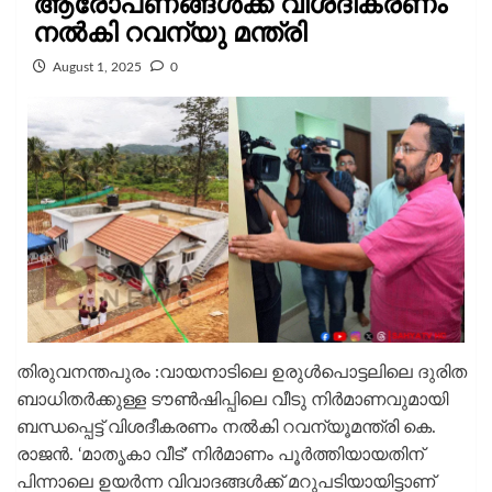
ആരോപണങ്ങൾക്ക് വിശദീകരണം
നൽകി റവന്യു മന്ത്രി
August 1, 2025
0
തിരുവനന്തപുരം :വായനാടിലെ ഉരുൾപൊട്ടലിലെ ദുരിത
ബാധിതർക്കുള്ള ടൗൺഷിപ്പിലെ വീടു നിർമാണവുമായി
ബന്ധപ്പെട്ട് വിശദീകരണം നൽകി റവന്യൂമന്ത്രി കെ.
രാജൻ. ‘മാതൃകാ വീട്’ നിർമാണം പൂർത്തിയായതിന്
പിന്നാലെ ഉയർന്ന വിവാദങ്ങൾക്ക് മറുപടിയായിട്ടാണ്