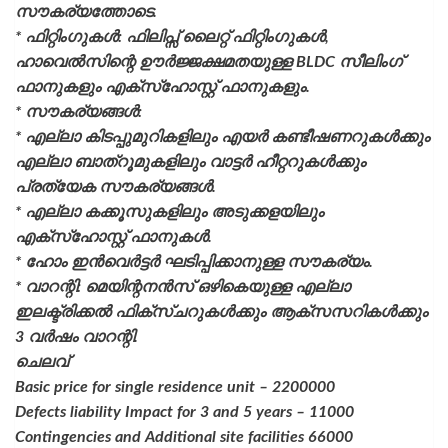
സൗകര്യത്തോടെ.
* ഫിറ്റിംഗുകൾ: ഫിലിപ്സ് ലൈറ്റ് ഫിറ്റിംഗുകൾ,
ഹാവെൽസിന്റെ ഊർജ്ജക്ഷമതയുള്ള BLDC സീലിംഗ്
ഫാനുകളും എക്സ്ഹോസ്റ്റ് ഫാനുകളും.
* സൗകര്യങ്ങൾ:
* എല്ലാ കിടപ്പുമുറികളിലും എയർ കണ്ടീഷണറുകൾക്കും
എല്ലാ ബാത്റൂമുകളിലും വാട്ടർ ഹീറ്ററുകൾക്കും
പ്രത്യേക സൗകര്യങ്ങൾ.
* എല്ലാ കക്കൂസുകളിലും അടുക്കളയിലും
എക്സ്ഹോസ്റ്റ് ഫാനുകൾ.
* ഹോം ഇൻവെർട്ടർ ഘടിപ്പിക്കാനുള്ള സൗകര്യം.
* വാറന്റി: മെയിന്റനൻസ് ഒഴികെയുള്ള എല്ലാ
ഇലക്ട്രിക്കൽ ഫിക്സ്ചറുകൾക്കും ആക്സസറികൾക്കും
3 വർഷം വാറന്റി.
ചെലവ്
Basic price for single residence unit – 2200000
Defects liability Impact for 3 and 5 years – 11000
Contingencies and Additional site facilities 66000