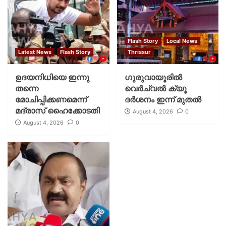
Flash Story
Local News
Latest News
Flash Story
Thrissur
ഉദയനിധിയെ ഇന്നു
ഗുരുവായൂരില്‍
തന്നെ
വെര്‍ച്വല്‍ ക്യൂ
മോചിപ്പിക്കണമെന്ന്
ദര്‍ശനം ഇന്ന് മുതല്‍
മദ്രാസ് ഹൈക്കോടതി
August 4, 2026
0
August 4, 2026
0