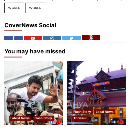
WORLD
WORLD
CoverNews Social
You may have missed
Flash Story
Local News
Latest News
Flash Story
Thrissur