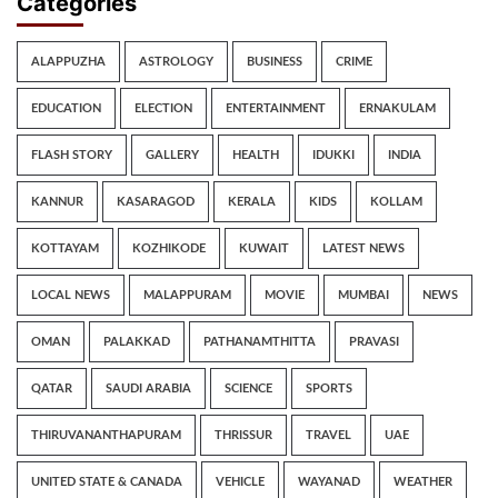
Categories
ALAPPUZHA
ASTROLOGY
BUSINESS
CRIME
EDUCATION
ELECTION
ENTERTAINMENT
ERNAKULAM
FLASH STORY
GALLERY
HEALTH
IDUKKI
INDIA
KANNUR
KASARAGOD
KERALA
KIDS
KOLLAM
KOTTAYAM
KOZHIKODE
KUWAIT
LATEST NEWS
LOCAL NEWS
MALAPPURAM
MOVIE
MUMBAI
NEWS
OMAN
PALAKKAD
PATHANAMTHITTA
PRAVASI
QATAR
SAUDI ARABIA
SCIENCE
SPORTS
THIRUVANANTHAPURAM
THRISSUR
TRAVEL
UAE
UNITED STATE & CANADA
VEHICLE
WAYANAD
WEATHER