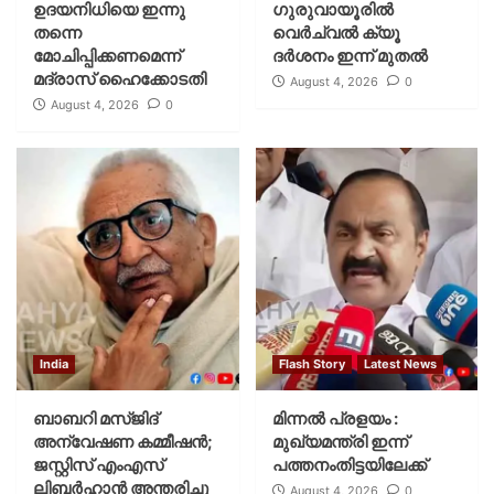
ഉദയനിധിയെ ഇന്നു
ഗുരുവായൂരില്‍
തന്നെ
വെര്‍ച്വല്‍ ക്യൂ
മോചിപ്പിക്കണമെന്ന്
ദര്‍ശനം ഇന്ന് മുതല്‍
മദ്രാസ് ഹൈക്കോടതി
August 4, 2026
0
August 4, 2026
0
India
Flash Story
Latest News
ബാബറി മസ്ജിദ്
മിന്നല്‍ പ്രളയം :
അന്വേഷണ കമ്മീഷന്‍;
മുഖ്യമന്ത്രി ഇന്ന്
ജസ്റ്റിസ് എംഎസ്
പത്തനംതിട്ടയിലേക്ക്
ലിബര്‍ഹാന്‍ അന്തരിച്ചു
August 4, 2026
0