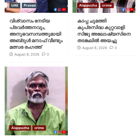
UAE
Pravasi
Alappuzha
crime
വിശ്വാസം നേടിയ
കാപ്പ ചുമത്തി
പ്രവർത്തനവും,
കുപ്രസിദ്ധ കുറ്റവാളി
അനുഭവസമ്പത്തുമായി
സിജു അലോഷ്യസിനെ
അബ്‌ദുൾ മനാഫ് വീണ്ടും
തടങ്കലിൽ അയച്ചു
മത്സര രംഗത്ത്
August 8, 2026
0
August 8, 2026
0
Alappuzha
crime