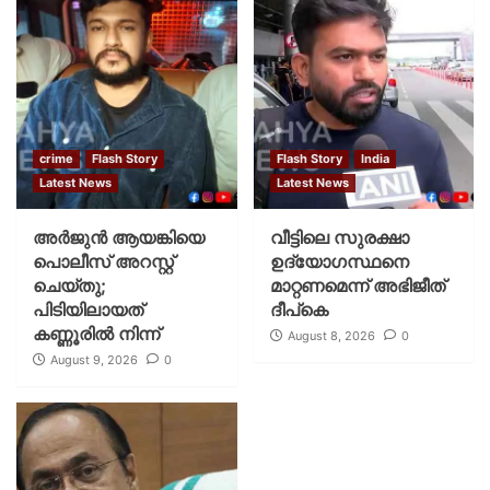
crime
Flash Story
Flash Story
India
Latest News
Latest News
അർജുൻ ആയങ്കിയെ
വീട്ടിലെ സുരക്ഷാ
പൊലീസ് അറസ്റ്റ്
ഉദ്യോഗസ്ഥനെ
ചെയ്‌തു;
മാറ്റണമെന്ന് അഭിജീത്
പിടിയിലായത്
ദീപ്‌കെ
കണ്ണൂരിൽ നിന്ന്
August 8, 2026
0
August 9, 2026
0