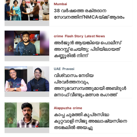
Mumbai
38 വർഷത്തെ രക്തദാന
സേവനത്തിന് NMCAയ്ക്ക് ആദരം
crime
Flash Story
Latest News
അർജുൻ ആയങ്കിയെ പൊലീസ്
അറസ്റ്റ് ചെയ്‌തു; പിടിയിലായത്
കണ്ണൂരിൽ നിന്ന്
UAE
Pravasi
വിശ്വാസം നേടിയ
പ്രവർത്തനവും,
അനുഭവസമ്പത്തുമായി അബ്‌ദുൾ
മനാഫ് വീണ്ടും മത്സര രംഗത്ത്
Alappuzha
crime
കാപ്പ ചുമത്തി കുപ്രസിദ്ധ
കുറ്റവാളി സിജു അലോഷ്യസിനെ
തടങ്കലിൽ അയച്ചു