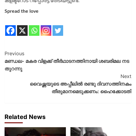
കളക്ടറോട് റിപ്പോര്‍ട്ട് തേടിയിട്ടുണ്ട്.
Spread the love
Previous
മണ്ഡല- മകര വിളക്ക് തീര്‍ഥാടനത്തിനായി ശബരിമല നട
തുറന്നു
Next
വൈഷ്ണയുടെ അപ്പീലില്‍ രണ്ടു ദിവസത്തിനകം
തീരുമാനമെടുക്കണം: ഹൈക്കോടതി
Related News