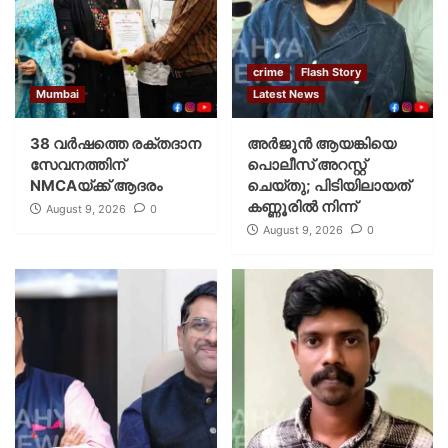
crime
Flash Story
Mumbai
Latest News
38 വർഷത്തെ രക്തദാന
അർജുൻ ആയങ്കിയെ
സേവനത്തിന്
പൊലീസ് അറസ്റ്റ്
NMCAയ്ക്ക് ആദരം
ചെയ്‌തു; പിടിയിലായത്
കണ്ണൂരിൽ നിന്ന്
August 9, 2026
0
August 9, 2026
0