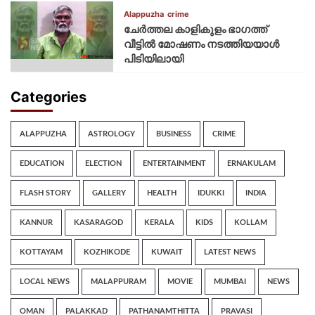
Alappuzha
crime
ചേർത്തല കാളികുളം ഭാഗത്ത്
വീട്ടിൽ മോഷണം നടത്തിയയാൾ
പിടിയിലായി
Categories
ALAPPUZHA
ASTROLOGY
BUSINESS
CRIME
EDUCATION
ELECTION
ENTERTAINMENT
ERNAKULAM
FLASH STORY
GALLERY
HEALTH
IDUKKI
INDIA
KANNUR
KASARAGOD
KERALA
KIDS
KOLLAM
KOTTAYAM
KOZHIKODE
KUWAIT
LATEST NEWS
LOCAL NEWS
MALAPPURAM
MOVIE
MUMBAI
NEWS
OMAN
PALAKKAD
PATHANAMTHITTA
PRAVASI