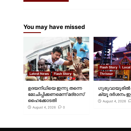
You may have missed
Flash Story
Local
Latest News
Flash Story
Thrissur
ഉദയനിധിയെ ഇന്നു തന്നെ
ഗുരുവായൂരില്‍ 
മോചിപ്പിക്കണമെന്ന് മദ്രാസ്
ക്യൂ ദര്‍ശനം ഇന
ഹൈക്കോടതി
August 4, 2026
August 4, 2026
0