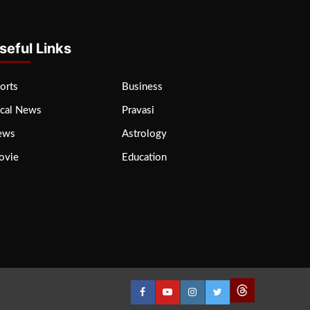
seful Links
orts
Business
cal News
Pravasi
ews
Astrology
ovie
Education