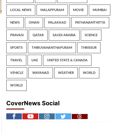
LOCAL NEWS
MALAPPURAM
MOVIE
MUMBAI
NEWS
OMAN
PALAKKAD
PATHANAMTHITTA
PRAVASI
QATAR
SAUDI ARABIA
SCIENCE
SPORTS
THIRUVANANTHAPURAM
THRISSUR
TRAVEL
UAE
UNITED STATE & CANADA
VEHICLE
WAYANAD
WEATHER
WORLD
WORLD
CoverNews Social