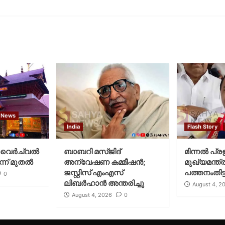
 News
India
Flash Story
വെര്‍ച്വല്‍
ബാബറി മസ്ജിദ്
മിന്നല്‍ പ്ര
്ന് മുതല്‍
അന്വേഷണ കമ്മീഷന്‍;
മുഖ്യമന്ത്ര
ജസ്റ്റിസ് എംഎസ്
പത്തനംതിട്ട
0
ലിബര്‍ഹാന്‍ അന്തരിച്ചു
August 4, 2
August 4, 2026
0