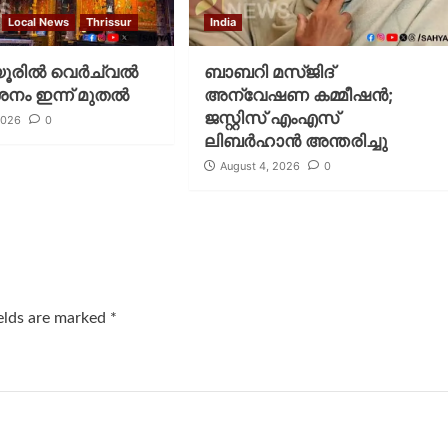
Local News
Thrissur
India
രില്‍ വെര്‍ച്വല്‍
ബാബറി മസ്ജിദ്
ശനം ഇന്ന് മുതല്‍
അന്വേഷണ കമ്മീഷന്‍;
ജസ്റ്റിസ് എംഎസ്
2026
0
ലിബര്‍ഹാന്‍ അന്തരിച്ചു
August 4, 2026
0
ields are marked
*