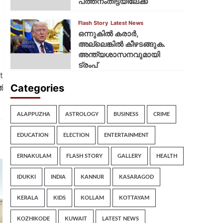
പത്തനംതിട്ടയിലേക്ക്
Flash Story
Latest News
ഒന്നുകില്‍ കരാര്‍,
അല്ലെങ്കില്‍ കീഴടങ്ങുക.
അന്ത്യശാസനവുമായി
ട്രംപ്
t
Categories
്
ALAPPUZHA
ASTROLOGY
BUSINESS
CRIME
EDUCATION
ELECTION
ENTERTAINMENT
ERNAKULAM
FLASH STORY
GALLERY
HEALTH
IDUKKI
INDIA
KANNUR
KASARAGOD
KERALA
KIDS
KOLLAM
KOTTAYAM
KOZHIKODE
KUWAIT
LATEST NEWS