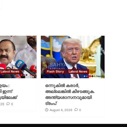
Latest News
Flash Story
Latest News
ളയം :
ഒന്നുകില്‍ കരാര്‍,
ി ഇന്ന്
അല്ലെങ്കില്‍ കീഴടങ്ങുക.
യിലേക്ക്
അന്ത്യശാസനവുമായി
ട്രംപ്
026
0
August 4, 2026
0