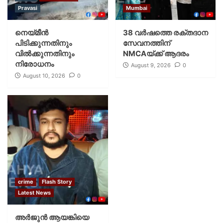
Pravasi
Mumbai
നെയ്മീന്‍
38 വർഷത്തെ രക്തദാന
പിടിക്കുന്നതിനും
സേവനത്തിന്
വില്‍ക്കുന്നതിനും
NMCAയ്ക്ക് ആദരം
നിരോധനം
August 9, 2026
0
August 10, 2026
0
crime
Flash Story
Latest News
അർജുൻ ആയങ്കിയെ