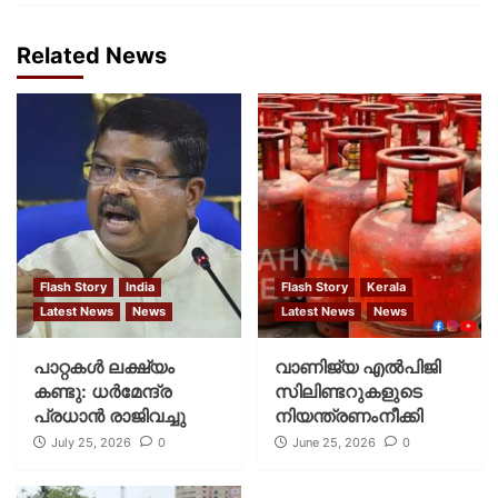
Related News
Flash Story
India
Flash Story
Kerala
Latest News
News
Latest News
News
പാറ്റകള്‍ ലക്ഷ്യം
വാണിജ്യ എൽപിജി
കണ്ടു: ധര്‍മേന്ദ്ര
സിലിണ്ടറുകളുടെ
പ്രധാന്‍ രാജിവച്ചു
നിയന്ത്രണംനീക്കി
July 25, 2026
0
June 25, 2026
0