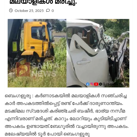
മലയാളികൾ മരിച്ചു.
October 25, 2025
0
ബെംഗളൂരു : കർണാടകയിൽ മലയാളികൾ സഞ്ചരിച്ച
കാർ അപകടത്തിൽപ്പെട്ട് രണ്ട് പേർക്ക് ദാരുണാന്ത്യം.
മടക്കിമല സ്വദേശി കരിഞ്ചേരി ബഷീർ, ഭാര്യ നസീമ
എന്നിവരാണ് മരിച്ചത്. കാറും ലോറിയും കൂടിയിടിച്ചാണ്
അപകടം ഉണ്ടായത്.ബേഗൂരിൽ വച്ചായിരുന്നു അപകടം.
മലേഷ്യയിൽ ടൂർ പോയി ബെംഗളൂരു