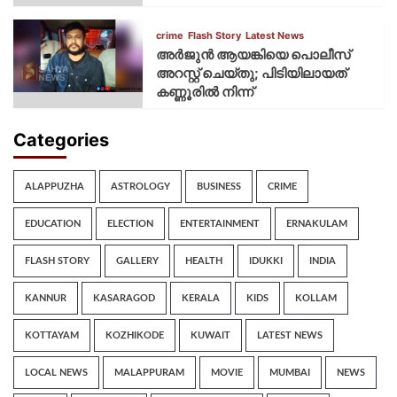
crime
Flash Story
Latest News
അർജുൻ ആയങ്കിയെ പൊലീസ്
അറസ്റ്റ് ചെയ്‌തു; പിടിയിലായത്
കണ്ണൂരിൽ നിന്ന്
Categories
ALAPPUZHA
ASTROLOGY
BUSINESS
CRIME
EDUCATION
ELECTION
ENTERTAINMENT
ERNAKULAM
FLASH STORY
GALLERY
HEALTH
IDUKKI
INDIA
KANNUR
KASARAGOD
KERALA
KIDS
KOLLAM
KOTTAYAM
KOZHIKODE
KUWAIT
LATEST NEWS
LOCAL NEWS
MALAPPURAM
MOVIE
MUMBAI
NEWS