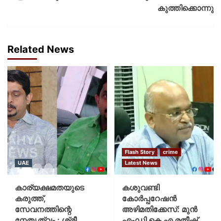
കുത്തിക്കൊന്നു
Related News
Flash Story
crime
UAE
Latest News
കാര്യക്ഷമതയുടെ
കശുവണ്ടി
കരുത്ത്,
കോര്‍പ്പറേഷന്‍
സേവനത്തിന്റെ
അഴിമതിക്കേസ്: മുന്‍
നേതൃത്വം : ശ്രീ
എംഡി കെ എ രതീഷ്