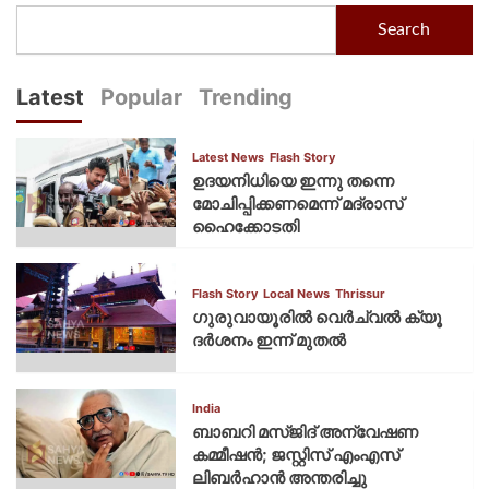
Search
Latest
Popular
Trending
Latest News
Flash Story
ഉദയനിധിയെ ഇന്നു തന്നെ
മോചിപ്പിക്കണമെന്ന് മദ്രാസ്
ഹൈക്കോടതി
Flash Story
Local News
Thrissur
ഗുരുവായൂരില്‍ വെര്‍ച്വല്‍ ക്യൂ
ദര്‍ശനം ഇന്ന് മുതല്‍
India
ബാബറി മസ്ജിദ് അന്വേഷണ
കമ്മീഷന്‍; ജസ്റ്റിസ് എംഎസ്
ലിബര്‍ഹാന്‍ അന്തരിച്ചു