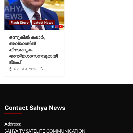
Flash Story
Latest News
ഒന്നുകില്‍ കരാര്‍,
അല്ലെങ്കില്‍
കീഴടങ്ങുക.
അന്ത്യശാസനവുമായി
ട്രംപ്
August 4, 2026
0
Contact Sahya News
Address:
SAHYA TV SATELITE COMMUNICATION