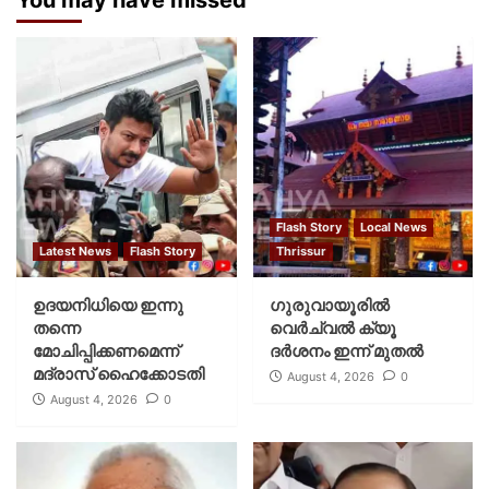
Flash Story
Local News
Latest News
Flash Story
Thrissur
ഉദയനിധിയെ ഇന്നു
ഗുരുവായൂരില്‍
തന്നെ
വെര്‍ച്വല്‍ ക്യൂ
മോചിപ്പിക്കണമെന്ന്
ദര്‍ശനം ഇന്ന് മുതല്‍
മദ്രാസ് ഹൈക്കോടതി
August 4, 2026
0
August 4, 2026
0