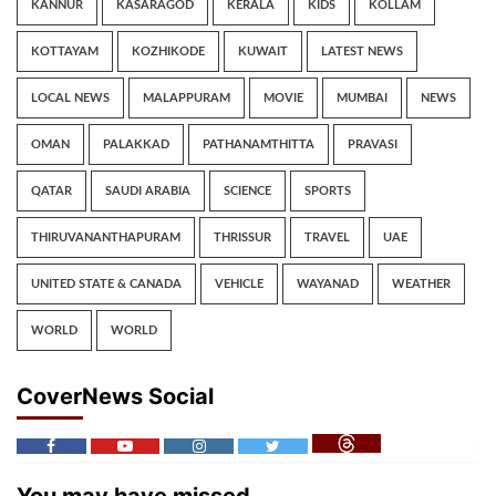
KANNUR
KASARAGOD
KERALA
KIDS
KOLLAM
KOTTAYAM
KOZHIKODE
KUWAIT
LATEST NEWS
LOCAL NEWS
MALAPPURAM
MOVIE
MUMBAI
NEWS
OMAN
PALAKKAD
PATHANAMTHITTA
PRAVASI
QATAR
SAUDI ARABIA
SCIENCE
SPORTS
THIRUVANANTHAPURAM
THRISSUR
TRAVEL
UAE
UNITED STATE & CANADA
VEHICLE
WAYANAD
WEATHER
WORLD
WORLD
CoverNews Social
You may have missed