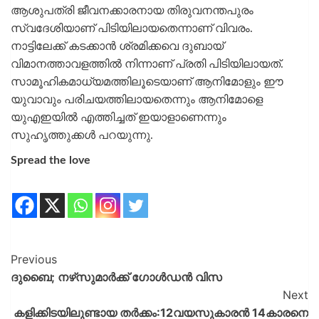
ആശുപത്രി ജീവനക്കാരനായ തിരുവനന്തപുരം
സ്വദേശിയാണ് പിടിയിലായതെന്നാണ് വിവരം.
നാട്ടിലേക്ക് കടക്കാന്‍ ശ്രമിക്കവെ ദുബായ്
വിമാനത്താവളത്തില്‍ നിന്നാണ് പ്രതി പിടിയിലായത്.
സാമൂഹികമാധ്യമത്തിലൂടെയാണ് ആനിമോളും ഈ
യുവാവും പരിചയത്തിലായതെന്നും ആനിമോളെ
യുഎഇയില്‍ എത്തിച്ചത് ഇയാളാണെന്നും
സുഹൃത്തുക്കള്‍ പറയുന്നു.
Spread the love
Previous
ദുബൈ; നഴ്‌സുമാർക്ക് ഗോൾഡൻ വിസ
Next
കളിക്കിടയിലുണ്ടായ തർക്കം:12വയസുകാരൻ 14കാരനെ