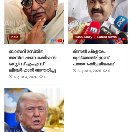
India
Flash Story
Latest News
ബാബറി മസ്ജിദ്
മിന്നല്‍ പ്രളയം :
അന്വേഷണ കമ്മീഷന്‍;
മുഖ്യമന്ത്രി ഇന്ന്
ജസ്റ്റിസ് എംഎസ്
പത്തനംതിട്ടയിലേക്ക്
ലിബര്‍ഹാന്‍ അന്തരിച്ചു
August 4, 2026
0
August 4, 2026
0