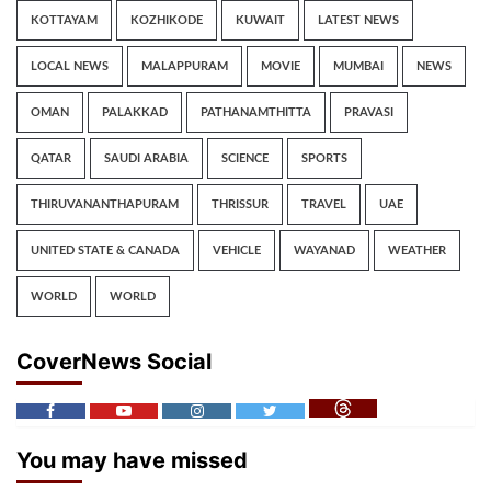
KOTTAYAM
KOZHIKODE
KUWAIT
LATEST NEWS
LOCAL NEWS
MALAPPURAM
MOVIE
MUMBAI
NEWS
OMAN
PALAKKAD
PATHANAMTHITTA
PRAVASI
QATAR
SAUDI ARABIA
SCIENCE
SPORTS
THIRUVANANTHAPURAM
THRISSUR
TRAVEL
UAE
UNITED STATE & CANADA
VEHICLE
WAYANAD
WEATHER
WORLD
WORLD
CoverNews Social
You may have missed