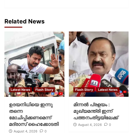
Related News
Latest News
Flash Story
Flash Story
Latest News
ഉദയനിധിയെ ഇന്നു
മിന്നല്‍ പ്രളയം :
തന്നെ
മുഖ്യമന്ത്രി ഇന്ന്
മോചിപ്പിക്കണമെന്ന്
പത്തനംതിട്ടയിലേക്ക്
മദ്രാസ് ഹൈക്കോടതി
August 4, 2026
0
August 4, 2026
0