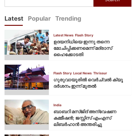
Latest
Popular
Trending
Latest News
Flash Story
ഉദയനിധിയെ ഇന്നു തന്നെ
മോചിപ്പിക്കണമെന്ന് മദ്രാസ്
ഹൈക്കോടതി
Flash Story
Local News
Thrissur
ഗുരുവായൂരില്‍ വെര്‍ച്വല്‍ ക്യൂ
ദര്‍ശനം ഇന്ന് മുതല്‍
India
ബാബറി മസ്ജിദ് അന്വേഷണ
കമ്മീഷന്‍; ജസ്റ്റിസ് എംഎസ്
ലിബര്‍ഹാന്‍ അന്തരിച്ചു