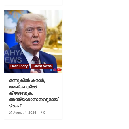
Flash Story
Latest News
ഒന്നുകില്‍ കരാര്‍,
അല്ലെങ്കില്‍
കീഴടങ്ങുക.
അന്ത്യശാസനവുമായി
ട്രംപ്
August 4, 2026
0