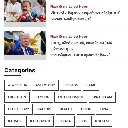
Flash Story
Latest News
മിന്നല്‍ പ്രളയം : മുഖ്യമന്ത്രി ഇന്ന്
പത്തനംതിട്ടയിലേക്ക്
Flash Story
Latest News
ഒന്നുകില്‍ കരാര്‍, അല്ലെങ്കില്‍
കീഴടങ്ങുക.
അന്ത്യശാസനവുമായി ട്രംപ്
Categories
ALAPPUZHA
ASTROLOGY
BUSINESS
CRIME
EDUCATION
ELECTION
ENTERTAINMENT
ERNAKULAM
FLASH STORY
GALLERY
HEALTH
IDUKKI
INDIA
KANNUR
KASARAGOD
KERALA
KIDS
KOLLAM