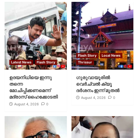
Flash Story
Local News
Latest News
Flash Story
Thrissur
ഉദയനിധിയെ ഇന്നു
ഗുരുവായൂരില്‍
തന്നെ
വെര്‍ച്വല്‍ ക്യൂ
മോചിപ്പിക്കണമെന്ന്
ദര്‍ശനം ഇന്ന് മുതല്‍
മദ്രാസ് ഹൈക്കോടതി
August 4, 2026
0
August 4, 2026
0