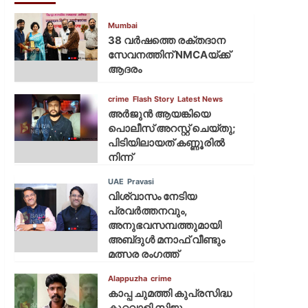
Mumbai
38 വർഷത്തെ രക്തദാന
സേവനത്തിന് NMCAയ്ക്ക്
ആദരം
crime
Flash Story
Latest News
അർജുൻ ആയങ്കിയെ
പൊലീസ് അറസ്റ്റ് ചെയ്‌തു;
പിടിയിലായത് കണ്ണൂരിൽ
നിന്ന്
UAE
Pravasi
വിശ്വാസം നേടിയ
പ്രവർത്തനവും,
അനുഭവസമ്പത്തുമായി
അബ്‌ദുൾ മനാഫ് വീണ്ടും
മത്സര രംഗത്ത്
Alappuzha
crime
കാപ്പ ചുമത്തി കുപ്രസിദ്ധ
കുറ്റവാളി സിജു