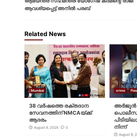
ആഭ്യന്തര സഹമന്ത്രി യോഗേഷ് കദമിന്റെ രാജി
ആവശ്യപ്പെട്ട് അനിൽ പരബ്
Related News
Mumbai
crime
Fla
38 വർഷത്തെ രക്തദാന
അർജുൻ 
സേവനത്തിന് NMCAയ്ക്ക്
പൊലീസ് അ
ആദരം
പിടിയില
നിന്ന്
August 9, 2026
0
August 9, 