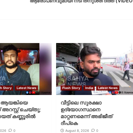
ആരോപണവുമായി നടി തനുശ്രീ ദത്ത (VIDEO
sh Story
Latest News
Flash Story
India
Latest News
ആയങ്കിയെ
വീട്ടിലെ സുരക്ഷാ
റസ്റ്റ് ചെയ്‌തു;
ഉദ്യോഗസ്ഥനെ
ായത് കണ്ണൂരിൽ
മാറ്റണമെന്ന് അഭിജീത്
ദീപ്‌കെ
2026
0
August 8, 2026
0