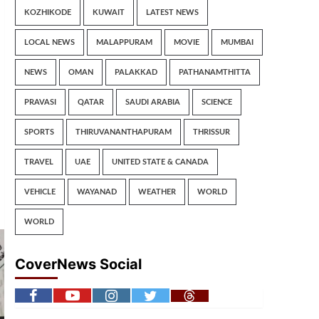
KOZHIKODE
KUWAIT
LATEST NEWS
LOCAL NEWS
MALAPPURAM
MOVIE
MUMBAI
NEWS
OMAN
PALAKKAD
PATHANAMTHITTA
PRAVASI
QATAR
SAUDI ARABIA
SCIENCE
SPORTS
THIRUVANANTHAPURAM
THRISSUR
TRAVEL
UAE
UNITED STATE & CANADA
VEHICLE
WAYANAD
WEATHER
WORLD
WORLD
CoverNews Social