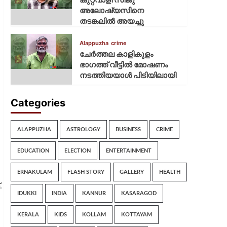
അലോഷ്യസിനെ
തടങ്കലിൽ അയച്ചു
Alappuzha
crime
ചേർത്തല കാളികുളം
ഭാഗത്ത് വീട്ടിൽ മോഷണം
നടത്തിയയാൾ പിടിയിലായി
Categories
ALAPPUZHA
ASTROLOGY
BUSINESS
CRIME
EDUCATION
ELECTION
ENTERTAINMENT
ERNAKULAM
FLASH STORY
GALLERY
HEALTH
.
IDUKKI
INDIA
KANNUR
KASARAGOD
KERALA
KIDS
KOLLAM
KOTTAYAM