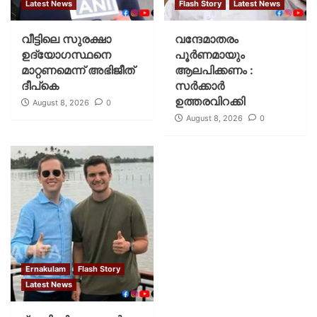
Latest News
Flash Story
Latest News
വീട്ടിലെ സുരക്ഷാ
വന്ദേമാതരം
ഉദ്യോഗസ്ഥനെ
പൂര്‍ണമായും
മാറ്റണമെന്ന് അഭിജീത്
ആലപിക്കണം :
ദീപ്‌കെ
സര്‍ക്കാര്‍
ഉത്തരവിറക്കി
August 8, 2026
0
August 8, 2026
0
Ernakulam
Flash Story
Latest News