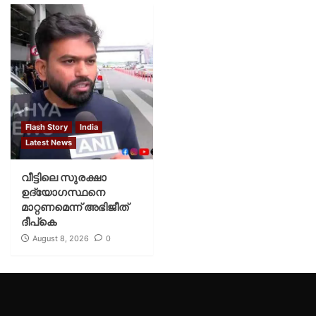
Flash Story
India
Latest News
വീട്ടിലെ സുരക്ഷാ
ഉദ്യോഗസ്ഥനെ
മാറ്റണമെന്ന് അഭിജീത്
ദീപ്‌കെ
August 8, 2026
0