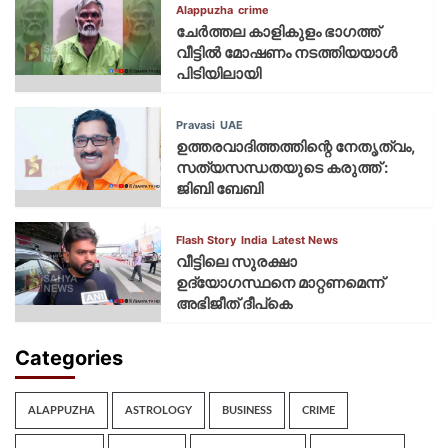
Alappuzha
crime
ചേർത്തല കാളികുളം ഭാഗത്ത്
വീട്ടിൽ മോഷണം നടത്തിയയാൾ
പിടിയിലായി
Pravasi
UAE
ഉത്തരവാദിത്തത്തിന്റെ നേതൃത്വം,
സത്യസന്ധതയുടെ കരുത്ത് :
ജിബി ബേബി
Flash Story
India
Latest News
വീട്ടിലെ സുരക്ഷാ
ഉദ്യോഗസ്ഥനെ മാറ്റണമെന്ന്
അഭിജീത് ദീപ്‌കെ
Categories
ALAPPUZHA
ASTROLOGY
BUSINESS
CRIME