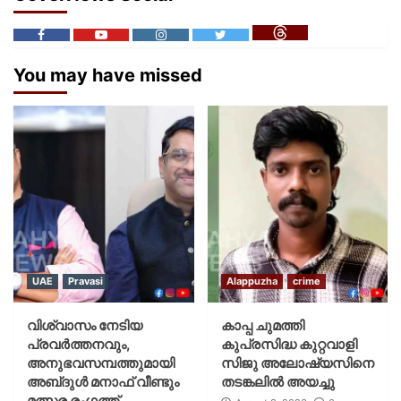
You may have missed
UAE
Pravasi
Alappuzha
crime
വിശ്വാസം നേടിയ
കാപ്പ ചുമത്തി
പ്രവർത്തനവും,
കുപ്രസിദ്ധ കുറ്റവാളി
അനുഭവസമ്പത്തുമായി
സിജു അലോഷ്യസിനെ
അബ്‌ദുൾ മനാഫ് വീണ്ടും
തടങ്കലിൽ അയച്ചു
മത്സര രംഗത്ത്