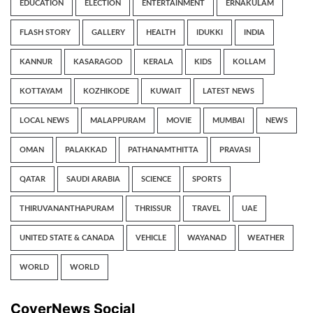
EDUCATION
ELECTION
ENTERTAINMENT
ERNAKULAM
FLASH STORY
GALLERY
HEALTH
IDUKKI
INDIA
KANNUR
KASARAGOD
KERALA
KIDS
KOLLAM
KOTTAYAM
KOZHIKODE
KUWAIT
LATEST NEWS
LOCAL NEWS
MALAPPURAM
MOVIE
MUMBAI
NEWS
OMAN
PALAKKAD
PATHANAMTHITTA
PRAVASI
QATAR
SAUDI ARABIA
SCIENCE
SPORTS
THIRUVANANTHAPURAM
THRISSUR
TRAVEL
UAE
UNITED STATE & CANADA
VEHICLE
WAYANAD
WEATHER
WORLD
WORLD
CoverNews Social