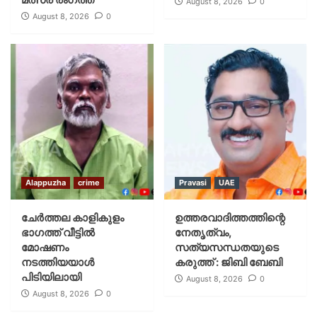
August 8, 2026
0
August 8, 2026
0
Alappuzha
crime
Pravasi
UAE
ചേർത്തല കാളികുളം
ഉത്തരവാദിത്തത്തിന്റെ
ഭാഗത്ത് വീട്ടിൽ
നേതൃത്വം,
മോഷണം
സത്യസന്ധതയുടെ
നടത്തിയയാൾ
കരുത്ത് : ജിബി ബേബി
പിടിയിലായി
August 8, 2026
0
August 8, 2026
0