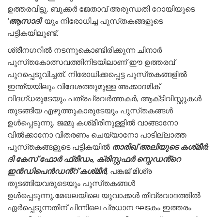
ഉത്തരവിട്ടു. ബുക്കർ ജേതാവ് അരുന്ധതി റോയിയുടെ
‘ആസാദി’
യും നിരോധിച്ച പുസ്‌തകങ്ങളുടെ
പട്ടികയിലുണ്ട്.
ശ്രീനഗറിൽ നടന്നുകൊണ്ടിരിക്കുന്ന ചിനാർ
പുസ്‌തകോത്സവത്തിനിടയിലാണ് ഈ ഉത്തരവ്
പുറപ്പെടുവിച്ചത്. നിരോധിക്കപ്പെട്ട പുസ്‌തകങ്ങളിൽ
ഇന്ത്യയിലും വിദേശത്തുമുള്ള അക്കാദമിക്
വിദഗ്‌ധരുടേയും പത്രപ്രവർത്തകർ, ആക്‌ടിവിസ്റ്റുകൾ
തുടങ്ങിയ എഴുത്തുകാരുടേയും പുസ്‌തകങ്ങൾ
ഉൾപ്പെടുന്നു. ജമ്മു കശ്‌മീരിനുള്ളിൽ വാങ്ങാനോ
വിൽക്കാനോ വിതരണം ചെയ്യാനോ പാടില്ലാത്ത
പുസ്‌തകങ്ങളുടെ പട്ടികയിൽ
താരിഖ് അലിയുടെ കശ്‌മീർ:
ദി കേസ് ഫോർ ഫ്രീഡം, ക്രിസ്റ്റഫർ സ്നെഡൻ്റെ
ഇൻഡിപെൻഡൻ്റ് കശ്‌മീർ,
പങ്കജ് മിശ്ര
തുടങ്ങിയവരുടെയും പുസ്‌തകങ്ങൾ
ഉൾപ്പെടുന്നു.മേഖലയിലെ യുവാക്കള്‍ തീവ്രവാദത്തില്‍
ഏര്‍പ്പെടുന്നതിന് പിന്നിലെ പ്രധാന ഘടകം ഇത്തരം