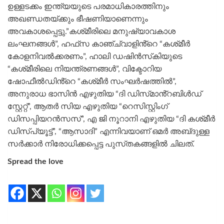
ഉള്ളടക്കം ഇന്ത്യയുടെ പരമാധികാരത്തിനും
അഖണ്ഡതയ്ക്കും ഭീഷണിയാണെന്നും
അവകാശപ്പെട്ടു.”കശ്‌മീരിലെ മനുഷ്യാവകാശ
ലംഘനങ്ങൾ”, ഹഫ്‌സ കാഞ്ച്‌വാളിൻ്റെ “കശ്‌മീർ
കോളനിവൽക്കരണം”, ഹാലി ഡഷിൻസ്‌കിയുടെ
“കശ്‌മീരിലെ നിയന്ത്രണങ്ങൾ”, വിക്ടോറിയ
ഷോഫീൽഡിൻ്റെ “കശ്‌മീർ സംഘർഷത്തിൽ”,
അനുരാധ ഭാസിൻ എഴുതിയ “ദി ഡിസ്‌മാൻ്റബിൾഡ്
സ്റ്റേറ്റ്”, ആതർ സിയ എഴുതിയ “റെസിസ്റ്റിംഗ്
ഡിസപ്പിയറൻസസ്”, എ ജി നൂറാനി എഴുതിയ “ദി കശ്‌മീർ
ഡിസ്പ്യൂട്ട്”, “ആസാദി” എന്നിവയാണ് ഒമര്‍ അബ്‌ദുള്ള
സര്‍ക്കാര്‍ നിരോധിക്കപ്പെട്ട പുസ്‌തകങ്ങളിൽ ചിലത്.
Spread the love