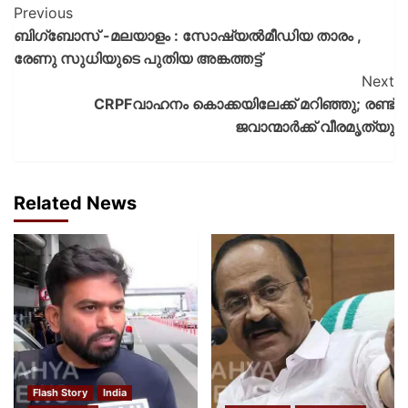
Previous
ബിഗ്‌ബോസ് -മലയാളം : സോഷ്യൽമീഡിയ താരം ,
രേണു സുധിയുടെ പുതിയ അങ്കത്തട്ട്
Next
CRPFവാഹനം കൊക്കയിലേക്ക് മറിഞ്ഞു; രണ്ട്
ജവാന്മാർക്ക് വീരമൃത്യു
Related News
Flash Story
India