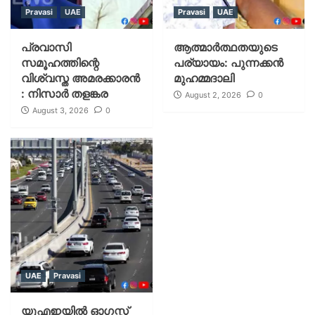
Pravasi
UAE
Pravasi
UAE
പ്രവാസി
ആത്മാർത്ഥതയുടെ
സമൂഹത്തിന്റെ
പര്യായം: പുന്നക്കൻ
വിശ്വസ്ത അമരക്കാരൻ
മുഹമ്മദാലി
: നിസാർ തളങ്കര
August 2, 2026
0
August 3, 2026
0
UAE
Pravasi
യുഎഇയില്‍ ഓഗസ്റ്റ്