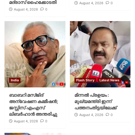
മദ്രാസ് ഹൈക്കോടതി
August 4, 2026
0
August 4, 2026
0
India
Flash Story
Latest News
ബാബറി മസ്ജിദ്
മിന്നല്‍ പ്രളയം :
അന്വേഷണ കമ്മീഷന്‍;
മുഖ്യമന്ത്രി ഇന്ന്
ജസ്റ്റിസ് എംഎസ്
പത്തനംതിട്ടയിലേക്ക്
ലിബര്‍ഹാന്‍ അന്തരിച്ചു
August 4, 2026
0
August 4, 2026
0