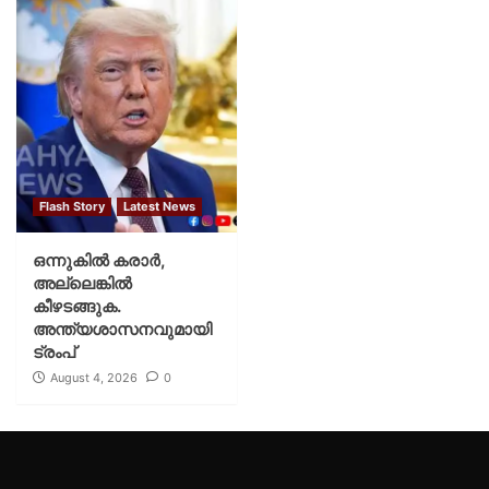
Flash Story
Latest News
ഒന്നുകില്‍ കരാര്‍,
അല്ലെങ്കില്‍
കീഴടങ്ങുക.
അന്ത്യശാസനവുമായി
ട്രംപ്
August 4, 2026
0