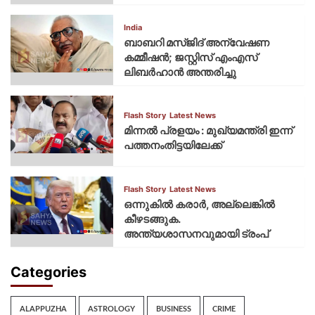
India
ബാബറി മസ്ജിദ് അന്വേഷണ
കമ്മീഷന്‍; ജസ്റ്റിസ് എംഎസ്
ലിബര്‍ഹാന്‍ അന്തരിച്ചു
Flash Story
Latest News
മിന്നല്‍ പ്രളയം : മുഖ്യമന്ത്രി ഇന്ന്
പത്തനംതിട്ടയിലേക്ക്
Flash Story
Latest News
ഒന്നുകില്‍ കരാര്‍, അല്ലെങ്കില്‍
കീഴടങ്ങുക.
അന്ത്യശാസനവുമായി ട്രംപ്
Categories
ALAPPUZHA
ASTROLOGY
BUSINESS
CRIME