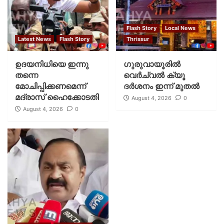
Flash Story
Local News
Latest News
Flash Story
Thrissur
ഉദയനിധിയെ ഇന്നു
ഗുരുവായൂരില്‍
തന്നെ
വെര്‍ച്വല്‍ ക്യൂ
മോചിപ്പിക്കണമെന്ന്
ദര്‍ശനം ഇന്ന് മുതല്‍
മദ്രാസ് ഹൈക്കോടതി
August 4, 2026
0
August 4, 2026
0