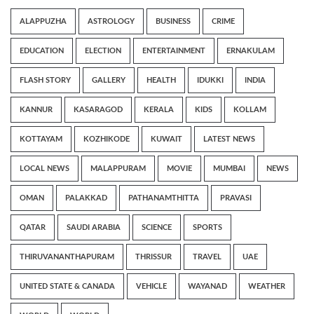
ALAPPUZHA
ASTROLOGY
BUSINESS
CRIME
EDUCATION
ELECTION
ENTERTAINMENT
ERNAKULAM
FLASH STORY
GALLERY
HEALTH
IDUKKI
INDIA
KANNUR
KASARAGOD
KERALA
KIDS
KOLLAM
KOTTAYAM
KOZHIKODE
KUWAIT
LATEST NEWS
LOCAL NEWS
MALAPPURAM
MOVIE
MUMBAI
NEWS
OMAN
PALAKKAD
PATHANAMTHITTA
PRAVASI
QATAR
SAUDI ARABIA
SCIENCE
SPORTS
THIRUVANANTHAPURAM
THRISSUR
TRAVEL
UAE
UNITED STATE & CANADA
VEHICLE
WAYANAD
WEATHER