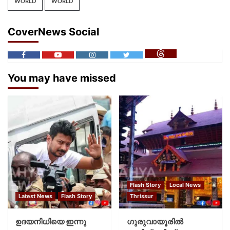
WORLD
WORLD
CoverNews Social
You may have missed
Flash Story
Local News
Latest News
Flash Story
Thrissur
ഉദയനിധിയെ ഇന്നു
ഗുരുവായൂരില്‍