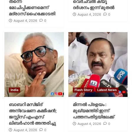
തന്നെ
വെര്‍ച്വല്‍ ക്യൂ
മോചിപ്പിക്കണമെന്ന്
ദര്‍ശനം ഇന്ന് മുതല്‍
മദ്രാസ് ഹൈക്കോടതി
August 4, 2026
0
August 4, 2026
0
India
Flash Story
Latest News
ബാബറി മസ്ജിദ്
മിന്നല്‍ പ്രളയം :
അന്വേഷണ കമ്മീഷന്‍;
മുഖ്യമന്ത്രി ഇന്ന്
ജസ്റ്റിസ് എംഎസ്
പത്തനംതിട്ടയിലേക്ക്
ലിബര്‍ഹാന്‍ അന്തരിച്ചു
August 4, 2026
0
August 4, 2026
0