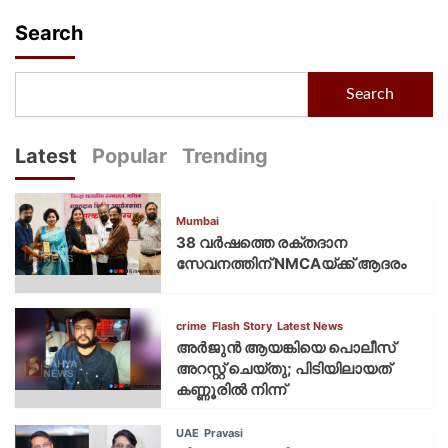
Search
Search
Latest
Popular
Trending
Mumbai
38 വർഷത്തെ രക്തദാന
സേവനത്തിന് NMCAയ്ക്ക് ആദരം
crime
Flash Story
Latest News
അർജുൻ ആയങ്കിയെ പൊലീസ്
അറസ്റ്റ് ചെയ്‌തു; പിടിയിലായത്
കണ്ണൂരിൽ നിന്ന്
UAE
Pravasi