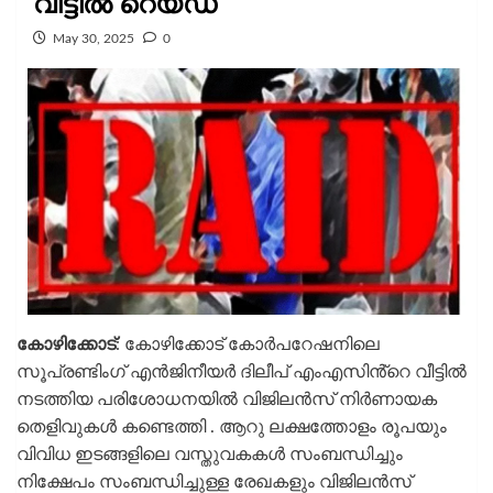
വീട്ടിൽ റെയ്ഡ്
May 30, 2025
0
കോഴിക്കോട്
: കോഴിക്കോട് കോർപറേഷനിലെ
സൂപ്രണ്ടിംഗ് എൻജിനീയർ ദിലീപ് എംഎസിൻ്റെ വീട്ടിൽ
നടത്തിയ പരിശോധനയിൽ വിജിലൻസ് നിർണായക
തെളിവുകൾ കണ്ടെത്തി . ആറു ലക്ഷത്തോളം രൂപയും
വിവിധ ഇടങ്ങളിലെ വസ്തുവകകൾ സംബന്ധിച്ചും
നിക്ഷേപം സംബന്ധിച്ചുള്ള രേഖകളും വിജിലൻസ്