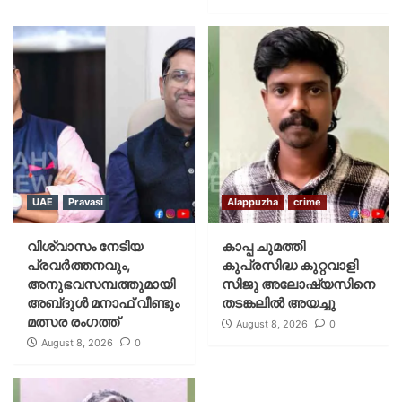
UAE
Pravasi
Alappuzha
crime
വിശ്വാസം നേടിയ
കാപ്പ ചുമത്തി
പ്രവർത്തനവും,
കുപ്രസിദ്ധ കുറ്റവാളി
അനുഭവസമ്പത്തുമായി
സിജു അലോഷ്യസിനെ
അബ്‌ദുൾ മനാഫ് വീണ്ടും
തടങ്കലിൽ അയച്ചു
മത്സര രംഗത്ത്
August 8, 2026
0
August 8, 2026
0