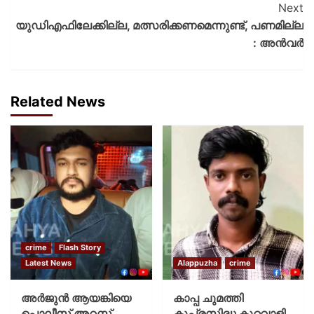
Next
യുഡിഎഫിലേക്കില്ല, മത്സരിക്കണമെന്നുണ്ട്, പണമില്ല
: അൻവർ
Related News
crime
Flash Story
Latest News
Alappuzha
crime
അർജുൻ ആയങ്കിയെ
കാപ്പ ചുമത്തി
പൊലീസ് അറസ്റ്റ്
കുപ്രസിദ്ധ കുറ്റവാളി