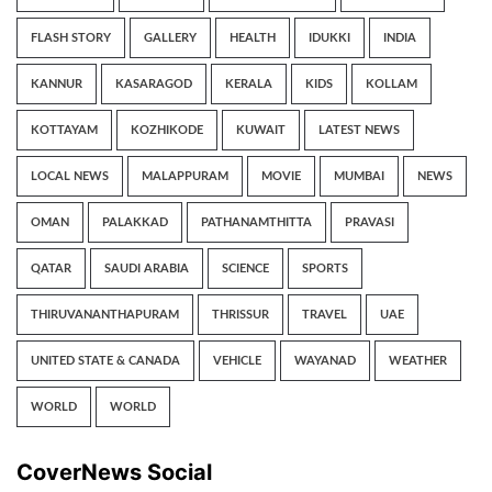
FLASH STORY
GALLERY
HEALTH
IDUKKI
INDIA
KANNUR
KASARAGOD
KERALA
KIDS
KOLLAM
KOTTAYAM
KOZHIKODE
KUWAIT
LATEST NEWS
LOCAL NEWS
MALAPPURAM
MOVIE
MUMBAI
NEWS
OMAN
PALAKKAD
PATHANAMTHITTA
PRAVASI
QATAR
SAUDI ARABIA
SCIENCE
SPORTS
THIRUVANANTHAPURAM
THRISSUR
TRAVEL
UAE
UNITED STATE & CANADA
VEHICLE
WAYANAD
WEATHER
WORLD
WORLD
CoverNews Social