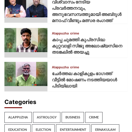
വിശ്വാസം നേടിയ
പ്രവർത്തനവും,
അനുഭവസമ്പത്തുമായി അബ്‌ദുൾ
മനാഫ് വീണ്ടും മത്സര രംഗത്ത്
Alappuzha
crime
കാപ്പ ചുമത്തി കുപ്രസിദ്ധ
കുറ്റവാളി സിജു അലോഷ്യസിനെ
തടങ്കലിൽ അയച്ചു
Alappuzha
crime
ചേർത്തല കാളികുളം ഭാഗത്ത്
വീട്ടിൽ മോഷണം നടത്തിയയാൾ
പിടിയിലായി
Categories
ALAPPUZHA
ASTROLOGY
BUSINESS
CRIME
EDUCATION
ELECTION
ENTERTAINMENT
ERNAKULAM