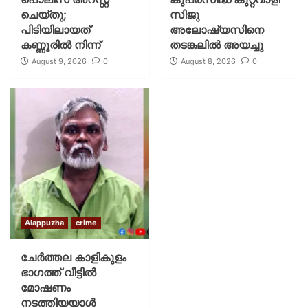
ചെയ്‌തു;
സിജു
പിടിയിലായത്
അലോഷ്യസിനെ
കണ്ണൂരിൽ നിന്ന്
തടങ്കലിൽ അയച്ചു
August 9, 2026
0
August 8, 2026
0
Alappuzha
crime
ചേർത്തല കാളികുളം
ഭാഗത്ത് വീട്ടിൽ
മോഷണം
നടത്തിയയാൾ