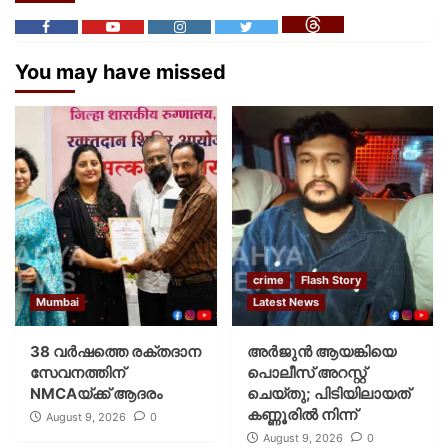
You may have missed
crime
Flash Story
Mumbai
Latest News
38 വർഷത്തെ രക്തദാന
അർജുൻ ആയങ്കിയെ
സേവനത്തിന്
പൊലീസ് അറസ്റ്റ്
NMCAയ്ക്ക് ആദരം
ചെയ്‌തു; പിടിയിലായത്
കണ്ണൂരിൽ നിന്ന്
August 9, 2026
0
August 9, 2026
0