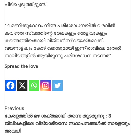
പിടിച്ചെടുത്തിട്ടുണ്ട്.
14 മണിക്കൂറോളം നീണ്ട പരിശോധനയിൽ വരവിൽ
കവിഞ്ഞ സ്വത്തിന്റെ രേഖകളും തെളിവുകളും
കണ്ടെത്തിയതായി വിജിലൻസ് വ്യക്തമാക്കി.
വയനാട്ടിലും കോഴിക്കോടുമായി ഇന്ന് രാവിലെ മുതൽ
നാലിടങ്ങളിൽ ആയിരുന്നു പരിശോധന നടന്നത്.
Spread the love
Previous
കേരളത്തിൽ മഴ ശക്തമായി തന്നെ തുടരുന്നു ; 3
ജില്ലകളിലെ വിദ്യാഭ്യാസ സ്ഥാപനങ്ങൾക്ക് നാളെയും
അവധി