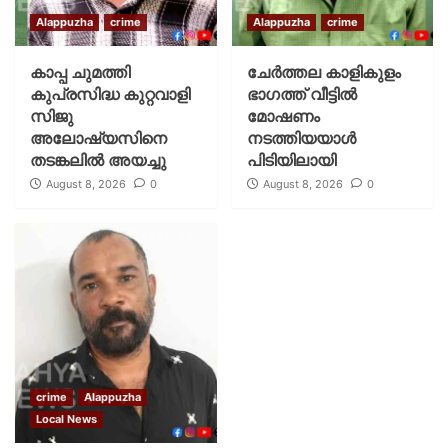
Alappuzha
crime
Alappuzha
crime
കാപ്പ ചുമത്തി
ചേർത്തല കാളികുളം
കുപ്രസിദ്ധ കുറ്റവാളി
ഭാഗത്ത് വീട്ടിൽ
സിജു
മോഷണം
അലോഷ്യസിനെ
നടത്തിയയാൾ
തടങ്കലിൽ അയച്ചു
പിടിയിലായി
August 8, 2026
0
August 8, 2026
0
crime
Alappuzha
Local News