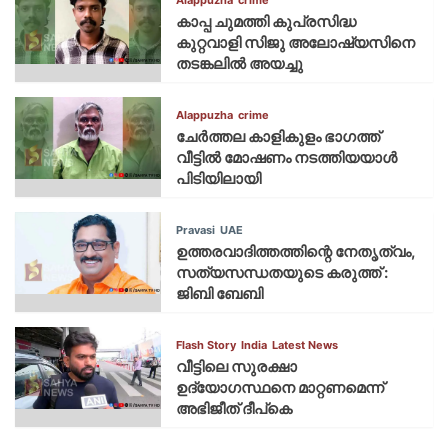
കാപ്പ ചുമത്തി കുപ്രസിദ്ധ
കുറ്റവാളി സിജു അലോഷ്യസിനെ
തടങ്കലിൽ അയച്ചു
Alappuzha
crime
ചേർത്തല കാളികുളം ഭാഗത്ത്
വീട്ടിൽ മോഷണം നടത്തിയയാൾ
പിടിയിലായി
Pravasi
UAE
ഉത്തരവാദിത്തത്തിന്റെ നേതൃത്വം,
സത്യസന്ധതയുടെ കരുത്ത് :
ജിബി ബേബി
Flash Story
India
Latest News
വീട്ടിലെ സുരക്ഷാ
ഉദ്യോഗസ്ഥനെ മാറ്റണമെന്ന്
അഭിജീത് ദീപ്‌കെ