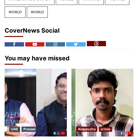
WORLD
WORLD
CoverNews Social
You may have missed
UAE
Pravasi
Alappuzha
crime