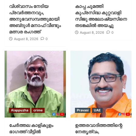
വിശ്വാസം നേടിയ
കാപ്പ ചുമത്തി
പ്രവർത്തനവും,
കുപ്രസിദ്ധ കുറ്റവാളി
അനുഭവസമ്പത്തുമായി
സിജു അലോഷ്യസിനെ
അബ്‌ദുൾ മനാഫ് വീണ്ടും
തടങ്കലിൽ അയച്ചു
മത്സര രംഗത്ത്
August 8, 2026
0
August 8, 2026
0
Alappuzha
crime
Pravasi
UAE
ചേർത്തല കാളികുളം
ഉത്തരവാദിത്തത്തിന്റെ
ഭാഗത്ത് വീട്ടിൽ
നേതൃത്വം,