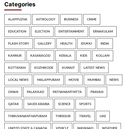
Categories
ALAPPUZHA
ASTROLOGY
BUSINESS
CRIME
EDUCATION
ELECTION
ENTERTAINMENT
ERNAKULAM
FLASH STORY
GALLERY
HEALTH
IDUKKI
INDIA
KANNUR
KASARAGOD
KERALA
KIDS
KOLLAM
KOTTAYAM
KOZHIKODE
KUWAIT
LATEST NEWS
LOCAL NEWS
MALAPPURAM
MOVIE
MUMBAI
NEWS
OMAN
PALAKKAD
PATHANAMTHITTA
PRAVASI
QATAR
SAUDI ARABIA
SCIENCE
SPORTS
THIRUVANANTHAPURAM
THRISSUR
TRAVEL
UAE
UNITED STATE & CANADA
VEHICLE
WAYANAD
WEATHER