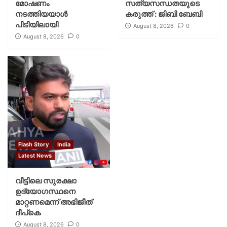
മോഷണം
സത്യസന്ധതയുടെ
നടത്തിയയാൾ
കരുത്ത് : ജിബി ബേബി
പിടിയിലായി
August 8, 2026
0
August 8, 2026
0
Flash Story
India
Latest News
വീട്ടിലെ സുരക്ഷാ
ഉദ്യോഗസ്ഥനെ
മാറ്റണമെന്ന് അഭിജീത്
ദീപ്‌കെ
August 8, 2026
0