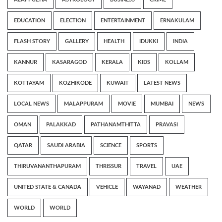
EDUCATION
ELECTION
ENTERTAINMENT
ERNAKULAM
FLASH STORY
GALLERY
HEALTH
IDUKKI
INDIA
KANNUR
KASARAGOD
KERALA
KIDS
KOLLAM
KOTTAYAM
KOZHIKODE
KUWAIT
LATEST NEWS
LOCAL NEWS
MALAPPURAM
MOVIE
MUMBAI
NEWS
OMAN
PALAKKAD
PATHANAMTHITTA
PRAVASI
QATAR
SAUDI ARABIA
SCIENCE
SPORTS
THIRUVANANTHAPURAM
THRISSUR
TRAVEL
UAE
UNITED STATE & CANADA
VEHICLE
WAYANAD
WEATHER
WORLD
WORLD