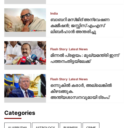
India
ബാബറി മസ്ജിദ് അന്വേഷണ
കമ്മീഷന്‍; ജസ്റ്റിസ് എംഎസ്
ലിബര്‍ഹാന്‍ അന്തരിച്ചു
Flash Story
Latest News
മിന്നല്‍ പ്രളയം : മുഖ്യമന്ത്രി ഇന്ന്
പത്തനംതിട്ടയിലേക്ക്
Flash Story
Latest News
ഒന്നുകില്‍ കരാര്‍, അല്ലെങ്കില്‍
കീഴടങ്ങുക.
അന്ത്യശാസനവുമായി ട്രംപ്
Categories
ALAPPUZHA
ASTROLOGY
BUSINESS
CRIME