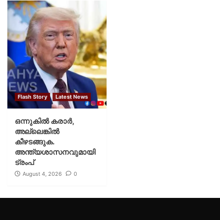
Flash Story
Latest News
ഒന്നുകില്‍ കരാര്‍,
അല്ലെങ്കില്‍
കീഴടങ്ങുക.
അന്ത്യശാസനവുമായി
ട്രംപ്
August 4, 2026
0