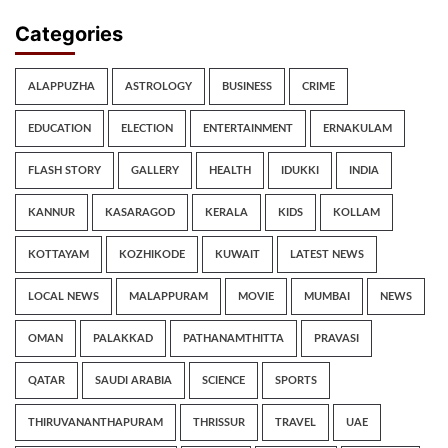
Categories
ALAPPUZHA
ASTROLOGY
BUSINESS
CRIME
EDUCATION
ELECTION
ENTERTAINMENT
ERNAKULAM
FLASH STORY
GALLERY
HEALTH
IDUKKI
INDIA
KANNUR
KASARAGOD
KERALA
KIDS
KOLLAM
KOTTAYAM
KOZHIKODE
KUWAIT
LATEST NEWS
LOCAL NEWS
MALAPPURAM
MOVIE
MUMBAI
NEWS
OMAN
PALAKKAD
PATHANAMTHITTA
PRAVASI
QATAR
SAUDI ARABIA
SCIENCE
SPORTS
THIRUVANANTHAPURAM
THRISSUR
TRAVEL
UAE