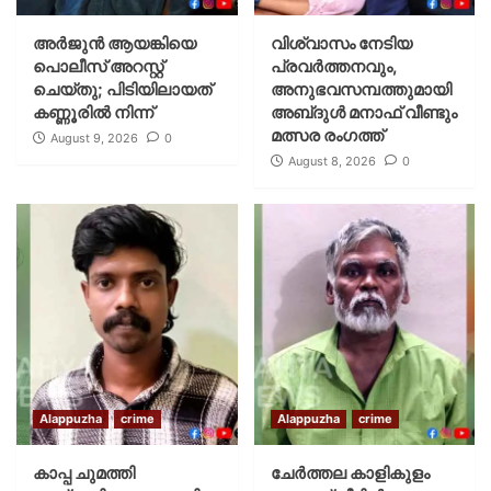
അർജുൻ ആയങ്കിയെ
വിശ്വാസം നേടിയ
പൊലീസ് അറസ്റ്റ്
പ്രവർത്തനവും,
ചെയ്‌തു; പിടിയിലായത്
അനുഭവസമ്പത്തുമായി
കണ്ണൂരിൽ നിന്ന്
അബ്‌ദുൾ മനാഫ് വീണ്ടും
മത്സര രംഗത്ത്
August 9, 2026
0
August 8, 2026
0
Alappuzha
crime
Alappuzha
crime
കാപ്പ ചുമത്തി
ചേർത്തല കാളികുളം