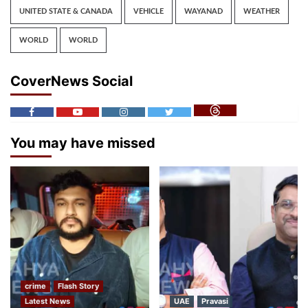
UNITED STATE & CANADA
VEHICLE
WAYANAD
WEATHER
WORLD
WORLD
CoverNews Social
You may have missed
crime
Flash Story
Latest News
UAE
Pravasi