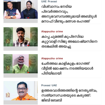
UAE
Pravasi
വിശ്വാസം നേടിയ
പ്രവർത്തനവും,
അനുഭവസമ്പത്തുമായി അബ്‌ദുൾ
മനാഫ് വീണ്ടും മത്സര രംഗത്ത്
Alappuzha
crime
കാപ്പ ചുമത്തി കുപ്രസിദ്ധ
കുറ്റവാളി സിജു അലോഷ്യസിനെ
തടങ്കലിൽ അയച്ചു
Alappuzha
crime
ചേർത്തല കാളികുളം ഭാഗത്ത്
വീട്ടിൽ മോഷണം നടത്തിയയാൾ
പിടിയിലായി
Pravasi
UAE
ഉത്തരവാദിത്തത്തിന്റെ നേതൃത്വം,
സത്യസന്ധതയുടെ കരുത്ത് :
ജിബി ബേബി