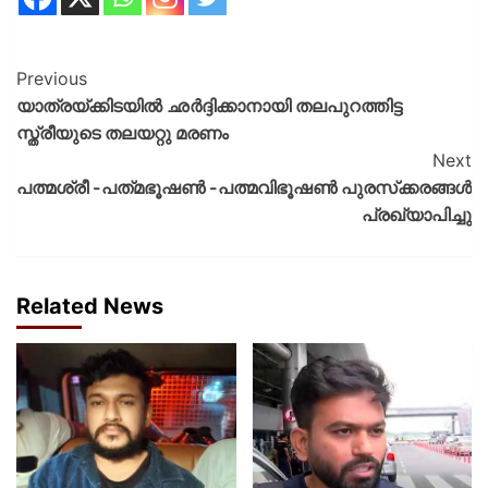
Previous
യാത്രയ്ക്കിടയിൽ ഛർദ്ദിക്കാനായി തലപുറത്തിട്ട
സ്ത്രീയുടെ തലയറ്റു മരണം
Next
പത്മശ്രീ -പത്‌മഭൂഷൺ -പത്മവിഭൂഷൺ പുരസ്‌ക്കരങ്ങൾ
പ്രഖ്യാപിച്ചു
Related News