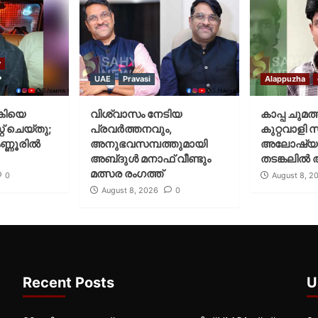
y
UAE
Pravasi
Alappuzha
കിയെ
വിശ്വാസം നേടിയ
കാപ്പ ചുമത
് ചെയ്‌തു;
പ്രവർത്തനവും,
കുറ്റവാളി 
ണ്ണൂരിൽ
അനുഭവസമ്പത്തുമായി
അലോഷ്യ
അബ്‌ദുൾ മനാഫ് വീണ്ടും
തടങ്കലിൽ 
മത്സര രംഗത്ത്
0
August 8, 2
August 8, 2026
0
Recent Posts
U