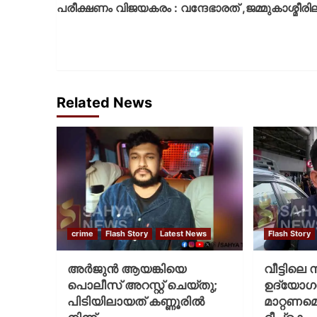
പരീക്ഷണം വിജയകരം : വന്ദേഭാരത് ,ജമ്മുകാശ്മീരി
Related News
crime
Flash Story
Latest News
Flash Story
അർജുൻ ആയങ്കിയെ
വീട്ടിലെ
പൊലീസ് അറസ്റ്റ് ചെയ്‌തു;
ഉദ്യോ
പിടിയിലായത് കണ്ണൂരിൽ
മാറ്റണമെ