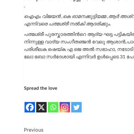
.
ഐഎം വിജയൻ ,കെ ഓമനക്കുട്ടിയമ്മ ,ആര്‍ അശ്വിൻ
എന്നിവരെ പത്മശ്രീ നൽകി ആദരിക്കും.
പത്മശ്രീ പുരസ്കാരത്തിന്‍റെ ആദ്യ ഘട്ട പട്ടികയിൽ
നിന്നുള്ള വാദ്യ സംഗീതഞ്ജൻ വേലു ആശാൻ,പാര
പരിശീലക ഷെയ്ക എ ജെ അൽ സഭാഹാ, നടോടി ഗ
ലോ ബോ സർദേശായി എന്നിവര്‍ ഉള്‍പ്പെടെ 31 പേര
Spread the love
Previous