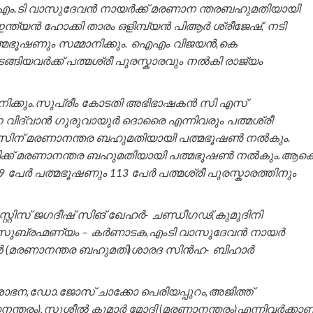
എം.ടി വാസുദേവൻ നായര്‍ക്ക് മരണാന ന്തരബഹുമതിയായി
്യൻ ഹോക്കി താരം ഒളിമ്പ്യൻ പിആര്‍ ശ്രീജേഷ്, നടി
് പത്മഭൂഷണും സമ്മാനിക്കും. ഐഎം വിജയൻ,കെ
ുടങ്ങിയവര്‍ക്ക് പത്മശ്രീ പുരസ്കാരവും നൽകി രാജ്യം
മാനിക്കും.സുപ്രീം കോടതി അഭിഭാഷകൻ സി എസ്
വിദ്വാൻ ഗുരുവായൂര്‍ ദൊരൈ എന്നിവരും പത്മശ്രീ
്ദാസിന് മരണാനന്തര ബഹുമതിയായി പത്മഭൂഷണ്‍ നൽകും.
ോദിക്ക് മരണാനന്തര ബഹുമതിയായി പത്മഭൂഷണ്‍ നൽകും.ആക
9 പേര്‍ പത്മഭൂഷണും 113 പേര്‍ പത്മശ്രീ പുരസ്കാരത്തിനും
്റ്റിസ് ജഗദീഷ് സിങ് ഖേഹര്‍- ചണ്ഡീഗഢ്,കുമുദിനി
 സുബ്രഹ്മണ്യം – കര്‍ണാടക,എംടി വാസുദേവന്‍ നായര്‍
‍ (മരണാനന്തര ബഹുമതി)ശാരദ സിന്‍ഹ- ബിഹാര്‍
്,ശോഭന,ഡോ.ജോസ് ചാക്കോ പെരിയപ്പുറം,അജിത്ത്
ാനന്തരം),സുശീൽ കുമാർ മോദി (മരണാനന്തരം)എന്നിവർക്കാണ