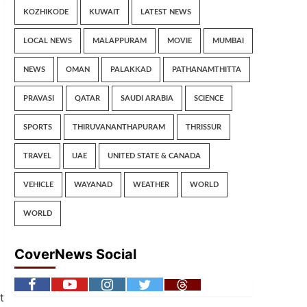
KOZHIKODE
KUWAIT
LATEST NEWS
LOCAL NEWS
MALAPPURAM
MOVIE
MUMBAI
NEWS
OMAN
PALAKKAD
PATHANAMTHITTA
PRAVASI
QATAR
SAUDI ARABIA
SCIENCE
SPORTS
THIRUVANANTHAPURAM
THRISSUR
TRAVEL
UAE
UNITED STATE & CANADA
VEHICLE
WAYANAD
WEATHER
WORLD
WORLD
CoverNews Social
t