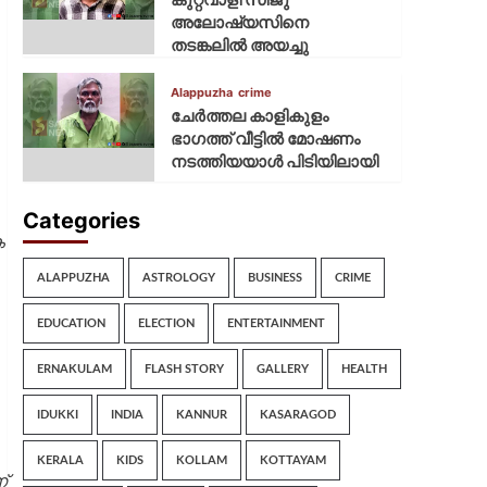
അലോഷ്യസിനെ
തടങ്കലിൽ അയച്ചു
Alappuzha
crime
ചേർത്തല കാളികുളം
ഭാഗത്ത് വീട്ടിൽ മോഷണം
നടത്തിയയാൾ പിടിയിലായി
Categories
െ
ALAPPUZHA
ASTROLOGY
BUSINESS
CRIME
EDUCATION
ELECTION
ENTERTAINMENT
ERNAKULAM
FLASH STORY
GALLERY
HEALTH
IDUKKI
INDIA
KANNUR
KASARAGOD
KERALA
KIDS
KOLLAM
KOTTAYAM
്