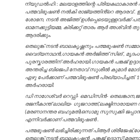
ന്യുഡൽഹി :
മലയാളത്തിന്റെ പ്രിയകഥാകാരൻ 
പത്മവിഭൂഷൺ നൽകി രാജ്യത്തിൻ്റെ ആദരവ് . ഇന്ത
ശോഭന, നടൻ അജിത്ത് ഉള്‍പ്പെടെയുള്ളവര്‍ക്ക
ഓമനക്കുട്ടിയമ്മ, ക്രിക്കറ്റ് താരം ആര്‍ അശ്വിൻ ത
ആദരിക്കും.
തെലുങ്ക് നടൻ ബാലകൃഷ്ണനും പത്മഭൂഷണ്‍ സമ്
വൈദ്യനാഥൻ,ഗായകൻ അര്‍ജിത്ത് സിങ് , മൃദംഗ 
പുരസ്കാരത്തിന് അര്‍ഹരായി.ഗായകൻ പങ്കജ് ഉദ
അന്തരിച്ച ബിജെപി നേതാവ് സുശീൽ കുമാര്‍ മ
ഏഴു പേര്‍ക്കാണ് പത്മവിഭൂഷണ്‍ പ്രഖ്യാപിച്ചത്. 1
അര്‍ഹരായി.
ഡി നാഗേശ്വര്‍ റെഡ്ഡി- മെഡിസിന്‍- തെലങ്കാന,ജസ
രജനീകാന്ത് ലാഖിയ- ഗുജറാത്ത്,ലക്ഷ്മിനാരായണ
(മരണാനന്തര ബഹുമതി)ഒസാമു സുസുക്കി-ജപ്പാന്
എന്നിവർക്കാണ് പത്മവിഭൂഷണ്‍ .
പത്മഭൂഷണ്‍ ലഭിച്ചിരിക്കുന്നത് പിആര്‍ ശ്രീജേഷ
തെലുങ്ക് നടൻ ബാലകൃഷ്ണൻ ,പങ്കജ് ഉദാസ് (മരണ