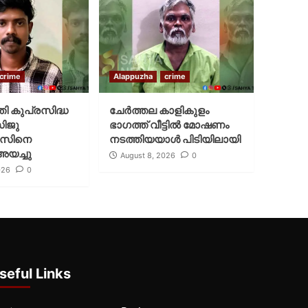
crime
Alappuzha
crime
്തി കുപ്രസിദ്ധ
ചേർത്തല കാളികുളം
സിജു
ഭാഗത്ത് വീട്ടിൽ മോഷണം
സിനെ
നടത്തിയയാൾ പിടിയിലായി
അയച്ചു
August 8, 2026
0
026
0
seful Links