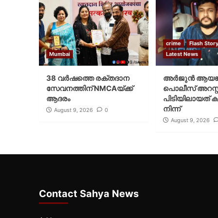
crime
Flash Stor
Mumbai
Latest News
38 വർഷത്തെ രക്തദാന
അർജുൻ ആയങ്
സേവനത്തിന് NMCAയ്ക്ക്
പൊലീസ് അറസ്റ്റ
ആദരം
പിടിയിലായത് ക
നിന്ന്
August 9, 2026
0
August 9, 2026
Contact Sahya News