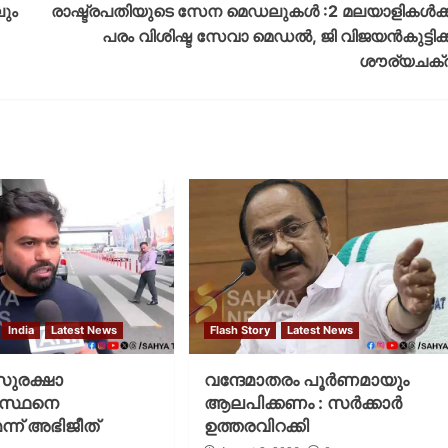
ലും
രാഷ്ട്രപതിയുടെ സേന മെഡലുകള്‍ :2 മലയാളികള്‍ക്ക
പരം വിശിഷ്ട സേവാ മെഡൽ, ജി വിജയൻകുട്ടിക്ക
ശൗര്യചക്
India
Latest News
Flash Story
Latest News
 സുരക്ഷാ
വന്ദേമാതരം പൂര്‍ണമായും
ഗസ്ഥനെ
ആലപിക്കണം : സര്‍ക്കാര്‍
ന്ന് അഭിജീത്
ഉത്തരവിറക്കി