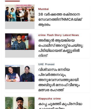
Mumbai
38 വർഷത്തെ രക്തദാന
സേവനത്തിന് NMCAയ്ക്ക്
ആദരം
crime
Flash Story
Latest News
അർജുൻ ആയങ്കിയെ
പൊലീസ് അറസ്റ്റ് ചെയ്‌തു;
പിടിയിലായത് കണ്ണൂരിൽ
നിന്ന്
UAE
Pravasi
വിശ്വാസം നേടിയ
പ്രവർത്തനവും,
അനുഭവസമ്പത്തുമായി
അബ്‌ദുൾ മനാഫ് വീണ്ടും
മത്സര രംഗത്ത്
Alappuzha
crime
കാപ്പ ചുമത്തി കുപ്രസിദ്ധ
കുറ്റവാളി സിജു