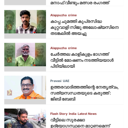
മനാഫ് വീണ്ടും മത്സര രംഗത്ത്
Alappuzha
crime
കാപ്പ ചുമത്തി കുപ്രസിദ്ധ
കുറ്റവാളി സിജു അലോഷ്യസിനെ
തടങ്കലിൽ അയച്ചു
Alappuzha
crime
ചേർത്തല കാളികുളം ഭാഗത്ത്
വീട്ടിൽ മോഷണം നടത്തിയയാൾ
പിടിയിലായി
Pravasi
UAE
ഉത്തരവാദിത്തത്തിന്റെ നേതൃത്വം,
സത്യസന്ധതയുടെ കരുത്ത് :
ജിബി ബേബി
Flash Story
India
Latest News
വീട്ടിലെ സുരക്ഷാ
ഉദ്യോഗസ്ഥനെ മാറ്റണമെന്ന്