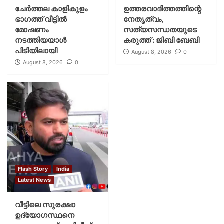
ചേർത്തല കാളികുളം
ഉത്തരവാദിത്തത്തിന്റെ
ഭാഗത്ത് വീട്ടിൽ
നേതൃത്വം,
മോഷണം
സത്യസന്ധതയുടെ
നടത്തിയയാൾ
കരുത്ത് : ജിബി ബേബി
പിടിയിലായി
August 8, 2026
0
August 8, 2026
0
Flash Story
India
Latest News
വീട്ടിലെ സുരക്ഷാ
ഉദ്യോഗസ്ഥനെ