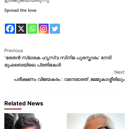
ഇടിക്കുകയായിരുന്നു.
Spread the love
Previous
‘ഭരതൻ സ്‌മാരക ഹൃസ്വ സിനിമ പുരസ്കാരം’ നേടി
മുംബൈയിലെ പ്രതിഭകൾ
Next
പരീക്ഷണം വിജയകരം : വന്ദേഭാരത് ,ജമ്മുകാശ്മീരിലും
Related News