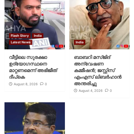
Flash Story
India
Latest News
India
വീട്ടിലെ സുരക്ഷാ
ബാബറി മസ്ജിദ്
ഉദ്യോഗസ്ഥനെ
അന്വേഷണ
മാറ്റണമെന്ന് അഭിജീത്
കമ്മീഷന്‍; ജസ്റ്റിസ്
ദീപ്‌കെ
എംഎസ് ലിബര്‍ഹാന്‍
അന്തരിച്ചു
August 8, 2026
0
August 4, 2026
0