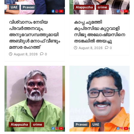
UAE
Pravasi
Alappuzha
crime
വിശ്വാസം നേടിയ
കാപ്പ ചുമത്തി
പ്രവർത്തനവും,
കുപ്രസിദ്ധ കുറ്റവാളി
അനുഭവസമ്പത്തുമായി
സിജു അലോഷ്യസിനെ
അബ്‌ദുൾ മനാഫ് വീണ്ടും
തടങ്കലിൽ അയച്ചു
മത്സര രംഗത്ത്
August 8, 2026
0
August 8, 2026
0
Alappuzha
crime
Pravasi
UAE