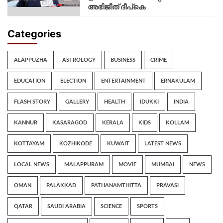
അഭിജീത് ദീപ്‌കെ
Categories
ALAPPUZHA
ASTROLOGY
BUSINESS
CRIME
EDUCATION
ELECTION
ENTERTAINMENT
ERNAKULAM
FLASH STORY
GALLERY
HEALTH
IDUKKI
INDIA
KANNUR
KASARAGOD
KERALA
KIDS
KOLLAM
KOTTAYAM
KOZHIKODE
KUWAIT
LATEST NEWS
LOCAL NEWS
MALAPPURAM
MOVIE
MUMBAI
NEWS
OMAN
PALAKKAD
PATHANAMTHITTA
PRAVASI
QATAR
SAUDI ARABIA
SCIENCE
SPORTS