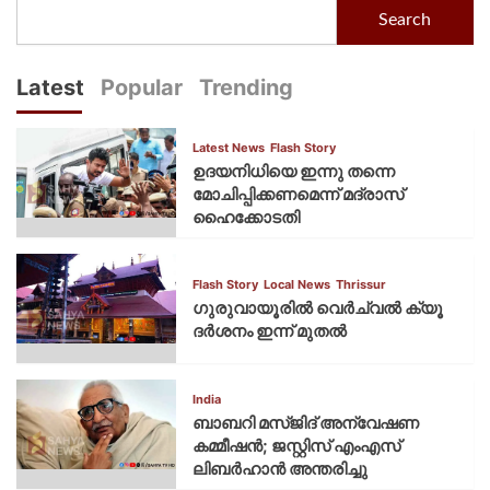
Search
Latest
Popular
Trending
Latest News
Flash Story
ഉദയനിധിയെ ഇന്നു തന്നെ
മോചിപ്പിക്കണമെന്ന് മദ്രാസ്
ഹൈക്കോടതി
Flash Story
Local News
Thrissur
ഗുരുവായൂരില്‍ വെര്‍ച്വല്‍ ക്യൂ
ദര്‍ശനം ഇന്ന് മുതല്‍
India
ബാബറി മസ്ജിദ് അന്വേഷണ
കമ്മീഷന്‍; ജസ്റ്റിസ് എംഎസ്
ലിബര്‍ഹാന്‍ അന്തരിച്ചു