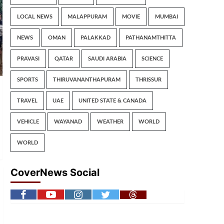
LOCAL NEWS
MALAPPURAM
MOVIE
MUMBAI
NEWS
OMAN
PALAKKAD
PATHANAMTHITTA
PRAVASI
QATAR
SAUDI ARABIA
SCIENCE
SPORTS
THIRUVANANTHAPURAM
THRISSUR
TRAVEL
UAE
UNITED STATE & CANADA
VEHICLE
WAYANAD
WEATHER
WORLD
WORLD
CoverNews Social