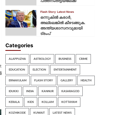
പത്തനംതിട്ടയിലേക്ക്
Flash Story
Latest News
ഒന്നുകില്‍ കരാര്‍,
അല്ലെങ്കില്‍ കീഴടങ്ങുക.
അന്ത്യശാസനവുമായി
ട്രംപ്
Categories
ALAPPUZHA
ASTROLOGY
BUSINESS
CRIME
t
EDUCATION
ELECTION
ENTERTAINMENT
ട
ERNAKULAM
FLASH STORY
GALLERY
HEALTH
IDUKKI
INDIA
KANNUR
KASARAGOD
KERALA
KIDS
KOLLAM
KOTTAYAM
KOZHIKODE
KUWAIT
LATEST NEWS