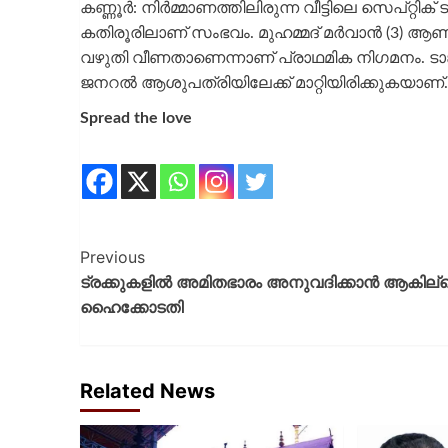
കണ്ണൂർ: നിർമ്മാണത്തിലിരുന്ന വീട്ടിലെ സെപ്റ്റിക്
കതിരൂരിലാണ് സംഭവം. മുഹമ്മദ് മർവാൻ (3) ആണ് 
വഴുതി വീണതാണെന്നാണ് പ്രാഥമിക നിഗമനം. ടാങ്ക
ജനറൽ ആശുപത്രിയിലേക്ക് മാറ്റിയിരിക്കുകയാണ്.
Spread the love
Previous
ട്രക്കുകളിൽ അമിതഭാരം അനുവദിക്കാൻ ആകില്ലെ
ഹൈക്കോടതി
Related News