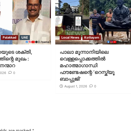
Palakkad
UAE
Local News
Kottayam
യുടെ ശക്തി,
പാലാ മൂന്നാനിയിലെ
ന്റെ മുഖം :
വെള്ളപ്പൊക്കത്തിൽ
നെന്മാറ
മഹാത്മാഗാന്ധി
ഫൗണ്ടേഷന്റെ ‘റെസ്ക്യൂ
2026
0
ബാപ്പുജി’
August 1, 2026
0
ields are marked
*