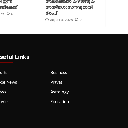
ി ഇന്ന്
അല്ലെങ്കില്‍ കീഴടങ്ങുക.
യിലേക്ക്
അന്ത്യശാസനവുമായി
ട്രംപ്
026
0
August 4, 2026
0
seful Links
orts
Business
cal News
Pravasi
ews
Astrology
ovie
Education