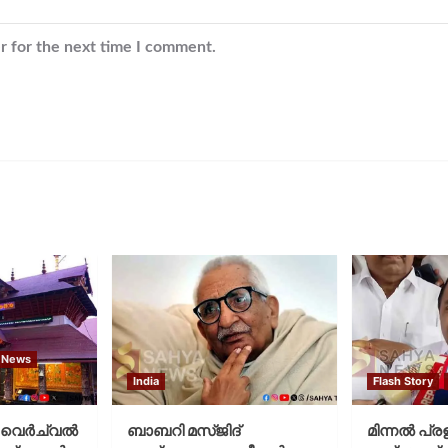
r for the next time I comment.
 News
India
Flash Story
വെര്‍ച്വല്‍
ബാബറി മസ്ജിദ്
മിന്നല്‍ പ്ര