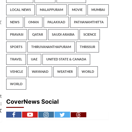
LOCAL NEWS
MALAPPURAM
MOVIE
MUMBAI
.
NEWS
OMAN
PALAKKAD
PATHANAMTHITTA
PRAVASI
QATAR
SAUDI ARABIA
SCIENCE
SPORTS
THIRUVANANTHAPURAM
THRISSUR
TRAVEL
UAE
UNITED STATE & CANADA
VEHICLE
WAYANAD
WEATHER
WORLD
WORLD
t
CoverNews Social
:
.