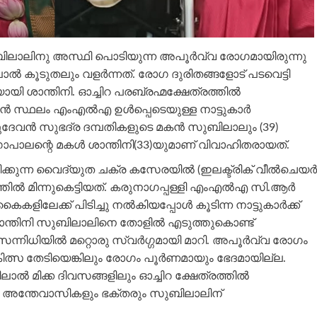
ുബിലാലിനു അസ്ഥി പൊടിയുന്ന അപൂർവ്വ രോഗമായിരുന്നു
കൂടുതലും വളർന്നത്. രോഗ ദുരിതങ്ങളോട് പടവെട്ടി
ായി ശാന്തിനി. ഓച്ചിറ പരബ്രഹ്മക്ഷേത്രത്തിൽ
ൻ സ്ഥലം എംഎൽഎ ഉൾപ്പെടെയുള്ള നാട്ടുകാർ
ദേവൻ സുഭദ്ര ദമ്പതികളുടെ മകൻ സുബിലാലും (39)
ാലന്റെ മകൾ ശാന്തിനി(33)യുമാണ് വിവാഹിതരായത്.
ുന്ന വൈദ്യുത ചക്ര കസേരയിൽ (ഇലക്ട്രിക് വീൽചെയർ
തിൽ മിന്നുകെട്ടിയത്. കരുനാഗപ്പള്ളി എംഎൽഎ സി.ആർ
ിലേക്ക് പിടിച്ചു നൽകിയപ്പോൾ കൂടിന്ന നാട്ടുകാർക്ക്
 ശാന്തിനി സുബിലാലിനെ തോളിൽ എടുത്തുകൊണ്ട്
സന്നിധിയിൽ മറ്റൊരു സ്വർഗ്ഗമായി മാറി. അപൂർവ്വ രോഗം
ത്സ തേടിയെങ്കിലും രോഗം പൂർണമായും ഭേദമായില്ല.
 മിക്ക ദിവസങ്ങളിലും ഓച്ചിറ ക്ഷേത്രത്തിൽ
തെ അന്തേവാസികളും ഭക്തരും സുബിലാലിന്