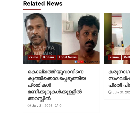
Related News
crime
Kollam
Local News
crime
Kol
കൊല്ലത്ത് യുവാവിനെ
കരുനാഗപ
കുത്തിക്കൊലപ്പെടുത്തിയ
സംഘർഷം
പ്രതികൾ
പ്രതി പ
മണിക്കൂറുകൾക്കുള്ളിൽ
July 31, 2
അറസ്റ്റിൽ
July 31, 2026
0