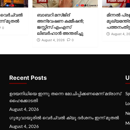
India
Flash Story
വെര്‍ച്വല്‍
ബാബറി മസ്ജിദ്
മിന്നല്‍ പ്ര
്ന് മുതല്‍
അന്വേഷണ കമ്മീഷന്‍;
മുഖ്യമന്ത്ര
ജസ്റ്റിസ് എംഎസ്
പത്തനംതിട്ട
0
ലിബര്‍ഹാന്‍ അന്തരിച്ചു
August 4, 2
August 4, 2026
0
Recent Posts
U
ഉദയനിധിയെ ഇന്നു തന്നെ മോചിപ്പിക്കണമെന്ന് മദ്രാസ്
Sp
ഹൈക്കോടതി
Lo
August 4, 2026
N
ഗുരുവായൂരില്‍ വെര്‍ച്വല്‍ ക്യൂ ദര്‍ശനം ഇന്ന് മുതല്‍
M
August 4, 2026