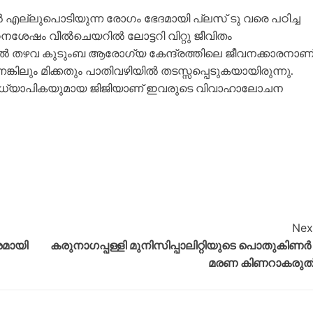
 എല്ലുപൊടിയുന്ന രോഗം ഭേദമായി പ്ലസ് ടു വരെ പഠിച്ച
ഠനശേഷം വീൽചെയറിൽ ലോട്ടറി വിറ്റു ജീവിതം
ൽ തഴവ കുടുംബ ആരോഗ്യ കേന്ദ്രത്തിലെ ജീവനക്കാരനാണ്
ലും മിക്കതും പാതിവഴിയിൽ തടസ്സപ്പെടുകയായിരുന്നു.
 അധ്യാപികയുമായ ജിജിയാണ് ഇവരുടെ വിവാഹാലോചന
Nex
രമായി
കരുനാഗപ്പള്ളി മുനിസിപ്പാലിറ്റിയുടെ പൊതുകിണർ 
മരണ കിണറാകരുത്