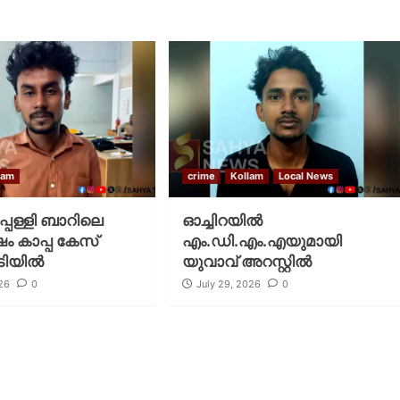
lam
crime
Kollam
Local News
്പള്ളി ബാറിലെ
ഓച്ചിറയിൽ
 കാപ്പ കേസ്
എം.ഡി.എം.എയുമായി
ിടിയിൽ
യുവാവ് അറസ്റ്റിൽ
026
0
July 29, 2026
0