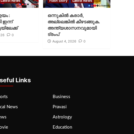
Latest News
Flash Story
Latest News
ളയം :
ഒന്നുകില്‍ കരാര്‍,
ി ഇന്ന്
അല്ലെങ്കില്‍ കീഴടങ്ങുക.
യിലേക്ക്
അന്ത്യശാസനവുമായി
ട്രംപ്
026
0
August 4, 2026
0
seful Links
orts
Business
cal News
Pravasi
ews
Astrology
ovie
Education