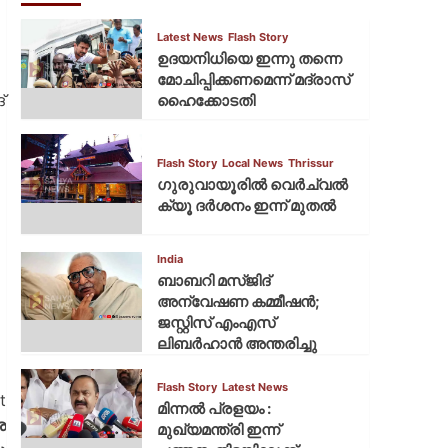
Latest News
Flash Story
ഉദയനിധിയെ ഇന്നു തന്നെ
മോചിപ്പിക്കണമെന്ന് മദ്രാസ്
ഹൈക്കോടതി
്
Flash Story
Local News
Thrissur
ഗുരുവായൂരില്‍ വെര്‍ച്വല്‍
ക്യൂ ദര്‍ശനം ഇന്ന് മുതല്‍
India
ബാബറി മസ്ജിദ്
അന്വേഷണ കമ്മീഷന്‍;
ജസ്റ്റിസ് എംഎസ്
ലിബര്‍ഹാന്‍ അന്തരിച്ചു
Flash Story
Latest News
t
മിന്നല്‍ പ്രളയം :
ര
മുഖ്യമന്ത്രി ഇന്ന്