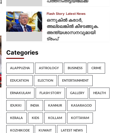
ു
പത്തനംതിട്ടയിലേക്ക്
Flash Story
Latest News
ഒന്നുകില്‍ കരാര്‍,
അല്ലെങ്കില്‍ കീഴടങ്ങുക.
അന്ത്യശാസനവുമായി
ട്രംപ്
Categories
ALAPPUZHA
ASTROLOGY
BUSINESS
CRIME
EDUCATION
ELECTION
ENTERTAINMENT
ERNAKULAM
FLASH STORY
GALLERY
HEALTH
IDUKKI
INDIA
KANNUR
KASARAGOD
KERALA
KIDS
KOLLAM
KOTTAYAM
KOZHIKODE
KUWAIT
LATEST NEWS