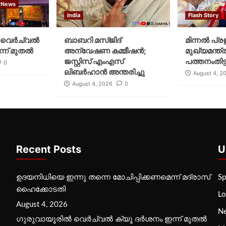
 News
India
Flash Story
വെര്‍ച്വല്‍
ബാബറി മസ്ജിദ്
മിന്നല്‍ പ്ര
്ന് മുതല്‍
അന്വേഷണ കമ്മീഷന്‍;
മുഖ്യമന്ത്ര
ജസ്റ്റിസ് എംഎസ്
പത്തനംതിട്ട
0
ലിബര്‍ഹാന്‍ അന്തരിച്ചു
August 4, 2
August 4, 2026
0
Recent Posts
U
ഉദയനിധിയെ ഇന്നു തന്നെ മോചിപ്പിക്കണമെന്ന് മദ്രാസ്
Sp
ഹൈക്കോടതി
Lo
August 4, 2026
N
ഗുരുവായൂരില്‍ വെര്‍ച്വല്‍ ക്യൂ ദര്‍ശനം ഇന്ന് മുതല്‍