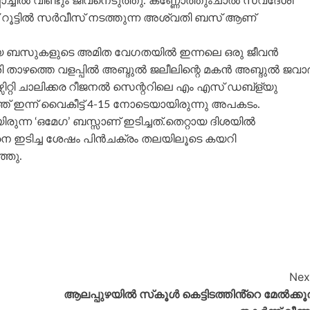
ച്ചിൽ വീണ്ടും ജീവനെടുത്തു. കണ്ണോത്തുംചാൽ സ്വദേശി
റമ്പ് റൂട്ടിൽ സർവീസ് നടത്തുന്ന അശ്വതി ബസ് ആണ്
വകാര്യ ബസുകളുടെ അമിത വേഗതയിൽ ഇന്നലെ ഒരു ജീവൻ
േശി താഴത്തെ വളപ്പിൽ അബ്ദുൽ ജലീലിന്റെ മകൻ അബ്ദുൽ ജവാദ
്സിറ്റി ചാലിക്കര റീജനൽ സെന്ററിലെ എം എസ് ഡബ്ള്യു
ത്ത് ഇന്ന് വൈകീട്ട് 4-15 നോടെയായിരുന്നു അപകടം.
ിരുന്ന ‘ഒമേഗ’ ബസ്സാണ് ഇടിച്ചത്.തെറ്റായ ദിശയിൽ
 ഇടിച്ച ശേഷം പിൻചക്രം തലയിലൂടെ കയറി
്ഞു.
Nex
ആലപ്പുഴയില്‍ സ്‌കൂള്‍ കെട്ടിടത്തിൻ്റെ മേൽക്കൂ