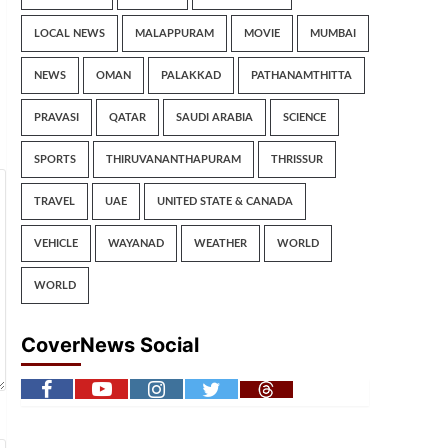
LOCAL NEWS
MALAPPURAM
MOVIE
MUMBAI
NEWS
OMAN
PALAKKAD
PATHANAMTHITTA
PRAVASI
QATAR
SAUDI ARABIA
SCIENCE
SPORTS
THIRUVANANTHAPURAM
THRISSUR
TRAVEL
UAE
UNITED STATE & CANADA
VEHICLE
WAYANAD
WEATHER
WORLD
WORLD
CoverNews Social