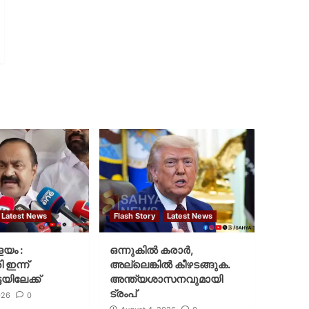
Latest News
Flash Story
Latest News
ളയം :
ഒന്നുകില്‍ കരാര്‍,
ി ഇന്ന്
അല്ലെങ്കില്‍ കീഴടങ്ങുക.
യിലേക്ക്
അന്ത്യശാസനവുമായി
ട്രംപ്
026
0