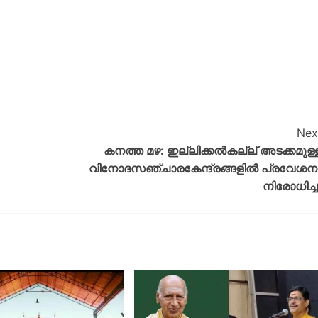
Nex
കനത്ത മഴ: ഇല്ലിക്കൽകല്ല് അടക്കമുള്
വിനോദസഞ്ചാരകേന്ദ്രങ്ങളിൽ പ്രവേശന
നിരോധിച്ച