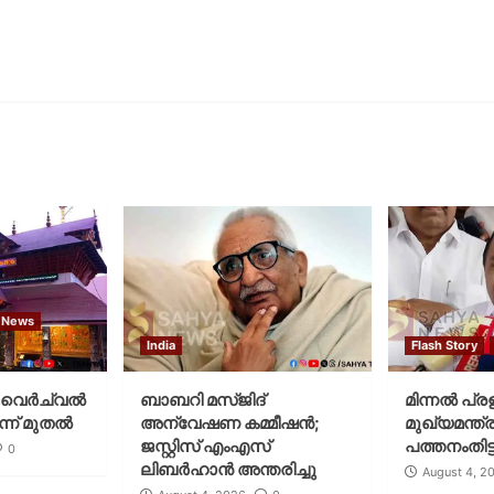
 News
India
Flash Story
വെര്‍ച്വല്‍
ബാബറി മസ്ജിദ്
മിന്നല്‍ പ്ര
്ന് മുതല്‍
അന്വേഷണ കമ്മീഷന്‍;
മുഖ്യമന്ത്ര
ജസ്റ്റിസ് എംഎസ്
പത്തനംതിട്ട
0
ലിബര്‍ഹാന്‍ അന്തരിച്ചു
August 4, 2