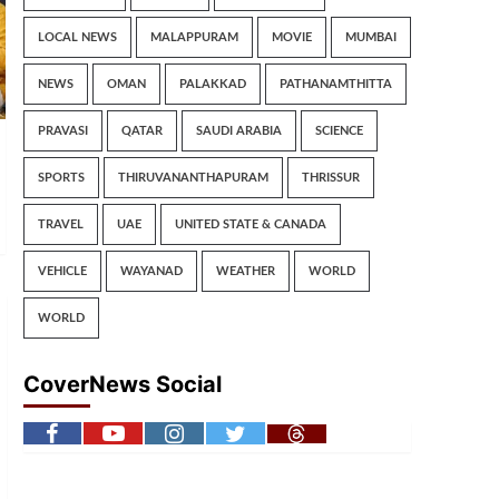
LOCAL NEWS
MALAPPURAM
MOVIE
MUMBAI
NEWS
OMAN
PALAKKAD
PATHANAMTHITTA
PRAVASI
QATAR
SAUDI ARABIA
SCIENCE
SPORTS
THIRUVANANTHAPURAM
THRISSUR
TRAVEL
UAE
UNITED STATE & CANADA
VEHICLE
WAYANAD
WEATHER
WORLD
WORLD
CoverNews Social