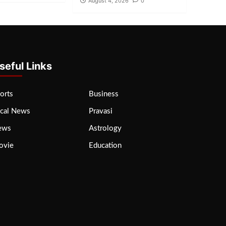
August 4, 2026
0
seful Links
orts
Business
cal News
Pravasi
ews
Astrology
ovie
Education