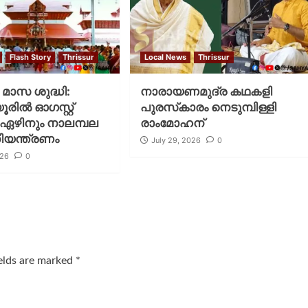
Flash Story
Thrissur
Local News
Thrissur
ക മാസ ശുദ്ധി:
നാരായണമുദ്ര കഥകളി
ില്‍ ഓഗസ്റ്റ്
പുരസ്‌കാരം നെടുമ്പിള്ളി
ഏഴിനും നാലമ്പല
രാംമോഹന്
നിയന്ത്രണം
July 29, 2026
0
026
0
ields are marked
*