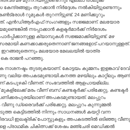
്ര മഴ മുന്നറിയിപ്പുണ്ടെന്നും എല്ലാ താലൂക്ക്
ദ്രങ്ങളും തുറക്കാൻ നിർദ്ദേശം നൽകിയിട്ടുണ്ടെന്നും
്രോള്‍ റൂമുകള്‍ തുറന്നിട്ടുണ്ട്. 24 മണിക്കൂറും
ുറന്നത്. എന്‍ഡിആര്‍എഫ് സംഗങ്ങളും സജ്ജമാണ്. മലയോര
്കില്‍ നടപ്പാക്കാൻ കളക്ടര്‍മാര്‍ക്ക് നിര്‍ദേശം
ര്‍പ്പിക്കാനുള്ള ക്യാമ്പുകള്‍ സജ്ജമാക്കിയിട്ടുണ്ട്. മഴ
സരമായി കണക്കാക്കരുതെന്നാണ് ജനങ്ങളോട് പറയാനുള്ളത്.
 ഇറങ്ങരുതെന്നും മലയോര മേഖലയില്‍ യാത്ര
രി കെ രാജൻ പറഞ്ഞു.
നാശനഷ്ടം തുടരുകയാണ്. കോട്ടയം കുമ്മനം ഇളങ്കാവ് ദേവ
ം വീണു വലിയ അപകടമുണ്ടായി.കനത്ത മഴയിലും കാറ്റിലും ആണ്
ണ് കടപുഴകി വീണത്. സംഭവത്തില്‍ ആളപായമില്ല.
ിലേക്ക് മരം വീണ് ബസ് കണ്ടക്ടര്‍ക്ക് പരിക്കേറ്റു. കണ്ടക്ടര്‍
പാറ പണിക്കരപുരയിലാണ് അപകടമുണ്ടായത്. മലപ്പുറം
ീണു ഡ്രൈവർക്ക് പരിക്കേറ്റു. മലപ്പുറം കുന്നുമ്മൽ
ടുത്ത കെട്ടിടത്തിൽ നിന്നും സാധനങ്ങൾ കയറ്റി വന്ന
രവധി ഇലക്ട്രിക് പോസ്റ്റുകളും അപകടത്തിൽ ഒടിഞ്ഞു വീണു
റ്റയാളെ പ്രാഥമിക ചികിത്സക്ക് ശേഷം മഞ്ചേരി മെഡിക്കൽ