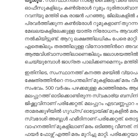
തൃശൂര്‍ :
സംസ്ഥാനത്ത് നാളെ വൈകിട്ട് വരെ അതിതീവ
ഓഫീസുകളിലും കൺട്രോൾ റൂമും ദുരിതാശ്വാസ കേന്
റവന്യു മന്ത്രി കെ രാജൻ പറഞ്ഞു. ജില്ലകളില്‍ കണ്‍ട
പ്രവര്‍ത്തിക്കുന്ന കണ്‍ട്രോള്‍ റൂമുകളാണ് ത
മേഖലയകളിലേക്കുള്ള യാത്ര നിരോധനം ആവശ്യമുണ്ടെങ
നല്‍കിയിട്ടുണ്ട്. ആറു ലക്ഷത്തിലധികം പേരെ മാറ്റി പാ
ഏതെങ്കിലും തരത്തിലുള്ള വിനോദത്തിന്‍റെ അവ
ആത്മവിശ്വാസത്തിലാണെങ്കിലും ജലാശയത്തില്‍
ചെയ്യുമ്പോള്‍ ജാഗ്രത പാലിക്കണമെന്നും മന്ത്
ഇതിനിടെ, സംസ്ഥാനത്ത് കനത്ത മഴയിൽ വ്യാപക 
ക്ഷേത്രത്തിന്‍റെ നടപന്തലിന് മുകളിലേക്ക് മര
സംഭവം. 500 വർഷം പഴക്കമുള്ള കാഞ്ഞിരമരം ആ
മലപ്പുറത്ത് ഓടിക്കൊണ്ടിരുന്ന സ്വകാര്യ ബസിന് മുകള
ജിഷ്ണുവിനാണ് പരിക്കേറ്റത്. മലപ്പുറം എടവണ്ണപ്
താമരക്കുഴിയിൽ ഗുഡ്സ് ഓട്ടോയ്ക്ക് മുകളിൽ മരം വ
സ്വദേശി അബ്ദുൾ ഹമീദിനാണ് പരിക്കേറ്റത്. തൊട്ട
വാഹനത്തിന് മുകളിലാണ് മരം ഒടിഞ്ഞു വീണത്. നി
ഫയർ ഫോഴ്സ് എത്തി മരം മുറിച്ചു മാറ്റി. പരിക്കേ