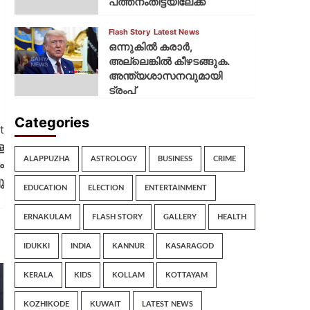
പത്തനംതിട്ടയിലേക്ക്
Flash Story
Latest News
ഒന്നുകില്‍ കരാര്‍,
അല്ലെങ്കില്‍ കീഴടങ്ങുക.
അന്ത്യശാസനവുമായി
ട്രംപ്
Categories
t
ള
ALAPPUZHA
ASTROLOGY
BUSINESS
CRIME
ം
ു
EDUCATION
ELECTION
ENTERTAINMENT
ERNAKULAM
FLASH STORY
GALLERY
HEALTH
IDUKKI
INDIA
KANNUR
KASARAGOD
KERALA
KIDS
KOLLAM
KOTTAYAM
KOZHIKODE
KUWAIT
LATEST NEWS