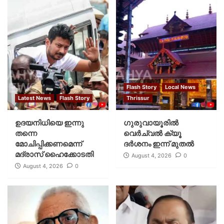
Flash Story
Local News
Latest News
Flash Story
Thrissur
ഉദയനിധിയെ ഇന്നു
ഗുരുവായൂരില്‍
തന്നെ
വെര്‍ച്വല്‍ ക്യൂ
മോചിപ്പിക്കണമെന്ന്
ദര്‍ശനം ഇന്ന് മുതല്‍
മദ്രാസ് ഹൈക്കോടതി
August 4, 2026
0
August 4, 2026
0