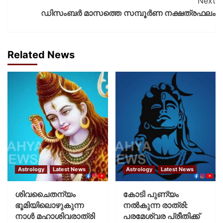
Next
ഡിസംബര്‍ മാസത്തെ സമ്പൂര്‍ണ നക്ഷത്രഫലം
Related News
Astrology
Latest News
Astrology
Latest News
ശിവചൈതന്യം
കോടി പുണ്യം
ഭൂമിയിലൊഴുകുന്ന
നല്‍കുന്ന രാത്രി:
നാള്‍ മഹാശിവരാത്രി
പരമേശ്വര പ്രീതിക്ക്