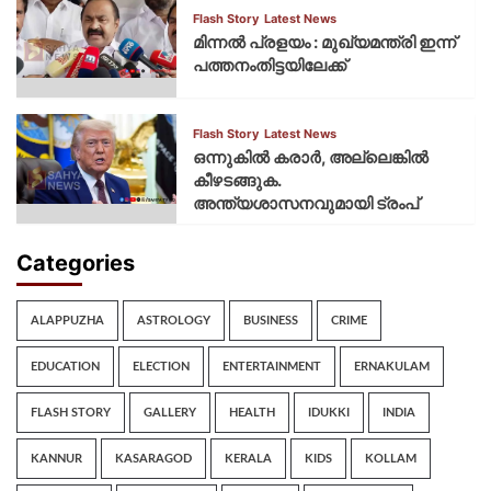
Flash Story
Latest News
മിന്നല്‍ പ്രളയം : മുഖ്യമന്ത്രി ഇന്ന്
പത്തനംതിട്ടയിലേക്ക്
Flash Story
Latest News
ഒന്നുകില്‍ കരാര്‍, അല്ലെങ്കില്‍
കീഴടങ്ങുക.
അന്ത്യശാസനവുമായി ട്രംപ്
Categories
ALAPPUZHA
ASTROLOGY
BUSINESS
CRIME
EDUCATION
ELECTION
ENTERTAINMENT
ERNAKULAM
FLASH STORY
GALLERY
HEALTH
IDUKKI
INDIA
KANNUR
KASARAGOD
KERALA
KIDS
KOLLAM