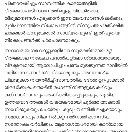
പ്രത്യേകിച്ചും സാമ്പത്തിക കാര്യങ്ങളില്‍
ദീര്‍ഘകാലാടിസ്ഥാനത്തിലുള്ള വ്യക്തമായ
തീരുമാനങ്ങള്‍ എടുക്കാന്‍ ഇന്ന് അവസരങ്ങള്‍ ലഭിക്കും.
മുന്‍പ് നടത്തിയ നിക്ഷേപങ്ങളില്‍ നിന്നും അപ്രതീക്ഷിത
ലാഭങ്ങള്‍ വന്നുചേരാന്‍ സാധ്യതയുണ്ട്, ഇത് പുതിയ
നിക്ഷേപങ്ങള്‍ക്ക് പ്രചോദനമാകും.
സ്ഥാവര ജംഗമ വസ്തുക്കളിലോ സുരക്ഷിതമായ മറ്റ്
ദീര്‍ഘകാല നിക്ഷേപ പദ്ധതികളിലോ ശ്രദ്ധയോടെയും
വിദഗ്ദ്ധരുമായി ആലോചിച്ചും പണം മുടക്കുന്നത് ഭാവിയില്‍
വലിയ നേട്ടങ്ങള്‍ക്ക് വഴിയൊരുക്കും. അനാവശ്യ
ചിലവുകള്‍ നിയന്ത്രിച്ച് സാമ്പത്തിക ഭദ്രത ഉറപ്പാക്കാന്‍
ശ്രദ്ധിക്കുക. തൊഴില്‍ രംഗത്ത് നിങ്ങളുടെ കഴിവും
കഠിനാധ്വാനവും അംഗീകരിക്കപ്പെടുകയും, പുതിയ
ഉത്തരവാദിത്തങ്ങള്‍ വിജയകരമായി പൂര്‍ത്തിയാക്കാന്‍
സാധിക്കുകയും ചെയ്യും. കുടുംബത്തില്‍ ഐക്യവും
സമാധാനവും നിലനില്‍ക്കുന്നതിനാല്‍ മാനസിക
സന്തോഷം വര്‍ധിക്കും. ആരോഗ്യപരമായി കാര്യമായ
പ്രശ്‌നങ്ങളില്ലെങ്കിലും, പതിവ് വ്യായാമങ്ങളും ആഹാര