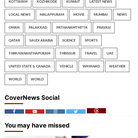
KOTTAYAM
KOZHIKODE
KUWAIT
LATEST NEWS
LOCAL NEWS
MALAPPURAM
MOVIE
MUMBAI
NEWS
OMAN
PALAKKAD
PATHANAMTHITTA
PRAVASI
QATAR
SAUDI ARABIA
SCIENCE
SPORTS
THIRUVANANTHAPURAM
THRISSUR
TRAVEL
UAE
UNITED STATE & CANADA
VEHICLE
WAYANAD
WEATHER
WORLD
WORLD
CoverNews Social
You may have missed