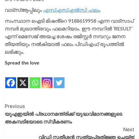
വാട്സ്ആപ്പിലും
എസ്എസ്എൽസി ഫലം
സംസ്ഥാന ഐടി മിഷൻ്റെ 9188619958 എന്ന വാട്സാപ്
നമ്പർ മുഖാന്തിരവും ഫലമറിയാം. ഈ നമ്പറിൽ ‘RESULT’
എന്ന് മെസേജ് അയച്ച ശേഷം രജിസ്റ്റർ നമ്പറും ജനന
തീയതിയും നൽകിയാൽ ഫലം പിഡിഎഫ് രൂപത്തിൽ
ലഭിക്കും.
Spread the love
Previous
യുഎഇയിൽ പ്രധാനമന്ത്രിക്ക് യുദ്ധവിമാനങ്ങളുടെ
അകമ്പടിയോടെ സ്വീകരണം
Next
വിഡി സതീശൻ സത്യപ്രതിജ്ഞ ചെയ്ത്