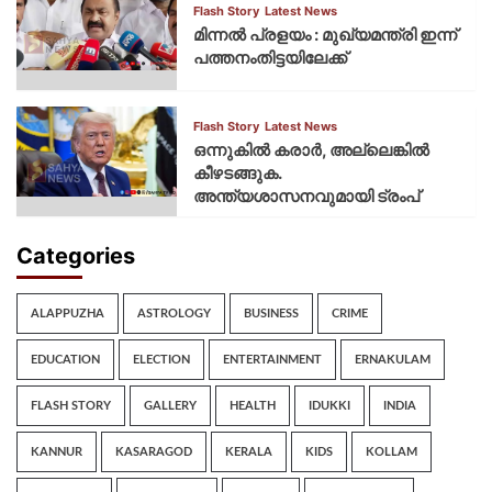
Flash Story
Latest News
മിന്നല്‍ പ്രളയം : മുഖ്യമന്ത്രി ഇന്ന്
പത്തനംതിട്ടയിലേക്ക്
Flash Story
Latest News
ഒന്നുകില്‍ കരാര്‍, അല്ലെങ്കില്‍
കീഴടങ്ങുക.
അന്ത്യശാസനവുമായി ട്രംപ്
Categories
ALAPPUZHA
ASTROLOGY
BUSINESS
CRIME
EDUCATION
ELECTION
ENTERTAINMENT
ERNAKULAM
FLASH STORY
GALLERY
HEALTH
IDUKKI
INDIA
KANNUR
KASARAGOD
KERALA
KIDS
KOLLAM