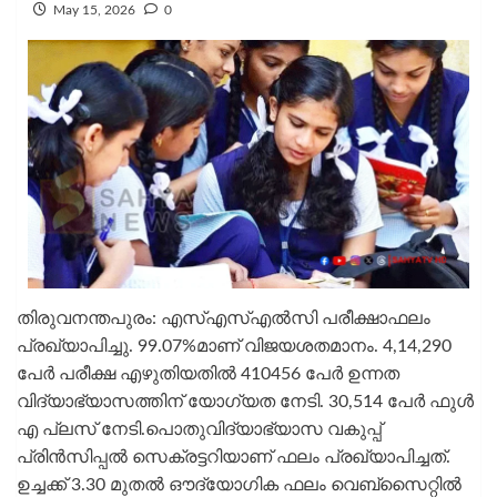
May 15, 2026
0
തിരുവനന്തപുരം: എസ്എസ്എല്‍സി പരീക്ഷാഫലം
പ്രഖ്യാപിച്ചു. 99.07%മാണ് വിജയശതമാനം. 4,14,290
പേർ പരീക്ഷ എഴുതിയതിൽ 410456 പേർ ഉന്നത
വിദ്യാഭ്യാസത്തിന് യോഗ്യത നേടി. 30,514 പേർ ഫുൾ
എ പ്ലസ് നേടി.പൊതുവിദ്യാഭ്യാസ വകുപ്പ്
പ്രിന്‍സിപ്പല്‍ സെക്രട്ടറിയാണ് ഫലം പ്രഖ്യാപിച്ചത്.
ഉച്ചക്ക് 3.30 മുതല്‍ ഔദ്യോഗിക ഫലം വെബ്‌സൈറ്റില്‍