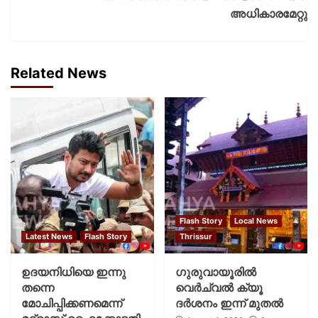
അധികാരമേറ്റു
Related News
Flash Story
Local News
Latest News
Flash Story
Thrissur
ഉദയനിധിയെ ഇന്നു
ഗുരുവായൂരില്‍
തന്നെ
വെര്‍ച്വല്‍ ക്യൂ
മോചിപ്പിക്കണമെന്ന്
ദര്‍ശനം ഇന്ന് മുതല്‍