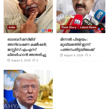
India
Flash Story
Latest News
ബാബറി മസ്ജിദ്
മിന്നല്‍ പ്രളയം :
അന്വേഷണ കമ്മീഷന്‍;
മുഖ്യമന്ത്രി ഇന്ന്
ജസ്റ്റിസ് എംഎസ്
പത്തനംതിട്ടയിലേക്ക്
ലിബര്‍ഹാന്‍ അന്തരിച്ചു
August 4, 2026
0
August 4, 2026
0