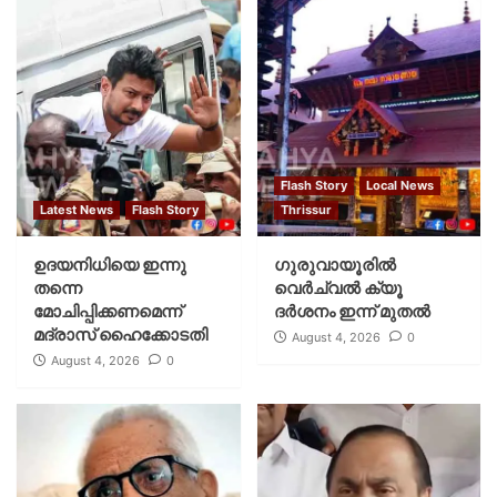
Flash Story
Local News
Latest News
Flash Story
Thrissur
ഉദയനിധിയെ ഇന്നു
ഗുരുവായൂരില്‍
തന്നെ
വെര്‍ച്വല്‍ ക്യൂ
മോചിപ്പിക്കണമെന്ന്
ദര്‍ശനം ഇന്ന് മുതല്‍
മദ്രാസ് ഹൈക്കോടതി
August 4, 2026
0
August 4, 2026
0