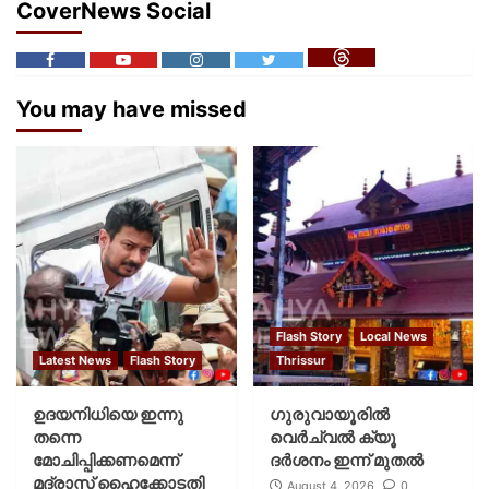
CoverNews Social
You may have missed
Flash Story
Local News
Latest News
Flash Story
Thrissur
ഉദയനിധിയെ ഇന്നു
ഗുരുവായൂരില്‍
തന്നെ
വെര്‍ച്വല്‍ ക്യൂ
മോചിപ്പിക്കണമെന്ന്
ദര്‍ശനം ഇന്ന് മുതല്‍
മദ്രാസ് ഹൈക്കോടതി
August 4, 2026
0