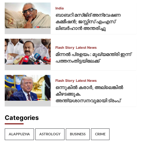
India
ബാബറി മസ്ജിദ് അന്വേഷണ
കമ്മീഷന്‍; ജസ്റ്റിസ് എംഎസ്
ലിബര്‍ഹാന്‍ അന്തരിച്ചു
Flash Story
Latest News
മിന്നല്‍ പ്രളയം : മുഖ്യമന്ത്രി ഇന്ന്
പത്തനംതിട്ടയിലേക്ക്
Flash Story
Latest News
ഒന്നുകില്‍ കരാര്‍, അല്ലെങ്കില്‍
കീഴടങ്ങുക.
അന്ത്യശാസനവുമായി ട്രംപ്
Categories
ALAPPUZHA
ASTROLOGY
BUSINESS
CRIME