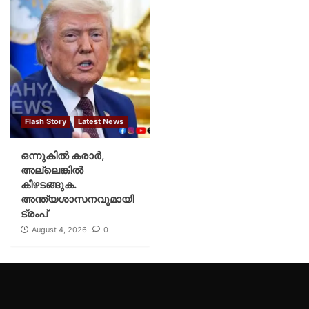
Flash Story
Latest News
ഒന്നുകില്‍ കരാര്‍,
അല്ലെങ്കില്‍
കീഴടങ്ങുക.
അന്ത്യശാസനവുമായി
ട്രംപ്
August 4, 2026
0