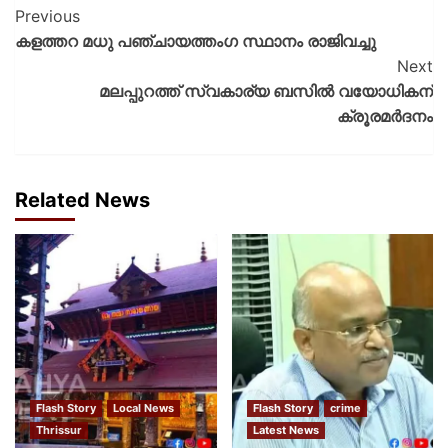
Previous
കളത്തറ മധു പഞ്ചായത്തം​ഗ സ്ഥാനം രാജിവച്ചു
Next
മലപ്പുറത്ത് സ്വകാര്യ ബസിൽ വയോധികന്
ക്രൂരമർദനം
Related News
Flash Story
Local News
Flash Story
crime
Thrissur
Latest News