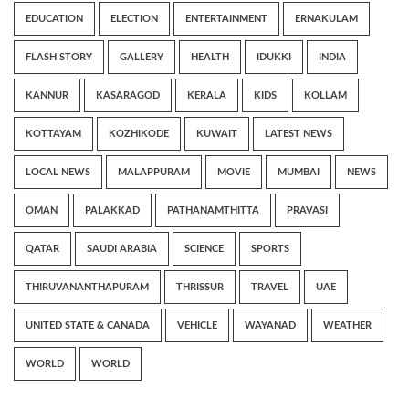
EDUCATION
ELECTION
ENTERTAINMENT
ERNAKULAM
FLASH STORY
GALLERY
HEALTH
IDUKKI
INDIA
KANNUR
KASARAGOD
KERALA
KIDS
KOLLAM
KOTTAYAM
KOZHIKODE
KUWAIT
LATEST NEWS
LOCAL NEWS
MALAPPURAM
MOVIE
MUMBAI
NEWS
OMAN
PALAKKAD
PATHANAMTHITTA
PRAVASI
QATAR
SAUDI ARABIA
SCIENCE
SPORTS
THIRUVANANTHAPURAM
THRISSUR
TRAVEL
UAE
UNITED STATE & CANADA
VEHICLE
WAYANAD
WEATHER
WORLD
WORLD