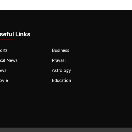
seful Links
orts
Business
cal News
Pravasi
ews
Astrology
ovie
Education