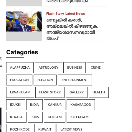
പത്തനംതിട്ടയിലേക്ക്
Flash Story
Latest News
ഒന്നുകില്‍ കരാര്‍,
അല്ലെങ്കില്‍ കീഴടങ്ങുക.
അന്ത്യശാസനവുമായി
ട്രംപ്
Categories
t
ം
ALAPPUZHA
ASTROLOGY
BUSINESS
CRIME
EDUCATION
ELECTION
ENTERTAINMENT
ERNAKULAM
FLASH STORY
GALLERY
HEALTH
IDUKKI
INDIA
KANNUR
KASARAGOD
KERALA
KIDS
KOLLAM
KOTTAYAM
KOZHIKODE
KUWAIT
LATEST NEWS