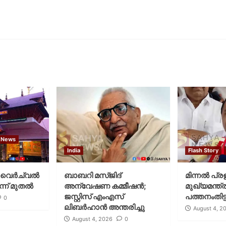
 News
India
Flash Story
വെര്‍ച്വല്‍
ബാബറി മസ്ജിദ്
മിന്നല്‍ പ്ര
്ന് മുതല്‍
അന്വേഷണ കമ്മീഷന്‍;
മുഖ്യമന്ത്ര
ജസ്റ്റിസ് എംഎസ്
പത്തനംതിട്ട
0
ലിബര്‍ഹാന്‍ അന്തരിച്ചു
August 4, 2
August 4, 2026
0