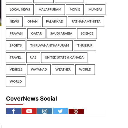
LOCAL NEWS
MALAPPURAM
MOVIE
MUMBAI
NEWS
OMAN
PALAKKAD
PATHANAMTHITTA
PRAVASI
QATAR
SAUDI ARABIA
SCIENCE
SPORTS
THIRUVANANTHAPURAM
THRISSUR
TRAVEL
UAE
UNITED STATE & CANADA
VEHICLE
WAYANAD
WEATHER
WORLD
WORLD
CoverNews Social