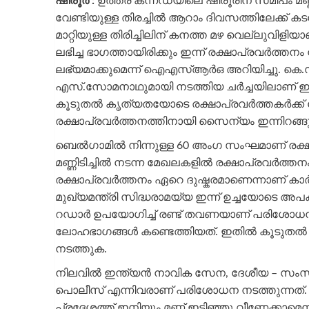
ഷിരൂർ :
ഉത്തര കന്നഡയിലെ ഷിരൂരിന് സമീപം മണ
വേണ്ടിയുള്ള തിരച്ചിൽ ആറാം ദിവസത്തിലേക്ക് ക
മാറ്റിയുള്ള തിരിച്ചിലിന് കനത്ത മഴ വെല്ലുവ
ലഭിച്ച ഭാഗത്തായിരിക്കും ഇന്ന് രക്ഷാപ്രവർത്
ലഭ്യമാക്കുമെന്ന് ഐഎസ്ആർഒ അറിയിച്ചു
എസ്.സോമനാഥുമായി നടത്തിയ ചർച്ചയിലാണ് ഇക്
കൂടുതൽ കൃത്യതയോടെ രക്ഷാപ്രവർത്തകർക്ക് ല
രക്ഷാപ്രവർത്തനത്തിനായി സൈന്യം ഇന്നിറങ്ങു
ബെൽഗാമിൽ നിന്നുള്ള 60 അംഗ സംഘമാണ് രക്ഷ
മണ്ണിടിച്ചിൽ നടന്ന മേഖലകളിൽ രക്ഷാപ്രവർത്ത
രക്ഷാപ്രവർത്തനം ഏറെ ദുഷ്കരമാണെന്നാണ് 
മുഖ്യമന്ത്രി സിദ്ധരാമയ്യ ഇന്ന് ഉച്ചയോടെ അപകട
റ‍ഡാർ ഉപയോഗിച്ച് രണ്ട് തവണയാണ് പരിശോധ
ലോഹഭാഗങ്ങൾ കണ്ടെത്തിയത്. ഇതിൽ കൂടുതൽ സിഗ
നടത്തുക.
നിലവിൽ ഇന്ത്യൻ നാവിക സേന, ദേശീയ – സംസ
പൊലീസ് എന്നിവരാണ് പരിശോധന നടത്തുന്നത്. മീറ
പ്രദേശത്ത് ഇനിയും മണ്ണ് ഇടിഞ്ഞു വീണേക്കാമെന്നു