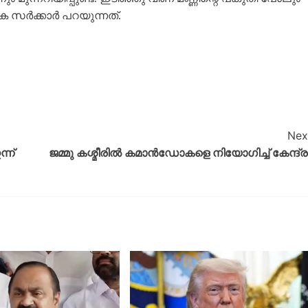
ടക സർക്കാർ പറയുന്നത്.
Nex
്ന്
ജമ്മു കശ്മീരിൽ കമാൻഡോകളെ നിയോഗിച്ച് കേന്ദ്ര