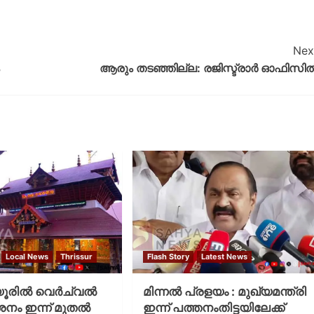
Nex
ആരും തടഞ്ഞില്ല: രജിസ്ട്രാര്‍ ഓഫിസില്
Local News
Thrissur
Flash Story
Latest News
രില്‍ വെര്‍ച്വല്‍
മിന്നല്‍ പ്രളയം : മുഖ്യമന്ത്രി
ശനം ഇന്ന് മുതല്‍
ഇന്ന് പത്തനംതിട്ടയിലേക്ക്