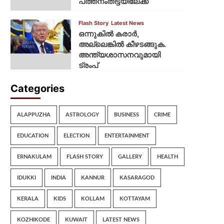
പത്തനംതിട്ടയിലേക്ക്
Flash Story
Latest News
ഒന്നുകില്‍ കരാര്‍,
അല്ലെങ്കില്‍ കീഴടങ്ങുക.
അന്ത്യശാസനവുമായി
ട്രംപ്
Categories
ALAPPUZHA
ASTROLOGY
BUSINESS
CRIME
EDUCATION
ELECTION
ENTERTAINMENT
ERNAKULAM
FLASH STORY
GALLERY
HEALTH
IDUKKI
INDIA
KANNUR
KASARAGOD
KERALA
KIDS
KOLLAM
KOTTAYAM
KOZHIKODE
KUWAIT
LATEST NEWS