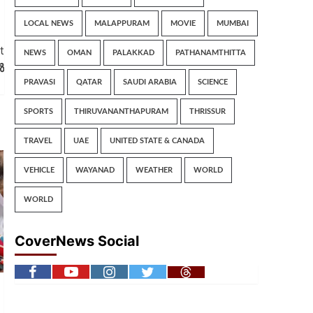
LOCAL NEWS
MALAPPURAM
MOVIE
MUMBAI
t
NEWS
OMAN
PALAKKAD
PATHANAMTHITTA
‍
PRAVASI
QATAR
SAUDI ARABIA
SCIENCE
SPORTS
THIRUVANANTHAPURAM
THRISSUR
TRAVEL
UAE
UNITED STATE & CANADA
VEHICLE
WAYANAD
WEATHER
WORLD
WORLD
CoverNews Social