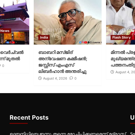
 News
India
Flash Story
വെര്‍ച്വല്‍
ബാബറി മസ്ജിദ്
മിന്നല്‍ പ്ര
്ന് മുതല്‍
അന്വേഷണ കമ്മീഷന്‍;
മുഖ്യമന്ത്ര
ജസ്റ്റിസ് എംഎസ്
പത്തനംതിട്ട
0
ലിബര്‍ഹാന്‍ അന്തരിച്ചു
August 4, 2
August 4, 2026
0
Recent Posts
U
ഉദയനിധിയെ ഇന്നു തന്നെ മോചിപ്പിക്കണമെന്ന് മദ്രാസ്
Sp