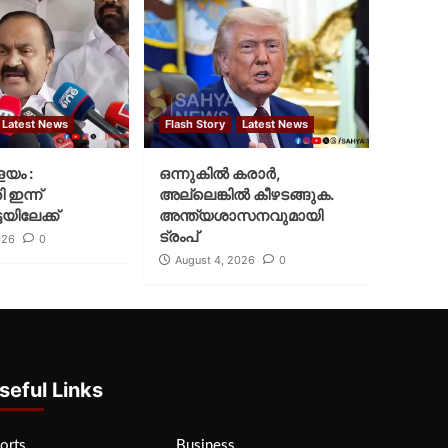
Latest News
Flash Story
Latest News
ളയം :
ഒന്നുകില്‍ കരാര്‍,
ി ഇന്ന്
അല്ലെങ്കില്‍ കീഴടങ്ങുക.
യിലേക്ക്
അന്ത്യശാസനവുമായി
ട്രംപ്
026
0
August 4, 2026
0
seful Links
orts
Business