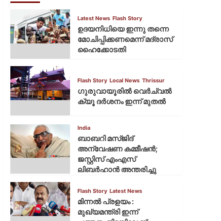
Latest News
Flash Story
ഉദയനിധിയെ ഇന്നു തന്നെ
മോചിപ്പിക്കണമെന്ന് മദ്രാസ്
ഹൈക്കോടതി
Flash Story
Local News
Thrissur
ഗുരുവായൂരില്‍ വെര്‍ച്വല്‍
ക്യൂ ദര്‍ശനം ഇന്ന് മുതല്‍
India
ബാബറി മസ്ജിദ്
അന്വേഷണ കമ്മീഷന്‍;
ജസ്റ്റിസ് എംഎസ്
ലിബര്‍ഹാന്‍ അന്തരിച്ചു
Flash Story
Latest News
മിന്നല്‍ പ്രളയം :
മുഖ്യമന്ത്രി ഇന്ന്