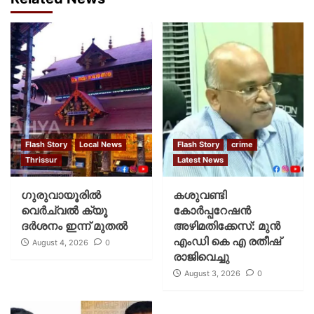
Flash Story
Local News
Flash Story
crime
Thrissur
Latest News
ഗുരുവായൂരില്‍
കശുവണ്ടി
വെര്‍ച്വല്‍ ക്യൂ
കോര്‍പ്പറേഷന്‍
ദര്‍ശനം ഇന്ന് മുതല്‍
അഴിമതിക്കേസ്: മുന്‍
എംഡി കെ എ രതീഷ്
August 4, 2026
0
രാജിവെച്ചു
August 3, 2026
0