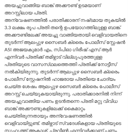
അയച്ചുവാങ്ങിയ ബാങ്ക് അക്കൗണ്ട് ഉടമയാണ്
അറസ്റ്റിലായ പ്രതി.
അന്വേഷണത്തിൽ പരാതിക്കാരന് നഷ്‌ടമായ തുകയിൽ
3.3 ലക്ഷം രൂപ പ്രതി തന്റെ ഉപയോഗത്തിലുള്ള ബാങ്ക്
അക്കൗണ്ടിലേക്ക് അയച്ചു വാങ്ങിയതായി വെളിവായതിനെ
തുടർന്ന് ആലപ്പുഴ സൈബർ ക്രൈം പോലീസ് സ്റ്റേഷൻ
ASI അജയകുമാർ എം, സിപിഓ ഗിരീഷ് എസ് ആർ
എന്നിവർ പ്രതിക്ക് തമിഴ്നാട് വില്ലുപുരത്തുള്ള
പ്രതിയുടെ വാസസ്‌ഥലത്തെത്തി പ്രതിക്ക് നോട്ടീസ്
നൽകിയിരുന്നു. തുടർന്ന് ആലപ്പുഴ സൈബർ ക്രൈം
പോലീസ് സ്റ്റേഷനിൽ ഹാജരായ പ്രതിയെ ചോദ്യം
ചെയ്ത ശേഷം ആലപ്പുഴ സൈബർ ക്രൈം പോലീസ്
അറസ്റ്റ് ചെയ്യുകയായിരുന്നു. പരാതിക്കാരനിൽ നിന്ന്
അയച്ചുവാങ്ങിയ പണം ഉടൻതന്നെ പ്രതി മറ്റു വിവിധ
ബാങ്ക് അക്കൗണ്ടുകളിലേക്ക് കൈമാറ്റം
ചെയ്തിരുന്നതായും അന്വേഷണത്തിൽ
വെളിവായിട്ടുണ്ട്. തമിഴ്നാട് സ്വദേശികളായ പ്രതിയുടെ
സുഹൃത്ത് ആകാശ്, പ്രവീൺ എന്നിവർക്കാണ് പണം