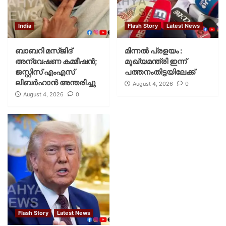
India
Flash Story
Latest News
ബാബറി മസ്ജിദ്
മിന്നല്‍ പ്രളയം :
അന്വേഷണ കമ്മീഷന്‍;
മുഖ്യമന്ത്രി ഇന്ന്
ജസ്റ്റിസ് എംഎസ്
പത്തനംതിട്ടയിലേക്ക്
ലിബര്‍ഹാന്‍ അന്തരിച്ചു
August 4, 2026
0
August 4, 2026
0
Flash Story
Latest News