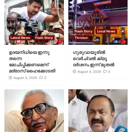
Flash Story
Local News
Latest News
Flash Story
Thrissur
ഉദയനിധിയെ ഇന്നു
ഗുരുവായൂരില്‍
തന്നെ
വെര്‍ച്വല്‍ ക്യൂ
മോചിപ്പിക്കണമെന്ന്
ദര്‍ശനം ഇന്ന് മുതല്‍
മദ്രാസ് ഹൈക്കോടതി
August 4, 2026
0
August 4, 2026
0