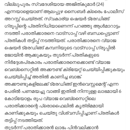
വില്ലുപുരം സ്വദേശിയായ അജിത്കുമാർ (24)
എന്നയാളെയാണ് ആലപ്പുഴ സൈബർ ക്രൈം പോലീസ്
അറസ്റ്റ് ചെയ്തത്. സ്വകാര്യ ഷെയർ ട്രേഡിങ്ങ്
ഗ്രൂപ്പിന്റെ പ്രതിനിധിയാണെന്ന് പറഞ്ഞു ആൾമാറാട്ടം
നടത്തി പരാതിക്കാരനെ വാട്സാപ്പ് വഴി ബന്ധപ്പെട്ടാണ്
പ്രതികൾ തട്ടിപ്പ് നടത്തിയത്. പരാതിക്കാരനെ വ്യാജ
ഷെയർ ട്രേഡിങ്ങ് കമ്പനിയുടെ വാട്സാപ്പ് ഗ്രൂപ്പിൽ
ജോയിൻ ആക്കുകയും തുടർന്ന് പ്രതികളുടെ
നിർദ്ദേശപ്രകാരം പരാതിക്കാരനെക്കൊണ്ട് വ്യാജ
വെബ്‌സൈറ്റിൽ അക്കൗണ്ട് ക്രിയേറ്റ് ചെയ്യിപ്പിക്കുകയും
ചെയ്യിപ്പിച്ച് അതിൽ കാണിച്ച ബാങ്ക്
അക്കൗണ്ടുകളിലേക്ക് ട്രേഡിങ്ങ് ഇൻവെസ്റ്റമെന്റ് എന്ന
പേരിൽ പണമയച്ചു വാങ്ങി ഇതിൽ നിന്നുള്ള ലാഭമായി 6
കോടിയോളം രൂപ വ്യാജ വെബ്സൈറ്റിലെ
പരാതിക്കാരന്റെ പ്രൊഫൈലിൽ കൃത്രിമമായി
കാണിക്കുകയും ചെയ്തു വിശ്വസിപ്പിച്ചാണ് പ്രതികൾ
തട്ടിപ്പ് നടത്തിയത്.
തുടർന്ന് പരാതിക്കാരൻ ലാഭം പിൻവലിക്കാൻ