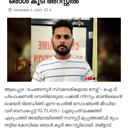
ഒരാൾ കൂടി അറസ്റ്റിൽ
November 3, 2025
0
ആലപ്പുഴ : ചെങ്ങന്നൂർ സ്വദേശികളായ നേഴ്സ് – ഐ ടി
പ്രഫഷണൽ ദമ്പതിമാരുടെ പക്കൽ നിന്നും ഓൺലൈൻ
ഷെയർ ട്രേഡിങ്ങ് എന്ന പേരിൽ സോഷ്യൽ മീഡിയ
വഴി ബന്ധപ്പെട്ട് 70,75,435/- (ഏഴുപത് ലക്ഷത്തി
എഴുപത്തി അയ്യായിരത്തി നാനൂറ്റി മുപ്പത്തഞ്ച്) രൂപ
തട്ടിയ കേസിലെ ഒരാൾ കൂടി അറസ്റ്റിലായി. തമിഴ്നാട്,