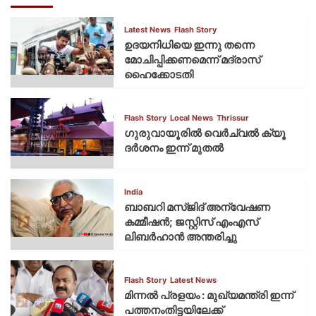
Latest News
Flash Story
ഉദയനിധിയെ ഇന്നു തന്നെ
മോചിപ്പിക്കണമെന്ന് മദ്രാസ്
ഹൈക്കോടതി
Flash Story
Local News
Thrissur
ഗുരുവായൂരില്‍ വെര്‍ച്വല്‍ ക്യൂ
ദര്‍ശനം ഇന്ന് മുതല്‍
India
ബാബറി മസ്ജിദ് അന്വേഷണ
കമ്മീഷന്‍; ജസ്റ്റിസ് എംഎസ്
ലിബര്‍ഹാന്‍ അന്തരിച്ചു
Flash Story
Latest News
മിന്നല്‍ പ്രളയം : മുഖ്യമന്ത്രി ഇന്ന്
പത്തനംതിട്ടയിലേക്ക്