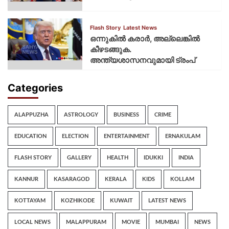
Flash Story
Latest News
ഒന്നുകില്‍ കരാര്‍, അല്ലെങ്കില്‍
കീഴടങ്ങുക.
അന്ത്യശാസനവുമായി ട്രംപ്
Categories
ALAPPUZHA
ASTROLOGY
BUSINESS
CRIME
EDUCATION
ELECTION
ENTERTAINMENT
ERNAKULAM
FLASH STORY
GALLERY
HEALTH
IDUKKI
INDIA
KANNUR
KASARAGOD
KERALA
KIDS
KOLLAM
KOTTAYAM
KOZHIKODE
KUWAIT
LATEST NEWS
LOCAL NEWS
MALAPPURAM
MOVIE
MUMBAI
NEWS