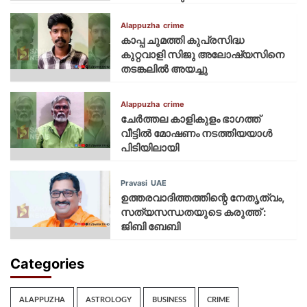
Alappuzha
crime
കാപ്പ ചുമത്തി കുപ്രസിദ്ധ
കുറ്റവാളി സിജു അലോഷ്യസിനെ
തടങ്കലിൽ അയച്ചു
Alappuzha
crime
ചേർത്തല കാളികുളം ഭാഗത്ത്
വീട്ടിൽ മോഷണം നടത്തിയയാൾ
പിടിയിലായി
Pravasi
UAE
ഉത്തരവാദിത്തത്തിന്റെ നേതൃത്വം,
സത്യസന്ധതയുടെ കരുത്ത് :
ജിബി ബേബി
Categories
ALAPPUZHA
ASTROLOGY
BUSINESS
CRIME