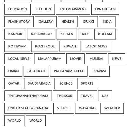
EDUCATION
ELECTION
ENTERTAINMENT
ERNAKULAM
FLASH STORY
GALLERY
HEALTH
IDUKKI
INDIA
KANNUR
KASARAGOD
KERALA
KIDS
KOLLAM
KOTTAYAM
KOZHIKODE
KUWAIT
LATEST NEWS
LOCAL NEWS
MALAPPURAM
MOVIE
MUMBAI
NEWS
OMAN
PALAKKAD
PATHANAMTHITTA
PRAVASI
QATAR
SAUDI ARABIA
SCIENCE
SPORTS
THIRUVANANTHAPURAM
THRISSUR
TRAVEL
UAE
UNITED STATE & CANADA
VEHICLE
WAYANAD
WEATHER
WORLD
WORLD