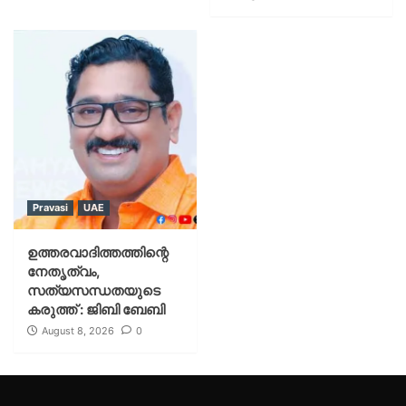
Pravasi
UAE
ഉത്തരവാദിത്തത്തിന്റെ
നേതൃത്വം,
സത്യസന്ധതയുടെ
കരുത്ത് : ജിബി ബേബി
August 8, 2026
0