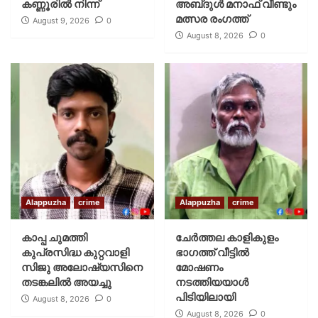
കണ്ണൂരിൽ നിന്ന്
അബ്‌ദുൾ മനാഫ് വീണ്ടും
മത്സര രംഗത്ത്
August 9, 2026
0
August 8, 2026
0
Alappuzha
crime
Alappuzha
crime
കാപ്പ ചുമത്തി
ചേർത്തല കാളികുളം
കുപ്രസിദ്ധ കുറ്റവാളി
ഭാഗത്ത് വീട്ടിൽ
സിജു അലോഷ്യസിനെ
മോഷണം
തടങ്കലിൽ അയച്ചു
നടത്തിയയാൾ
പിടിയിലായി
August 8, 2026
0
August 8, 2026
0