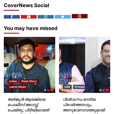
CoverNews Social
You may have missed
crime
Flash Story
Latest News
UAE
Pravasi
അർജുൻ ആയങ്കിയെ
വിശ്വാസം നേടിയ
പൊലീസ് അറസ്റ്റ്
പ്രവർത്തനവും,
ചെയ്‌തു; പിടിയിലായത്
അനുഭവസമ്പത്തുമായി