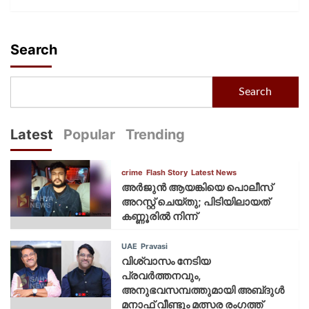
Search
Search
Latest
Popular
Trending
crime
Flash Story
Latest News
അർജുൻ ആയങ്കിയെ പൊലീസ്
അറസ്റ്റ് ചെയ്‌തു; പിടിയിലായത്
കണ്ണൂരിൽ നിന്ന്
UAE
Pravasi
വിശ്വാസം നേടിയ
പ്രവർത്തനവും,
അനുഭവസമ്പത്തുമായി അബ്‌ദുൾ
മനാഫ് വീണ്ടും മത്സര രംഗത്ത്