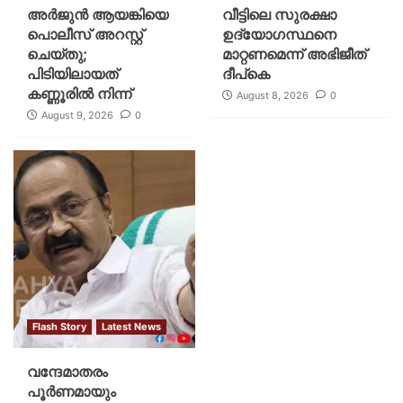
അർജുൻ ആയങ്കിയെ
വീട്ടിലെ സുരക്ഷാ
പൊലീസ് അറസ്റ്റ്
ഉദ്യോഗസ്ഥനെ
ചെയ്‌തു;
മാറ്റണമെന്ന് അഭിജീത്
പിടിയിലായത്
ദീപ്‌കെ
കണ്ണൂരിൽ നിന്ന്
August 8, 2026
0
August 9, 2026
0
Flash Story
Latest News
വന്ദേമാതരം
പൂര്‍ണമായും