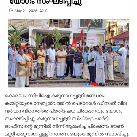
യോഗം സംഘടിപ്പിച്ചു
May 21, 2026
0
കൊല്ലം: സിപിഐ കരുനാഗപ്പള്ളി മണ്ഡലം
കമ്മിറ്റിയുടെ നേതൃത്വത്തിൽ പെട്രോൾ ഡീസൽ വില
വർദ്ധനവിനെതിരെ പ്രതിഷേധ പ്രകടനവും യോഗം
സംഘടിപ്പിച്ചു. കരുനാഗപ്പള്ളി സിപിഐ പാർട്ടി
ഓഫീസിന്റെ മുന്നിൽ നിന്ന് ആരംഭിച്ച പ്രകടനം ടൗൺ
ചുറ്റി കരുനാഗപ്പള്ളി നഗരസഭയുടെ മുമ്പിൽ സമാപിച്ചു.