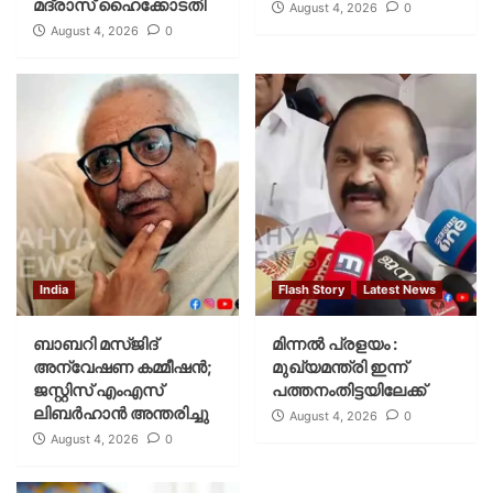
മദ്രാസ് ഹൈക്കോടതി
August 4, 2026
0
August 4, 2026
0
India
Flash Story
Latest News
ബാബറി മസ്ജിദ്
മിന്നല്‍ പ്രളയം :
അന്വേഷണ കമ്മീഷന്‍;
മുഖ്യമന്ത്രി ഇന്ന്
ജസ്റ്റിസ് എംഎസ്
പത്തനംതിട്ടയിലേക്ക്
ലിബര്‍ഹാന്‍ അന്തരിച്ചു
August 4, 2026
0
August 4, 2026
0