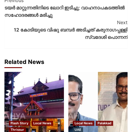
Previous
ടയര്‍ മാറ്റുന്നതിനിടെ ലോറി ഇടിച്ചു; വാഹനാപകടത്തില്‍
സഹോദരങ്ങള്‍ മരിച്ചു
Next
12 കോടിയുടെ വിഷു ബമ്പര്‍ അടിച്ചത് കരുനാഗപ്പള്ളി
സ്വദേശി പൊന്നന്
Related News
Flash Story
Local News
Local News
Palakkad
Thrissur
UAE