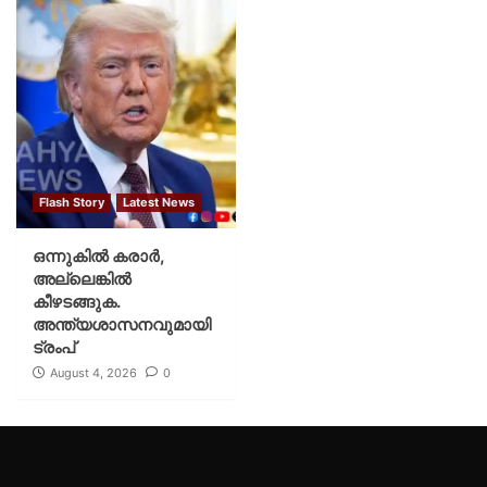
Flash Story
Latest News
ഒന്നുകില്‍ കരാര്‍,
അല്ലെങ്കില്‍
കീഴടങ്ങുക.
അന്ത്യശാസനവുമായി
ട്രംപ്
August 4, 2026
0