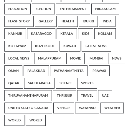
EDUCATION
ELECTION
ENTERTAINMENT
ERNAKULAM
FLASH STORY
GALLERY
HEALTH
IDUKKI
INDIA
KANNUR
KASARAGOD
KERALA
KIDS
KOLLAM
KOTTAYAM
KOZHIKODE
KUWAIT
LATEST NEWS
LOCAL NEWS
MALAPPURAM
MOVIE
MUMBAI
NEWS
OMAN
PALAKKAD
PATHANAMTHITTA
PRAVASI
QATAR
SAUDI ARABIA
SCIENCE
SPORTS
THIRUVANANTHAPURAM
THRISSUR
TRAVEL
UAE
UNITED STATE & CANADA
VEHICLE
WAYANAD
WEATHER
WORLD
WORLD