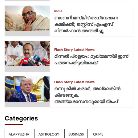
India
ബാബറി മസ്ജിദ് അന്വേഷണ
കമ്മീഷന്‍; ജസ്റ്റിസ് എംഎസ്
ലിബര്‍ഹാന്‍ അന്തരിച്ചു
Flash Story
Latest News
മിന്നല്‍ പ്രളയം : മുഖ്യമന്ത്രി ഇന്ന്
പത്തനംതിട്ടയിലേക്ക്
Flash Story
Latest News
ഒന്നുകില്‍ കരാര്‍, അല്ലെങ്കില്‍
കീഴടങ്ങുക.
അന്ത്യശാസനവുമായി ട്രംപ്
Categories
ALAPPUZHA
ASTROLOGY
BUSINESS
CRIME