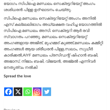
യോഗം സിപിഐ മണ്ഡലം സെക്രട്ടറിയേറ്റ് അംഗം
ശശിധരൻ പിള്ള ഉദ്ഘാടനം ചെയ്തു.
സിപിഐ മണ്ഡലം സെക്രട്ടറിയേറ്റ് അംഗം അനിൽ
എസ് കല്ലേലിഭാഗം അധ്യക്ഷത വഹിച്ച യോഗത്തിൽ
സിപിഐ മണ്ഡലം അസി. സെക്രട്ടറി ആർ രവി
സ്വാഗതം പറഞ്ഞു. മണ്ഡലം സെക്രട്ടറിയേറ്റ്
അംഗങ്ങളായ അജിത്, മുഹമ്മദ് കുഞ്ഞ്,മണ്ഡലം കമ്മിറ്റി
അംഗങ്ങൾ ആയ ശ്രീധരൻ പിള്ള,സലാം, സുധീർ
കാരിക്കൽ,AIYF മണ്ഡലം പ്രസിഡന്റ് ഷിഹാൻ ബഷി,
അജാസ്, നിജാം ബഷി, വിജയൻ, അജ്മൽ എന്നിവർ
നേതൃത്വം നൽകി
Spread the love