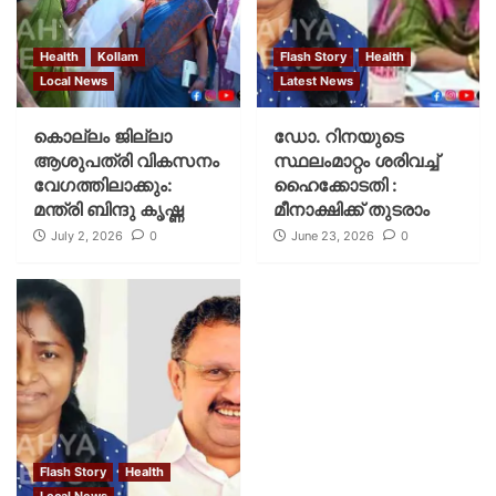
Health
Kollam
Flash Story
Health
Local News
Latest News
കൊല്ലം ജില്ലാ
ഡോ. റിനയുടെ
ആശുപത്രി വികസനം
സ്ഥലംമാറ്റം ശരിവച്ച്
വേഗത്തിലാക്കും:
ഹൈക്കോടതി :
മന്ത്രി ബിന്ദു കൃഷ്ണ
മീനാക്ഷിക്ക് തുടരാം
July 2, 2026
0
June 23, 2026
0
Flash Story
Health
Local News