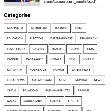
അന്ത്യശാസനവുമായി ട്രംപ്
Categories
ALAPPUZHA
ASTROLOGY
BUSINESS
CRIME
EDUCATION
ELECTION
ENTERTAINMENT
ERNAKULAM
FLASH STORY
GALLERY
HEALTH
IDUKKI
INDIA
KANNUR
KASARAGOD
KERALA
KIDS
KOLLAM
KOTTAYAM
KOZHIKODE
KUWAIT
LATEST NEWS
LOCAL NEWS
MALAPPURAM
MOVIE
MUMBAI
NEWS
OMAN
PALAKKAD
PATHANAMTHITTA
PRAVASI
QATAR
SAUDI ARABIA
SCIENCE
SPORTS