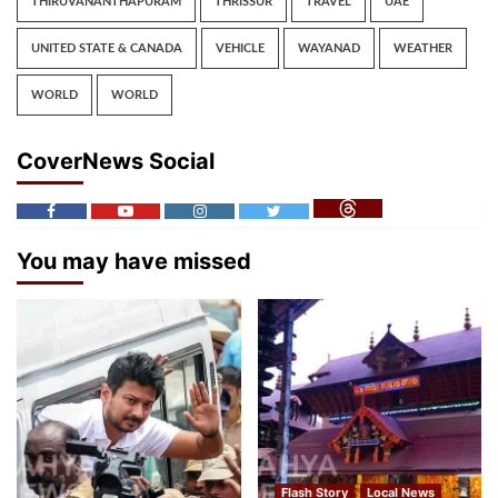
THIRUVANANTHAPURAM
THRISSUR
TRAVEL
UAE
UNITED STATE & CANADA
VEHICLE
WAYANAD
WEATHER
WORLD
WORLD
CoverNews Social
You may have missed
Flash Story
Local News