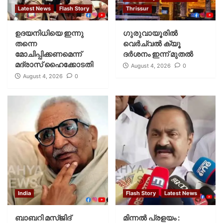
Latest News
Flash Story
Thrissur
ഉദയനിധിയെ ഇന്നു
ഗുരുവായൂരില്‍
തന്നെ
വെര്‍ച്വല്‍ ക്യൂ
മോചിപ്പിക്കണമെന്ന്
ദര്‍ശനം ഇന്ന് മുതല്‍
മദ്രാസ് ഹൈക്കോടതി
August 4, 2026
0
August 4, 2026
0
India
Flash Story
Latest News
ബാബറി മസ്ജിദ്
മിന്നല്‍ പ്രളയം :