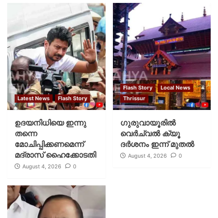
Flash Story
Local News
Latest News
Flash Story
Thrissur
ഉദയനിധിയെ ഇന്നു
ഗുരുവായൂരില്‍
തന്നെ
വെര്‍ച്വല്‍ ക്യൂ
മോചിപ്പിക്കണമെന്ന്
ദര്‍ശനം ഇന്ന് മുതല്‍
മദ്രാസ് ഹൈക്കോടതി
August 4, 2026
0
August 4, 2026
0