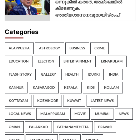
ഒന്നുകില്‍ കരാര്‍, അല്ലെങ്കില്‍
കീഴടങ്ങുക.
അന്ത്യശാസനവുമായി ട്രംപ്
Categories
ALAPPUZHA
ASTROLOGY
BUSINESS
CRIME
EDUCATION
ELECTION
ENTERTAINMENT
ERNAKULAM
FLASH STORY
GALLERY
HEALTH
IDUKKI
INDIA
KANNUR
KASARAGOD
KERALA
KIDS
KOLLAM
KOTTAYAM
KOZHIKODE
KUWAIT
LATEST NEWS
LOCAL NEWS
MALAPPURAM
MOVIE
MUMBAI
NEWS
OMAN
PALAKKAD
PATHANAMTHITTA
PRAVASI