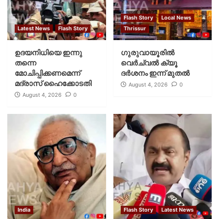
Flash Story
Local News
Latest News
Flash Story
Thrissur
ഉദയനിധിയെ ഇന്നു
ഗുരുവായൂരില്‍
തന്നെ
വെര്‍ച്വല്‍ ക്യൂ
മോചിപ്പിക്കണമെന്ന്
ദര്‍ശനം ഇന്ന് മുതല്‍
മദ്രാസ് ഹൈക്കോടതി
August 4, 2026
0
August 4, 2026
0
India
Flash Story
Latest News