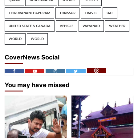
QATAR
SAUDI ARABIA
SCIENCE
SPORTS
THIRUVANANTHAPURAM
THRISSUR
TRAVEL
UAE
UNITED STATE & CANADA
VEHICLE
WAYANAD
WEATHER
WORLD
WORLD
CoverNews Social
You may have missed