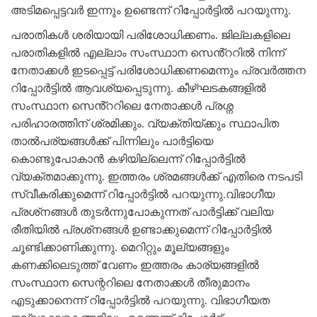
അടിമപ്പെട്ടവർ ഇന്നും ഉണ്ടെന്ന് റിപ്പോർട്ടിൽ പറയുന്നു.
പരാതികൾ ശരിയായി പരിശോധിക്കണം. ജില്ലകളിലെ
പരാതികളിൽ എല്ലാം സംസ്ഥാന സെൻ്ററിൽ നിന്ന്
നേതാക്കൾ ഇടപ്പെട്ട് പരിശോധിക്കണമെന്നും പ്രവർത്തന
റിപ്പോർട്ടിൽ ആവശ്യപ്പെടുന്നു. കീഴ്ഘടകങ്ങളിൽ
സംസ്ഥാന സെൻ്ററിലെ നേതാക്കൾ പ്രശ്ന
പരിഹാരത്തിന് ശ്രമിക്കും. വ്യക്തിയ്ക്കും സ്ഥാപിത
താൽപര്യങ്ങൾക്ക് പിന്നിലും പാർട്ടിയെ
കൊണ്ടുപോകാൻ കഴിയില്ലെന്ന് റിപ്പോർട്ടിൽ
വ്യക്തമാക്കുന്നു. ഇത്തരം ശ്രമങ്ങൾക്ക് എതിരെ നടപടി
സ്വീകരിക്കുമെന്ന് റിപ്പോർട്ടിൽ പറയുന്നു.വിഭാഗീയ
പ്രശ്‌നങ്ങൾ തുടർന്നുപോകുന്നത് പാർട്ടിക്ക് വലിയ
രീതിയിൽ പ്രശ്‌നങ്ങൾ ഉണ്ടാക്കുമെന്ന് റിപ്പോർട്ടിൽ
ചൂണ്ടിക്കാണിക്കുന്നു. മെറിറ്റും മൂല്യങ്ങളും
കണക്കിലെടുത്ത് വേണം ഇത്തരം കാര്യങ്ങളിൽ
സംസ്ഥാന സെന്ററിലെ നേതാക്കൾ തീരുമാനം
എടുക്കാനെന്ന് റിപ്പോർട്ടിൽ പറയുന്നു. വിഭാ​ഗീയത