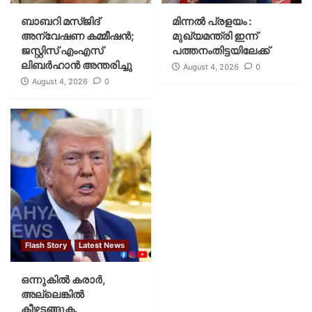
ബാബറി മസ്ജിദ്
മിന്നല്‍ പ്രളയം :
അന്വേഷണ കമ്മീഷന്‍;
മുഖ്യമന്ത്രി ഇന്ന്
ജസ്റ്റിസ് എംഎസ്
പത്തനംതിട്ടയിലേക്ക്
ലിബര്‍ഹാന്‍ അന്തരിച്ചു
August 4, 2026
0
August 4, 2026
0
Flash Story
Latest News
ഒന്നുകില്‍ കരാര്‍,
അല്ലെങ്കില്‍
കീഴടങ്ങുക.