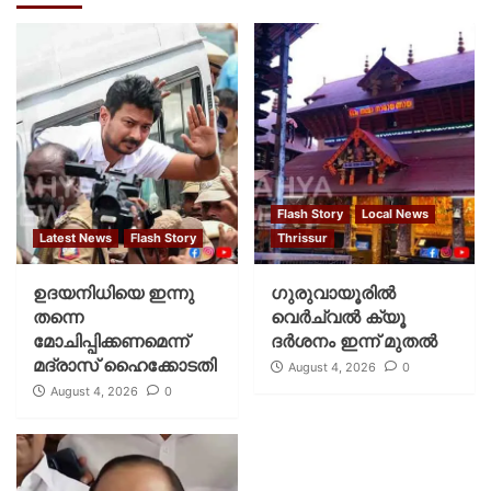
Flash Story
Local News
Latest News
Flash Story
Thrissur
ഉദയനിധിയെ ഇന്നു
ഗുരുവായൂരില്‍
തന്നെ
വെര്‍ച്വല്‍ ക്യൂ
മോചിപ്പിക്കണമെന്ന്
ദര്‍ശനം ഇന്ന് മുതല്‍
മദ്രാസ് ഹൈക്കോടതി
August 4, 2026
0
August 4, 2026
0