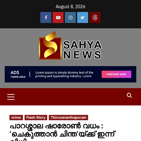
August 8, 2026
crime
Flash Story
Thiruvananthapuram
പാറശ്ശാല ഷാരോൺ വധം :
‘ചെകുത്താൻ ചിന്ത’യ്ക്ക് ഇന്ന്