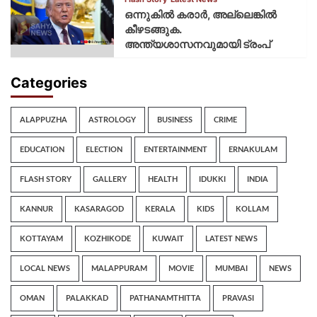
ഒന്നുകില്‍ കരാര്‍, അല്ലെങ്കില്‍
കീഴടങ്ങുക.
അന്ത്യശാസനവുമായി ട്രംപ്
Categories
ALAPPUZHA
ASTROLOGY
BUSINESS
CRIME
EDUCATION
ELECTION
ENTERTAINMENT
ERNAKULAM
FLASH STORY
GALLERY
HEALTH
IDUKKI
INDIA
KANNUR
KASARAGOD
KERALA
KIDS
KOLLAM
KOTTAYAM
KOZHIKODE
KUWAIT
LATEST NEWS
LOCAL NEWS
MALAPPURAM
MOVIE
MUMBAI
NEWS
OMAN
PALAKKAD
PATHANAMTHITTA
PRAVASI