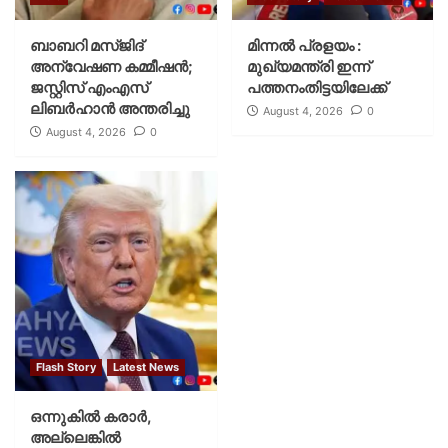
ബാബറി മസ്ജിദ്
മിന്നല്‍ പ്രളയം :
അന്വേഷണ കമ്മീഷന്‍;
മുഖ്യമന്ത്രി ഇന്ന്
ജസ്റ്റിസ് എംഎസ്
പത്തനംതിട്ടയിലേക്ക്
ലിബര്‍ഹാന്‍ അന്തരിച്ചു
August 4, 2026
0
August 4, 2026
0
Flash Story
Latest News
ഒന്നുകില്‍ കരാര്‍,
അല്ലെങ്കില്‍