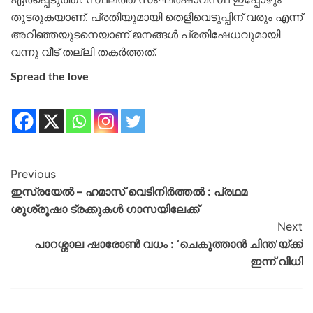
തുടരുകയാണ്. പ്രതിയുമായി തെളിവെടുപ്പിന് വരും എന്ന്
അറിഞ്ഞയുടനെയാണ് ജനങ്ങൾ പ്രതിഷേധവുമായി
വന്നു വീട് തല്ലി തകർത്തത്.
Spread the love
Previous
ഇസ്രയേൽ – ഹമാസ് വെടിനിർത്തൽ : പ്രഥമ
ശുശ്രൂഷാ ട്രക്കുകൾ ഗാസയിലേക്ക്
Next
പാറശ്ശാല ഷാരോൺ വധം : ‘ചെകുത്താൻ ചിന്ത’യ്ക്ക്
ഇന്ന് വിധി