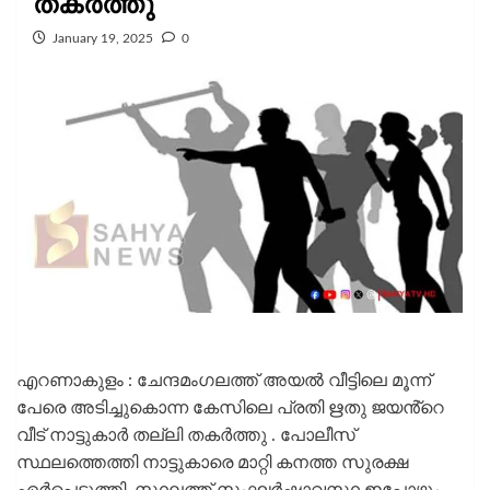
തകർത്തു
January 19, 2025
0
എറണാകുളം : ചേന്ദമംഗലത്ത് അയല്‍ വീട്ടിലെ മൂന്ന്
പേരെ അടിച്ചുകൊന്ന കേസിലെ പ്രതി ഋതു ജയൻ്റെ
വീട് നാട്ടുകാർ തല്ലി തകർത്തു . പോലീസ്
സ്ഥലത്തെത്തി നാട്ടുകാരെ മാറ്റി കനത്ത സുരക്ഷ
ഏർപ്പെടുത്തി. സ്ഥലത്ത് സംഘർഷാവസ്ഥ ഇപ്പോഴും