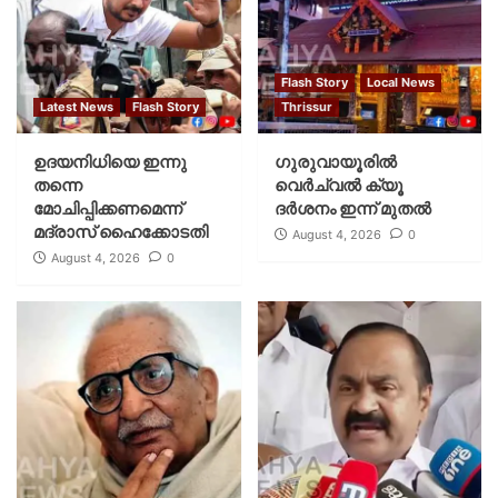
Flash Story
Local News
Latest News
Flash Story
Thrissur
ഉദയനിധിയെ ഇന്നു
ഗുരുവായൂരില്‍
തന്നെ
വെര്‍ച്വല്‍ ക്യൂ
മോചിപ്പിക്കണമെന്ന്
ദര്‍ശനം ഇന്ന് മുതല്‍
മദ്രാസ് ഹൈക്കോടതി
August 4, 2026
0
August 4, 2026
0