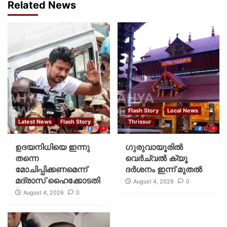
Related News
Flash Story
Local News
Latest News
Flash Story
Thrissur
ഉദയനിധിയെ ഇന്നു
ഗുരുവായൂരില്‍
തന്നെ
വെര്‍ച്വല്‍ ക്യൂ
മോചിപ്പിക്കണമെന്ന്
ദര്‍ശനം ഇന്ന് മുതല്‍
മദ്രാസ് ഹൈക്കോടതി
August 4, 2026
0
August 4, 2026
0