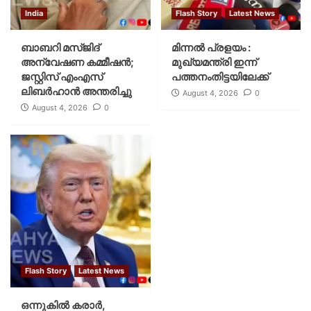
India
Flash Story
Latest News
ബാബറി മസ്ജിദ്
മിന്നല്‍ പ്രളയം :
അന്വേഷണ കമ്മീഷന്‍;
മുഖ്യമന്ത്രി ഇന്ന്
ജസ്റ്റിസ് എംഎസ്
പത്തനംതിട്ടയിലേക്ക്
ലിബര്‍ഹാന്‍ അന്തരിച്ചു
August 4, 2026
0
August 4, 2026
0
Flash Story
Latest News
ഒന്നുകില്‍ കരാര്‍,