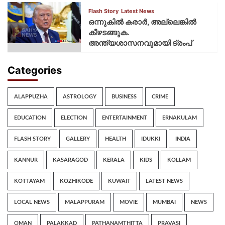
Flash Story
Latest News
ഒന്നുകില്‍ കരാര്‍, അല്ലെങ്കില്‍
കീഴടങ്ങുക.
അന്ത്യശാസനവുമായി ട്രംപ്
Categories
ALAPPUZHA
ASTROLOGY
BUSINESS
CRIME
EDUCATION
ELECTION
ENTERTAINMENT
ERNAKULAM
FLASH STORY
GALLERY
HEALTH
IDUKKI
INDIA
KANNUR
KASARAGOD
KERALA
KIDS
KOLLAM
KOTTAYAM
KOZHIKODE
KUWAIT
LATEST NEWS
LOCAL NEWS
MALAPPURAM
MOVIE
MUMBAI
NEWS
OMAN
PALAKKAD
PATHANAMTHITTA
PRAVASI