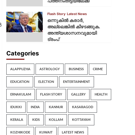
പത്തനംതിട്ടയിലേക്ക്
Flash Story
Latest News
ഒന്നുകില്‍ കരാര്‍,
‍
അല്ലെങ്കില്‍ കീഴടങ്ങുക.
അന്ത്യശാസനവുമായി
ട്രംപ്
Categories
ALAPPUZHA
ASTROLOGY
BUSINESS
CRIME
EDUCATION
ELECTION
ENTERTAINMENT
ERNAKULAM
FLASH STORY
GALLERY
HEALTH
IDUKKI
INDIA
KANNUR
KASARAGOD
KERALA
KIDS
KOLLAM
KOTTAYAM
KOZHIKODE
KUWAIT
LATEST NEWS