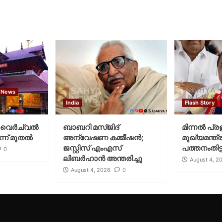
 News
India
Flash Story
വെര്‍ച്വല്‍
ബാബറി മസ്ജിദ്
മിന്നല്‍ പ്ര
്ന് മുതല്‍
അന്വേഷണ കമ്മീഷന്‍;
മുഖ്യമന്ത്ര
ജസ്റ്റിസ് എംഎസ്
പത്തനംതിട്ട
0
ലിബര്‍ഹാന്‍ അന്തരിച്ചു
August 4, 2
August 4, 2026
0