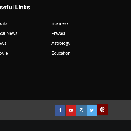
seful Links
orts
Business
cal News
Pravasi
ews
Astrology
ovie
Education