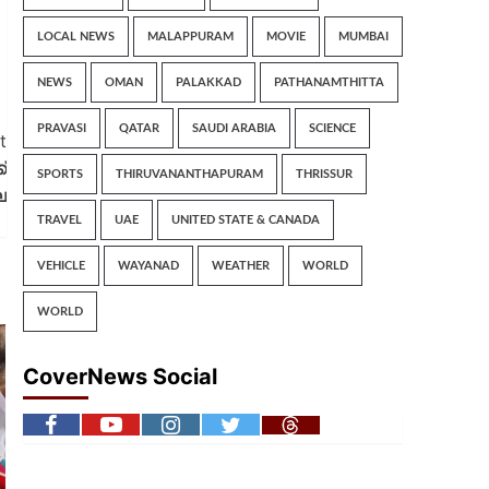
LOCAL NEWS
MALAPPURAM
MOVIE
MUMBAI
NEWS
OMAN
PALAKKAD
PATHANAMTHITTA
PRAVASI
QATAR
SAUDI ARABIA
SCIENCE
t
്
SPORTS
THIRUVANANTHAPURAM
THRISSUR
ല
TRAVEL
UAE
UNITED STATE & CANADA
VEHICLE
WAYANAD
WEATHER
WORLD
WORLD
CoverNews Social