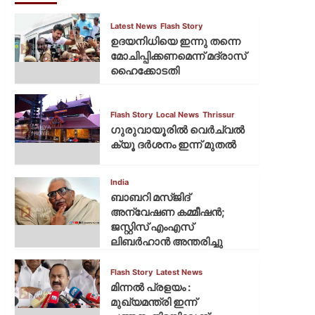
Latest News
Flash Story
ഉദയനിധിയെ ഇന്നു തന്നെ
മോചിപ്പിക്കണമെന്ന് മദ്രാസ്
ഹൈക്കോടതി
Flash Story
Local News
Thrissur
ഗുരുവായൂരില്‍ വെര്‍ച്വല്‍
ക്യൂ ദര്‍ശനം ഇന്ന് മുതല്‍
India
ബാബറി മസ്ജിദ്
അന്വേഷണ കമ്മീഷന്‍;
ജസ്റ്റിസ് എംഎസ്
ലിബര്‍ഹാന്‍ അന്തരിച്ചു
Flash Story
Latest News
മിന്നല്‍ പ്രളയം :
മുഖ്യമന്ത്രി ഇന്ന്