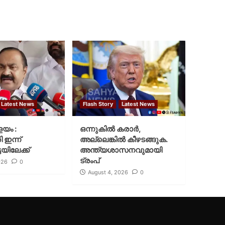
Latest News
Flash Story
Latest News
ളയം :
ഒന്നുകില്‍ കരാര്‍,
ി ഇന്ന്
അല്ലെങ്കില്‍ കീഴടങ്ങുക.
യിലേക്ക്
അന്ത്യശാസനവുമായി
ട്രംപ്
026
0
August 4, 2026
0