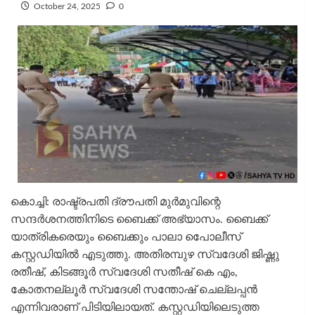
October 24, 2025
0
കൊച്ചി: രാഷ്ട്രപതി ദ്രൗപതി മുർമുവിന്റെ
സന്ദർശനത്തിനിടെ ബൈക്ക് അഭ്യാസം. ബൈക്ക്
യാത്രികരെയും ബൈക്കും പാലാ പെോലീസ്
കസ്റ്റഡിയിൽ എടുത്തു. അതിരമ്പുഴ സ്വദേശി ജിഷ്ണു
രതീഷ്, കിടങ്ങൂർ സ്വദേശി സതീഷ് കെ എം,
കോതനല്ലൂർ സ്വദേശി സന്തോഷ് ചെല്ലപ്പൻ
എന്നിവരാണ് പിടിയിലായത്. കസ്റ്റഡിയിലെടുത്ത