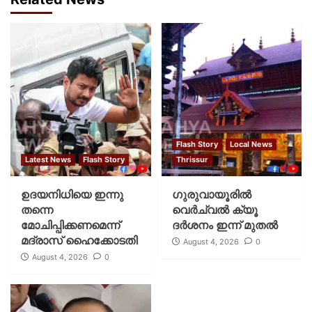
Flash Story
Local News
Latest News
Flash Story
Thrissur
ഉദയനിധിയെ ഇന്നു
ഗുരുവായൂരില്‍
തന്നെ
വെര്‍ച്വല്‍ ക്യൂ
മോചിപ്പിക്കണമെന്ന്
ദര്‍ശനം ഇന്ന് മുതല്‍
മദ്രാസ് ഹൈക്കോടതി
August 4, 2026
0
August 4, 2026
0