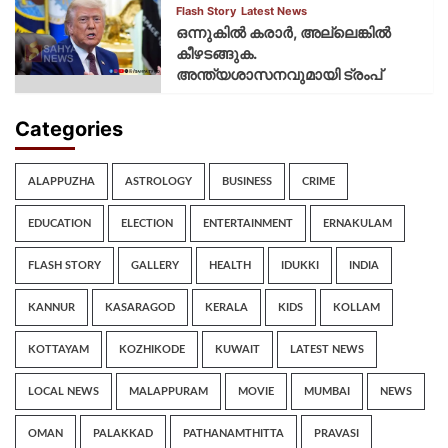
Flash Story
Latest News
ഒന്നുകില്‍ കരാര്‍, അല്ലെങ്കില്‍
കീഴടങ്ങുക.
അന്ത്യശാസനവുമായി ട്രംപ്
Categories
ALAPPUZHA
ASTROLOGY
BUSINESS
CRIME
EDUCATION
ELECTION
ENTERTAINMENT
ERNAKULAM
FLASH STORY
GALLERY
HEALTH
IDUKKI
INDIA
KANNUR
KASARAGOD
KERALA
KIDS
KOLLAM
KOTTAYAM
KOZHIKODE
KUWAIT
LATEST NEWS
LOCAL NEWS
MALAPPURAM
MOVIE
MUMBAI
NEWS
OMAN
PALAKKAD
PATHANAMTHITTA
PRAVASI