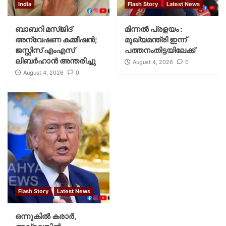
India
Flash Story
Latest News
ബാബറി മസ്ജിദ്
മിന്നല്‍ പ്രളയം :
അന്വേഷണ കമ്മീഷന്‍;
മുഖ്യമന്ത്രി ഇന്ന്
ജസ്റ്റിസ് എംഎസ്
പത്തനംതിട്ടയിലേക്ക്
ലിബര്‍ഹാന്‍ അന്തരിച്ചു
August 4, 2026
0
August 4, 2026
0
Flash Story
Latest News
ഒന്നുകില്‍ കരാര്‍,