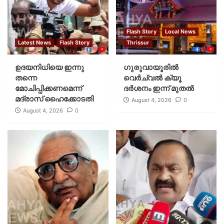
Flash Story
Local News
Latest News
Flash Story
Thrissur
ഉദയനിധിയെ ഇന്നു
ഗുരുവായൂരില്‍
തന്നെ
വെര്‍ച്വല്‍ ക്യൂ
മോചിപ്പിക്കണമെന്ന്
ദര്‍ശനം ഇന്ന് മുതല്‍
മദ്രാസ് ഹൈക്കോടതി
August 4, 2026
0
August 4, 2026
0