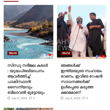
World
World
സിന്ധു നദീജല കരാർ
ഞങ്ങള്‍ക്ക്
: യുദ്ധപ്രഖ്യാപനം
ഇന്ത്യയുടെ സഹായം
ആവര്‍ത്തിച്ച്
വേണം. ഇവിടെ റേഷന്‍
പാകിസ്ഥാന്‍
സാധനങ്ങള്‍ക്ക്
സൈന്യവും
ഉള്‍പ്പെടെ കടുത്ത
ബിലാവൽ ഭൂട്ടോയും
ക്ഷാമമാണ്
July 8, 2026
0
July 8, 2026
0