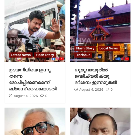
Flash Story
Local News
Latest News
Flash Story
Thrissur
ഉദയനിധിയെ ഇന്നു
ഗുരുവായൂരില്‍
തന്നെ
വെര്‍ച്വല്‍ ക്യൂ
മോചിപ്പിക്കണമെന്ന്
ദര്‍ശനം ഇന്ന് മുതല്‍
മദ്രാസ് ഹൈക്കോടതി
August 4, 2026
0
August 4, 2026
0