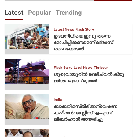
Latest
Popular
Trending
Latest News
Flash Story
ഉദയനിധിയെ ഇന്നു തന്നെ
മോചിപ്പിക്കണമെന്ന് മദ്രാസ്
ഹൈക്കോടതി
Flash Story
Local News
Thrissur
ഗുരുവായൂരില്‍ വെര്‍ച്വല്‍ ക്യൂ
ദര്‍ശനം ഇന്ന് മുതല്‍
India
ബാബറി മസ്ജിദ് അന്വേഷണ
കമ്മീഷന്‍; ജസ്റ്റിസ് എംഎസ്
ലിബര്‍ഹാന്‍ അന്തരിച്ചു