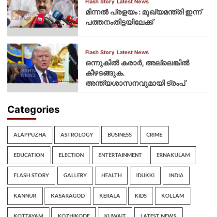
Flash Story
Latest News
മിന്നല്‍ പ്രളയം : മുഖ്യമന്ത്രി ഇന്ന്
പത്തനംതിട്ടയിലേക്ക്
Flash Story
Latest News
ഒന്നുകില്‍ കരാര്‍, അല്ലെങ്കില്‍
കീഴടങ്ങുക.
അന്ത്യശാസനവുമായി ട്രംപ്
Categories
ALAPPUZHA
ASTROLOGY
BUSINESS
CRIME
EDUCATION
ELECTION
ENTERTAINMENT
ERNAKULAM
FLASH STORY
GALLERY
HEALTH
IDUKKI
INDIA
KANNUR
KASARAGOD
KERALA
KIDS
KOLLAM
KOTTAYAM
KOZHIKODE
KUWAIT
LATEST NEWS