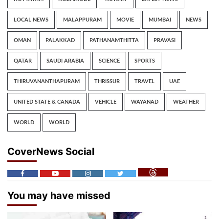
LOCAL NEWS
MALAPPURAM
MOVIE
MUMBAI
NEWS
OMAN
PALAKKAD
PATHANAMTHITTA
PRAVASI
QATAR
SAUDI ARABIA
SCIENCE
SPORTS
THIRUVANANTHAPURAM
THRISSUR
TRAVEL
UAE
UNITED STATE & CANADA
VEHICLE
WAYANAD
WEATHER
WORLD
WORLD
CoverNews Social
You may have missed