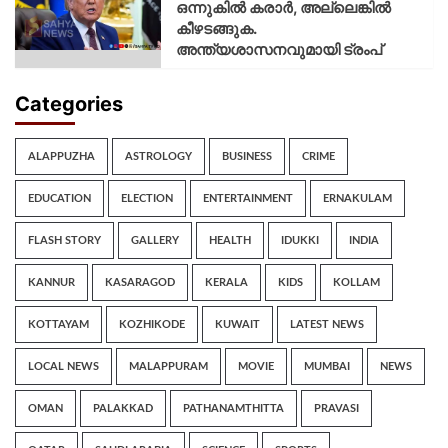
ഒന്നുകില്‍ കരാര്‍, അല്ലെങ്കില്‍
കീഴടങ്ങുക.
അന്ത്യശാസനവുമായി ട്രംപ്
Categories
ALAPPUZHA
ASTROLOGY
BUSINESS
CRIME
EDUCATION
ELECTION
ENTERTAINMENT
ERNAKULAM
FLASH STORY
GALLERY
HEALTH
IDUKKI
INDIA
KANNUR
KASARAGOD
KERALA
KIDS
KOLLAM
KOTTAYAM
KOZHIKODE
KUWAIT
LATEST NEWS
LOCAL NEWS
MALAPPURAM
MOVIE
MUMBAI
NEWS
OMAN
PALAKKAD
PATHANAMTHITTA
PRAVASI