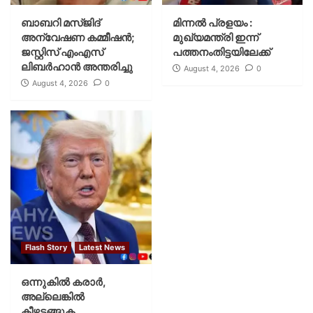
ബാബറി മസ്ജിദ്
മിന്നല്‍ പ്രളയം :
അന്വേഷണ കമ്മീഷന്‍;
മുഖ്യമന്ത്രി ഇന്ന്
ജസ്റ്റിസ് എംഎസ്
പത്തനംതിട്ടയിലേക്ക്
ലിബര്‍ഹാന്‍ അന്തരിച്ചു
August 4, 2026
0
August 4, 2026
0
Flash Story
Latest News
ഒന്നുകില്‍ കരാര്‍,
അല്ലെങ്കില്‍
കീഴടങ്ങുക.