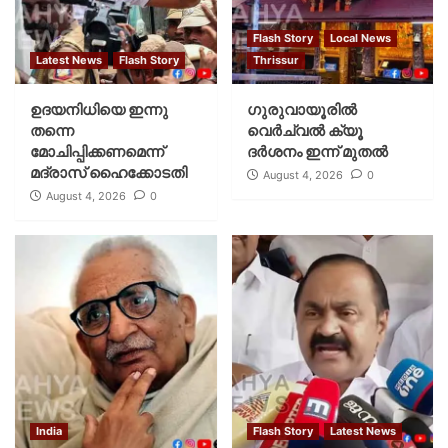
Flash Story
Local News
Latest News
Flash Story
Thrissur
ഉദയനിധിയെ ഇന്നു
ഗുരുവായൂരില്‍
തന്നെ
വെര്‍ച്വല്‍ ക്യൂ
മോചിപ്പിക്കണമെന്ന്
ദര്‍ശനം ഇന്ന് മുതല്‍
മദ്രാസ് ഹൈക്കോടതി
August 4, 2026
0
August 4, 2026
0
India
Flash Story
Latest News