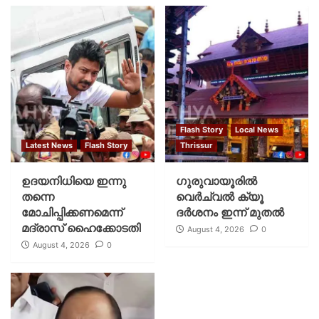
Flash Story
Local News
Latest News
Flash Story
Thrissur
ഉദയനിധിയെ ഇന്നു
ഗുരുവായൂരില്‍
തന്നെ
വെര്‍ച്വല്‍ ക്യൂ
മോചിപ്പിക്കണമെന്ന്
ദര്‍ശനം ഇന്ന് മുതല്‍
മദ്രാസ് ഹൈക്കോടതി
August 4, 2026
0
August 4, 2026
0