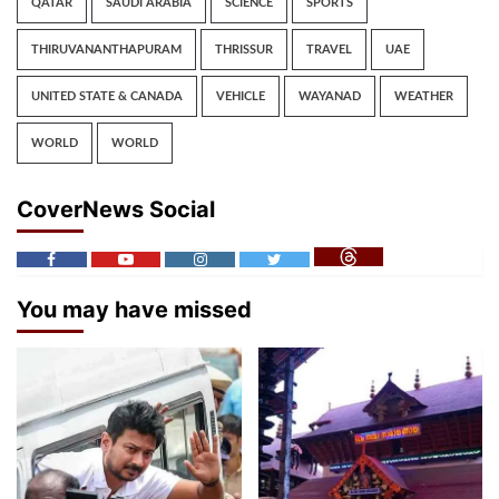
QATAR
SAUDI ARABIA
SCIENCE
SPORTS
THIRUVANANTHAPURAM
THRISSUR
TRAVEL
UAE
UNITED STATE & CANADA
VEHICLE
WAYANAD
WEATHER
WORLD
WORLD
CoverNews Social
You may have missed